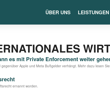
ÜBER UNS
LEISTUNGEN
ERNATIONALES WIR
nn es mit Private Enforcement weiter gehe
 und gegen­über Apple und Meta Buß­gel­der ver­hängt. Mehr dazu lesen Si
srecht
hafts­recht ernannt worden.