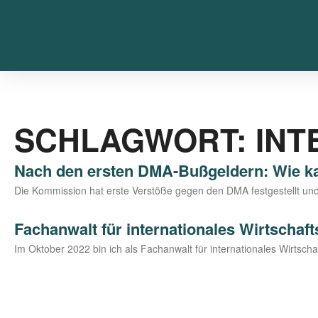
SCHLAGWORT: INT
Nach den ersten DMA-Bußgeldern: Wie ka
Die Kom­mis­si­on hat ers­te Ver­stö­ße gegen den DMA fest­ge­stellt
Fachanwalt für internationales Wirtschaft
Im Okto­ber 2022 bin ich als Fach­an­walt für inter­na­tio­na­les Wirt­sc