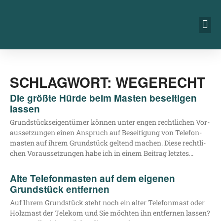
SCHLAGWORT: WEGERECHT
Die größte Hürde beim Masten beseitigen
lassen
Grund­stücks­ei­gen­tü­mer kön­nen unter engen recht­li­chen Vor­
aus­set­zun­gen einen Anspruch auf Besei­ti­gung von Tele­fon­
mas­ten auf ihrem Grund­stück gel­tend machen. Die­se recht­li­
chen Vor­aus­set­zun­gen habe ich in einem Bei­trag letztes…
Alte Telefonmasten auf dem eigenen
Grundstück entfernen
Auf Ihrem Grund­stück steht noch ein alter Tele­fon­mast oder
Holz­mast der Tele­kom und Sie möch­ten ihn ent­fer­nen las­sen?