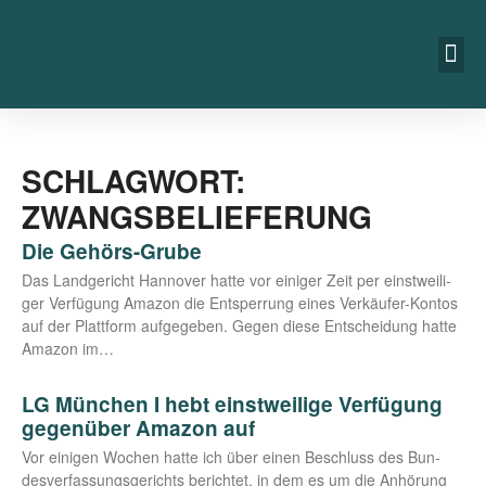
SCHLAGWORT:
ZWANGSBELIEFERUNG
Die Gehörs-Grube
Das Land­ge­richt Han­no­ver hat­te vor eini­ger Zeit per einst­wei­li­
ger Ver­fü­gung Ama­zon die Ent­sper­rung eines Ver­­­käu­­fer-Kon­­­tos
auf der Platt­form auf­ge­ge­ben. Gegen die­se Ent­schei­dung hat­te
Ama­zon im…
LG München I hebt einstweilige Verfügung
gegenüber Amazon auf
Vor eini­gen Wochen hat­te ich über einen Beschluss des Bun­
des­ver­fas­sungs­ge­richts berich­tet, in dem es um die Anhö­rung