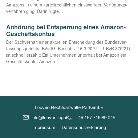
Ama­zons in einem kar­tell­recht­li­chen einst­wei­li­gen Ver­fü­gungs­
ver­fah­ren ging. Dar­in rügte…
Anhörung bei Entsperrung eines Amazon-
Geschäftskontos
Der Sach­ver­halt einer aktu­el­len Ent­schei­dung des Bun­des­ver­
fas­sungs­ge­richts (BVerfG, Beschl. v. 16.3.2021 – 1 BvR 375/21)
ist schnell erzählt: Ein Unter­neh­men unter­hält bei Ama­zon ein
Geschäfts­kon­to. Amazon…
Louven Rechtsanwälte PartGmbB
info@louven.legal
+49 157 719 89 045
Impressum
Datenschutzerklärung