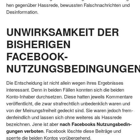
hen gegen­über Hass­re­de, bewuss­ten Fal­sch­nach­rich­ten und
Desinformation.
UNWIRKSAMKEIT DER
BISHERIGEN
FACEBOOK-
NUTZUNGSBEDINGUNGE
Die Ent­schei­dung ist nicht allein wegen ihres Ergeb­nis­ses
inter­es­sant. Denn in bei­den Fäl­len konn­ten sich die bei­den
Kon­to-Inha­ber durch­set­zen. Die­se hat­ten jeweils Kom­men­ta­re
ver­öf­fent­licht, die zwar straf­recht­lich unbe­denk­lich waren und
von der Mei­nungs­frei­heit gedeckt sind. Sie waren jedoch frem­
den­feind­lich und las­sen sich ohne wei­te­res als Hass­re­de
bezeich­nen. Jene ist aber
nach Face­books Nut­zungs­be­din­
gun­gen ver­bo­ten
. Face­book lösch­te die­se Bei­trä­ge und
sperr­te die bei­den Kon­tos vorübergehend.