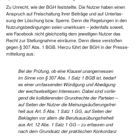
Zu Unrecht, wie der BGH fest­stell­te. Die Nut­zer haben einen
Anspruch auf Frei­schal­tung ihrer Bei­trä­ge und auf Unter­las­
sung der Löschung bzw. Sper­re. Denn die Rege­lun­gen in den
Nut­zungs­be­din­gun­gen sei­en unwirk­sam – jeden­falls soweit,
wie Face­book nicht gleich­zei­tig dem jewei­li­gen Nut­zer das
Recht zur Stel­lung­nah­me ein­räu­me. Denn die­se ver­sto­ßen
gegen § 307 Abs. 1 BGB. Hier­zu führt der BGH in der Pres­se­
mit­tei­lung aus:
Bei der Prü­fung, ob eine Klau­sel unan­ge­mes­sen
im Sin­ne von § 307 Abs. 1 Satz 1 BGB ist, bedarf
es einer umfas­sen­den Wür­di­gung und Abwä­gung
der wech­sel­sei­ti­gen Inter­es­sen. Dabei sind vor­lie­
gend die kol­li­die­ren­den Grund­rech­te der Par­tei­en –
auf Sei­ten der Nut­zer die Mei­nungs­äu­ße­rungs­frei­
heit aus Art. 5 Abs. 1 Satz 1 GG, auf Sei­ten der
Beklag­ten vor allem die Berufs­aus­übungs­frei­heit
aus Art. 12 Abs. 1 Satz 1 GG – zu erfas­sen und
nach dem Grund­satz der prak­ti­schen Kon­kor­danz