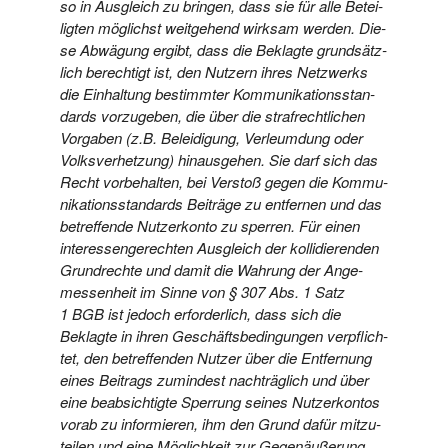
so in Aus­gleich zu brin­gen, dass sie für alle Betei­
lig­ten mög­lichst weit­ge­hend wirk­sam wer­den. Die­
se Abwä­gung ergibt, dass die Beklag­te grund­sätz­
lich berech­tigt ist, den Nut­zern ihres Netz­werks
die Ein­hal­tung bestimm­ter Kom­mu­ni­ka­ti­ons­stan­
dards vor­zu­ge­ben, die über die straf­recht­li­chen
Vor­ga­ben (z.B. Belei­di­gung, Ver­leum­dung oder
Volks­ver­het­zung) hin­aus­ge­hen. Sie darf sich das
Recht vor­be­hal­ten, bei Ver­stoß gegen die Kom­mu­
ni­ka­ti­ons­stan­dards Bei­trä­ge zu ent­fer­nen und das
betref­fen­de Nut­zer­kon­to zu sper­ren. Für einen
inter­es­sen­ge­rech­ten Aus­gleich der kol­li­die­ren­den
Grund­rech­te und damit die Wah­rung der Ange­
mes­sen­heit im Sin­ne von § 307 Abs. 1 Satz
1 BGB ist jedoch erfor­der­lich, dass sich die
Beklag­te in ihren Geschäfts­be­din­gun­gen ver­pflich­
tet, den betref­fen­den Nut­zer über die Ent­fer­nung
eines Bei­trags zumin­dest nach­träg­lich und über
eine beab­sich­tig­te Sper­rung sei­nes Nut­zer­kon­tos
vor­ab zu infor­mie­ren, ihm den Grund dafür mit­zu­
tei­len und eine Mög­lich­keit zur Gegen­äu­ße­rung