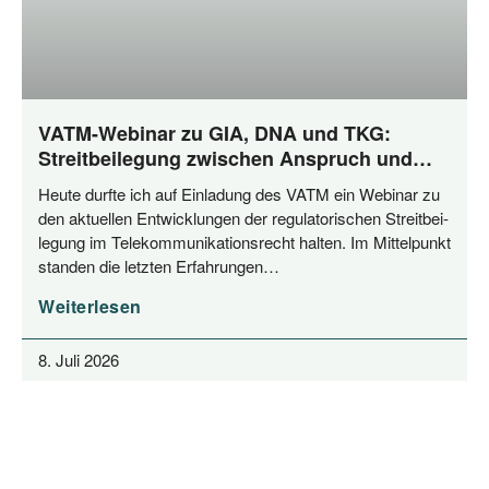
VATM-Webinar zu GIA, DNA und TKG:
Streitbeilegung zwischen Anspruch und
Praxis
Heu­te durf­te ich auf Ein­la­dung des VATM ein Web­i­nar zu
den aktu­el­len Ent­wick­lun­gen der regu­la­to­ri­schen Streit­bei­
le­gung im Tele­kom­mu­ni­ka­ti­ons­recht hal­ten. Im Mit­tel­punkt
stan­den die letz­ten Erfahrungen…
Weiterlesen
8. Juli 2026