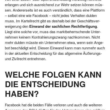
erlan­gen und sich aus­rei­chend zur Wehr set­zen kön­nen müs­
sen. Ande­rer­seits ist es auch ver­ständ­lich, dass eine Platt­form
– selbst eine wie Face­book – nicht jedes Ver­hal­ten dul­den
muss. Im Kar­tell­recht gibt es des­halb bei der Geschäfts­ver­
wei­ge­rung den
Ein­wand der sach­li­chen Recht­fer­ti­gung
.
Liegt eine sol­che vor, muss das markt­be­herr­schen­de Unter­
neh­men kei­nem Kon­tra­hie­rungs­zwang nach­kom­men. Nicht
mehr dul­den müss­te ein Unter­neh­men etwa, wenn sein Ange­
bot beschä­digt wird. Die­sen Ein­wand kann man nun­mehr auch
in der aktu­el­len Ent­schei­dung für das all­ge­mei­ne Äuße­rungs-
und Zivil­recht entnehmen.
WELCHE FOLGEN KANN
DIE ENTSCHEIDUNG
HABEN?
Face­book hat die bei­den Fäl­le ver­lo­ren und auch die wei­te­ren