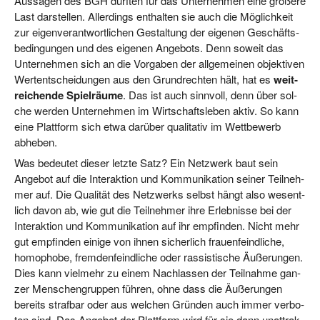
Aus­sa­gen des BGH dürf­ten für das Unter­neh­men eine grö­ße­re
Last dar­stel­len. Aller­dings ent­hal­ten sie auch die Mög­lich­keit
zur eigen­ver­ant­wort­li­chen Gestal­tung der eige­nen Geschäfts­
be­din­gun­gen und des eige­nen Ange­bots. Denn soweit das
Unter­neh­men sich an die Vor­ga­ben der all­ge­mei­nen objek­ti­ven
Wert­ent­schei­dun­gen aus den Grund­rech­ten hält, hat es
weit­
rei­chen­de Spiel­räu­me
. Das ist auch sinn­voll, denn über sol­
che wer­den Unter­neh­men im Wirt­schafts­le­ben aktiv. So kann
eine Platt­form sich etwa dar­über qua­li­ta­tiv im Wett­be­werb
abheben.
Was bedeu­tet die­ser letz­te Satz? Ein Netz­werk baut sein
Ange­bot auf die Inter­ak­ti­on und Kom­mu­ni­ka­ti­on sei­ner Teil­neh­
mer auf. Die Qua­li­tät des Netz­werks selbst hängt also wesent­
lich davon ab, wie gut die Teil­neh­mer ihre Erleb­nis­se bei der
Inter­ak­ti­on und Kom­mu­ni­ka­ti­on auf ihr emp­fin­den. Nicht mehr
gut emp­fin­den eini­ge von ihnen sicher­lich frau­en­feind­li­che,
homo­pho­be, frem­den­feind­li­che oder ras­sis­ti­sche Äuße­run­gen.
Dies kann viel­mehr zu einem Nach­las­sen der Teil­nah­me gan­
zer Men­schen­grup­pen füh­ren, ohne dass die Äuße­run­gen
bereits straf­bar oder aus wel­chen Grün­den auch immer ver­bo­
ten sind. Das Ange­bot der Platt­form wird für sie dann unat­trak­