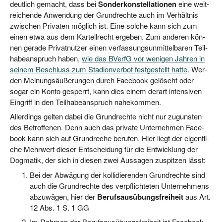
deut­lich gemacht, dass bei
Son­der­kon­stel­la­tio­nen
eine weit­
rei­chen­de Anwen­dung der Grund­rech­te auch im Ver­hält­nis
zwi­schen Pri­va­ten mög­lich ist. Eine sol­che kann sich zum
einen etwa aus dem Kar­tell­recht erge­ben. Zum ande­ren kön­
nen gera­de Pri­vat­nut­zer einen ver­fas­sungs­un­mit­tel­ba­ren Teil­
ha­be­an­spruch haben,
wie das BVerfG vor weni­gen Jah­ren in
sei­nem Beschluss zum Sta­di­on­ver­bot fest­ge­stellt hat­te
. Wer­
den Mei­nungs­äu­ße­run­gen durch Face­book gelöscht oder
sogar ein Kon­to gesperrt, kann dies einem der­art inten­si­ven
Ein­griff in den Teil­ha­be­an­spruch nahekommen.
Aller­dings gel­ten dabei die Grund­rech­te nicht nur zuguns­ten
des Betrof­fe­nen. Denn auch das pri­va­te Unter­neh­men Face­
book kann sich auf Grund­re­che beru­fen. Hier liegt der eigent­li­
che Mehr­wert die­ser Ent­schei­dung für die Ent­wick­lung der
Dog­ma­tik, der sich in die­sen zwei Aus­sa­gen zuspit­zen lässt:
Bei der Abwä­gung der kol­li­die­ren­den Grund­rech­te sind
auch die Grund­rech­te des ver­pflich­te­ten Unter­neh­mens
abzu­wä­gen, hier der
Berufs­aus­übungs­frei­heit
aus Art.
12 Abs. 1 S. 1 GG
Im Rah­men der Berufs­aus­übungs­frei­heit ist Face­book