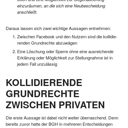
ein­zu­räu­men, an die sich eine Neu­be­schei­dung
anschließt.
Dar­aus las­sen sich zwei wich­ti­ge Aus­sa­gen entnehmen:
Zwi­schen Face­book und den Nut­zern sind die kol­li­die­
ren­den Grund­rech­te abzuwägen
Eine Löschung oder Sper­re ohne eine aus­rei­chen­de
Erklä­rung oder Mög­lich­keit zur Stel­lung­nah­me ist in
jedem Fall unzulässig
KOLLIDIERENDE
GRUNDRECHTE
ZWISCHEN PRIVATEN
Die ers­te Aus­sa­ge ist dabei nicht wei­ter über­ra­schend. Denn
bereits zuvor hat­te der BGH in meh­re­ren Ent­schei­dun­gen