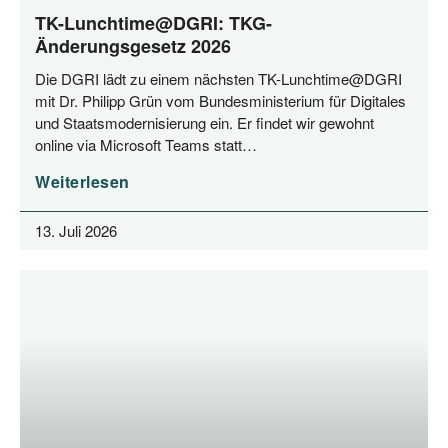
TK-Lunchtime@DGRI: TKG-
Änderungsgesetz 2026
Die DGRI lädt zu einem nächs­ten TK-Lunchtime@DGRI
mit Dr. Phil­ipp Grün vom Bun­des­mi­nis­te­ri­um für Digi­ta­les
und Staats­mo­der­ni­sie­rung ein. Er fin­det wir gewohnt
online via Micro­soft Teams statt…
Weiterlesen
13. Juli 2026