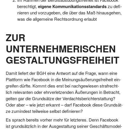
berech­tigt,
eige­ne Kom­mu­ni­ka­ti­ons­stan­dards
zu defi­
nie­ren und vor­zu­ge­ben, die über das Maß hin­aus­ge­hen,
was die all­ge­mei­ne Rechts­ord­nung erlaubt
ZUR
UNTERNEHMERISCHEN
GESTALTUNGSFREIHEIT
Damit lie­fert der BGH eine Ant­wort auf die Fra­ge, wann eine
Platt­form wie Face­book in die Mei­nungs­äu­ße­rungs­frei­heit ein­
grei­fen dürf­te. Kommt dies erst bei nach­ge­wie­sen straf­recht­
lich rele­van­ten oder ehr­ver­let­zen­den Äuße­run­gen in Betracht,
gel­ten gar die Grund­sät­ze der Ver­dachts­be­richt­erstat­tung?
Oder aber – wie jetzt erkannt – darf Face­book die­se Grund­sät­
ze zumin­dest teil­wei­se selbst definieren?
Es sprach bereits vor­her mehr für letz­te­res. Denn Face­book
ist grund­sätz­lich in der Aus­ge­stal­tung sei­ner Geschäfts­mo­del­