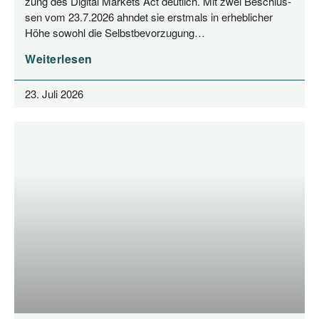
zung des Digi­tal Mar­kets Act deut­lich. Mit zwei Beschlüs­
sen vom 23.7.2026 ahn­det sie erst­mals in erheb­li­cher
Höhe sowohl die Selbstbevorzugung…
Weiterlesen
23. Juli 2026