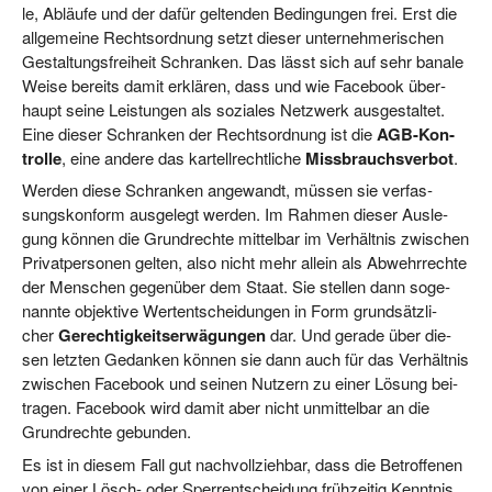
le, Abläu­fe und der dafür gel­ten­den Bedin­gun­gen frei. Erst die
all­ge­mei­ne Rechts­ord­nung setzt die­ser unter­neh­me­ri­schen
Gestal­tungs­frei­heit Schran­ken. Das lässt sich auf sehr bana­le
Wei­se bereits damit erklä­ren, dass und wie Face­book über­
haupt sei­ne Leis­tun­gen als sozia­les Netz­werk aus­ge­stal­tet.
Eine die­ser Schran­ken der Rechts­ord­nung ist die
AGB-Kon­
trol­le
, eine ande­re das kar­tell­recht­li­che
Miss­brauchs­ver­bot
.
Wer­den die­se Schran­ken ange­wandt, müs­sen sie ver­fas­
sungs­kon­form aus­ge­legt wer­den. Im Rah­men die­ser Aus­le­
gung kön­nen die Grund­rech­te mit­tel­bar im Ver­hält­nis zwi­schen
Pri­vat­per­so­nen gel­ten, also nicht mehr allein als Abwehr­rech­te
der Men­schen gegen­über dem Staat. Sie stel­len dann soge­
nann­te objek­ti­ve Wert­ent­schei­dun­gen in Form grund­sätz­li­
cher
Gerech­tig­keits­er­wä­gun­gen
dar. Und gera­de über die­
sen letz­ten Gedan­ken kön­nen sie dann auch für das Ver­hält­nis
zwi­schen Face­book und sei­nen Nut­zern zu einer Lösung bei­
tra­gen. Face­book wird damit aber nicht unmit­tel­bar an die
Grund­rech­te gebunden.
Es ist in die­sem Fall gut nach­voll­zieh­bar, dass die Betrof­fe­nen
von einer Lösch- oder Sperr­ent­schei­dung früh­zei­tig Kennt­nis