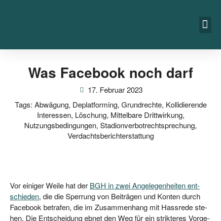
Was Facebook noch darf
17. Februar 2023
Tags:
Abwägung
,
Deplatforming
,
Grundrechte
,
Kollidierende
Interessen
,
Löschung
,
Mittelbare Drittwirkung
,
Nutzungsbedingungen
,
Stadionverbotrechtsprechung
,
Verdachtsberichterstattung
Vor eini­ger Wei­le hat der
BGH in zwei Ange­le­gen­hei­ten ent­
schie­den
, die die Sper­rung von Bei­trä­gen und Kon­ten durch
Face­book betra­fen, die im Zusam­men­hang mit Hass­re­de ste­
hen. Die Ent­schei­dung ebnet den Weg für ein strik­te­res Vor­ge­