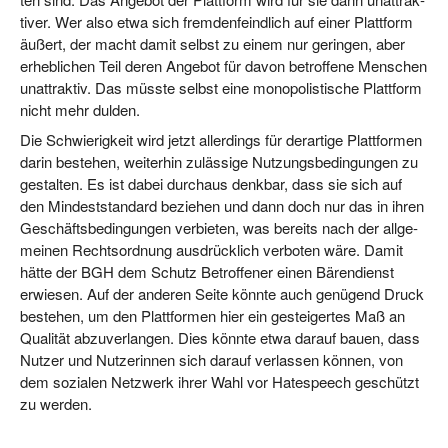
ti­ver. Wer also etwa sich frem­den­feind­lich auf einer Platt­form
äußert, der macht damit selbst zu einem nur gerin­gen, aber
erheb­li­chen Teil deren Ange­bot für davon betrof­fe­ne Men­schen
unat­trak­tiv. Das müss­te selbst eine mono­po­lis­ti­sche Platt­form
nicht mehr dulden.
Die Schwie­rig­keit wird jetzt aller­dings für der­ar­ti­ge Platt­for­men
dar­in bestehen, wei­ter­hin zuläs­si­ge Nut­zungs­be­din­gun­gen zu
gestal­ten. Es ist dabei durch­aus denk­bar, dass sie sich auf
den Min­dest­stan­dard bezie­hen und dann doch nur das in ihren
Geschäfts­be­din­gun­gen ver­bie­ten, was bereits nach der all­ge­
mei­nen Rechts­ord­nung aus­drück­lich ver­bo­ten wäre. Damit
hät­te der BGH dem Schutz Betrof­fe­ner einen Bären­dienst
erwie­sen. Auf der ande­ren Sei­te könn­te auch genü­gend Druck
bestehen, um den Platt­for­men hier ein gestei­ger­tes Maß an
Qua­li­tät abzu­ver­lan­gen. Dies könn­te etwa dar­auf bau­en, dass
Nut­zer und Nut­ze­rin­nen sich dar­auf ver­las­sen kön­nen, von
dem sozia­len Netz­werk ihrer Wahl vor Hate­speech geschützt
zu werden.