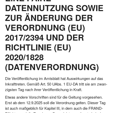
DATENNUTZUNG SOWIE
ZUR ÄNDERUNG DER
VERORDNUNG (EU)
2017/2394 UND DER
RICHTLINIE (EU)
2020/1828
(DATENVERORDNUNG)
Die Ver­öf­fent­li­chung im Amts­blatt hat Aus­wir­kun­gen auf das
Inkraft­tre­ten. Gemäß Art. 50 UAbs. 1 EU-DA tritt sie am zwan­
zigs­ten Tag nach ihrer Ver­öf­fent­li­chung in Kraft.
Etwas ande­re Vor­schrif­ten sind für die Gel­tung vor­ge­se­hen.
Erst ab dem 12.9.2025 soll die Ver­ord­nung gel­ten. Die­ser Tag
ist auch maß­geb­lich für Kapi­tel III, in dem auch die FRAND-