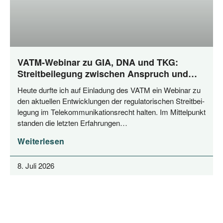
VATM-Webinar zu GIA, DNA und TKG:
Streitbeilegung zwischen Anspruch und
Praxis
Heu­te durf­te ich auf Ein­la­dung des VATM ein Web­i­nar zu
den aktu­el­len Ent­wick­lun­gen der regu­la­to­ri­schen Streit­bei­
le­gung im Tele­kom­mu­ni­ka­ti­ons­recht hal­ten. Im Mit­tel­punkt
stan­den die letz­ten Erfahrungen…
Weiterlesen
8. Juli 2026