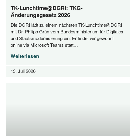
TK-Lunchtime@DGRI: TKG-
Änderungsgesetz 2026
Die DGRI lädt zu einem nächs­ten TK-Lunchtime@DGRI
mit Dr. Phil­ipp Grün vom Bun­des­mi­nis­te­ri­um für Digi­ta­les
und Staats­mo­der­ni­sie­rung ein. Er fin­det wir gewohnt
online via Micro­soft Teams statt…
Weiterlesen
13. Juli 2026