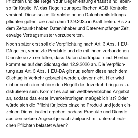
Pflich­ten und die Regeln zur Gegen­leis­tung erfasst sind; eben­
so für Kapi­tel IV, das Regeln zur spe­zi­fi­schen AGB-Kon­trol­le
vor­sieht. Die­se sol­len für sol­che neu­en Daten­be­reit­stel­lungs­
pflich­ten gel­ten, die nach dem 12.9.2025 in Kraft tre­ten. Bis zu
dem Zeit­punkt haben Daten­in­ha­ber und Daten­emp­fän­ger Zeit,
etwa­ige Ver­trags­mus­ter vorzubereiten.
Noch spä­ter erst soll die Ver­pflich­tung nach Art. 3 Abs. 1 EU-
DA gel­ten, ver­netz­te Pro­duk­te und die mit ihnen ver­bun­de­nen
Diens­te so zu erstel­len, dass Daten über­trag­bar sind. Hier­bei
kommt es auf den Stich­tag des 12.9.2026 an. Die Ver­pflich­
tung aus Art. 3 Abs. 1 EU-DA gilt nur, sofern die­se nach dem
Stich­tag in Ver­kehr gebracht wer­den, davor nicht. Hier wird
sicher noch ein­mal über den Begriff des Inver­kehr­brin­gens zu
dis­ku­tie­ren sein. Kommt es auf ein wett­be­werb­li­ches Ange­bot
an, sodass das ers­te Inver­kehr­brin­gen maß­geb­lich ist? Oder
wür­de sich die Pflicht für jedes ein­zel­ne Pro­dukt und jeden ein­
zel­nen Dienst iso­liert erge­ben, sodass Pro­duk­te und Diens­te
aus dem­sel­ben Ange­bot je nach Zeit­punkt mit unter­schied­li­
chen Pflich­ten belas­tet wären?