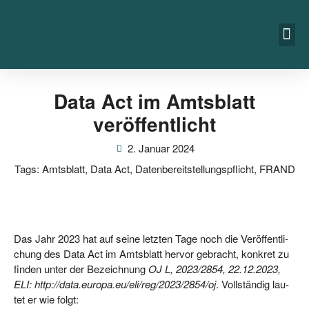
Data Act im Amtsblatt
veröffentlicht
2. Januar 2024
Tags:
Amtsblatt
,
Data Act
,
Datenbereitstellungspflicht
,
FRAND
Das Jahr 2023 hat auf sei­ne letz­ten Tage noch die Ver­öf­fent­li­
chung des Data Act im Amts­blatt her­vor gebracht, kon­kret zu
fin­den unter der Bezeich­nung
OJ L, 2023/2854, 22.12.2023,
ELI: http://​data​.euro​pa​.eu/​e​l​i​/​r​e​g​/​2​0​2​3​/​2​8​5​4​/oj
. Voll­stän­dig lau­
tet er wie folgt: