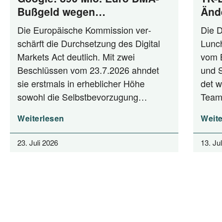
Bußgeld wegen
Änd
Selbstbevorzugung und Anti-
Die Euro­päi­sche Kom­mis­si­on ver­
Die D
Steering
schärft die Durch­set­zung des Digi­tal
Lunch
Mar­kets Act deut­lich. Mit zwei
vom Bu
Beschlüs­sen vom 23.7.2026 ahn­det
und St
sie erst­mals in erheb­li­cher Höhe
det w
sowohl die Selbstbevorzugung…
Team
Weiterlesen
Weite
23. Juli 2026
13. Ju