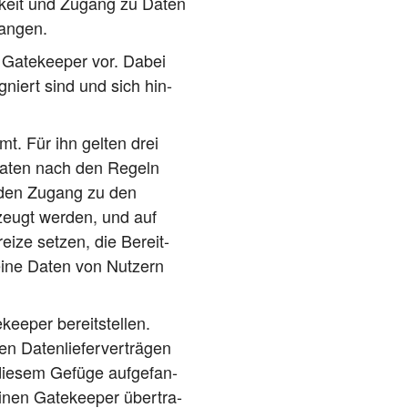
ar­keit und Zugang zu Daten
rlangen.
e Gate­kee­per vor. Dabei
gniert sind und sich hin­
mt. Für ihn gel­ten drei
um Daten nach den Regeln
uf den Zugang zu den
rzeugt wer­den, und auf
ei­ze set­zen, die Bereit­
ei­ne Daten von Nut­zern
ee­per bereit­stel­len.
 Daten­lie­fer­ver­trä­gen
die­sem Gefü­ge auf­ge­fan­
nen Gate­kee­per über­tra­