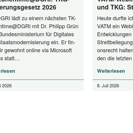
erungsgesetz 2026
und TKG: St
zwischen A
GRI lädt zu einem nächs­ten TK-
Heu­te durf­te i
Praxis
time@DGRI mit Dr. Phil­ipp Grün
VATM ein Web­i­
n­des­mi­nis­te­ri­um für Digi­ta­les
Ent­wick­lun­gen 
aats­mo­der­ni­sie­rung ein. Er fin­
Streit­bei­le­gung
ir gewohnt online via Micro­soft
ons­recht hal­ten
s statt…
den die letz­t
rlesen
Weiterlesen
li 2026
8. Juli 2026