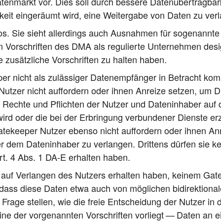
ten­markt vor. Dies soll durch bes­se­re Daten­über­trag­b
ch­keit ein­ge­räumt wird, eine Wei­ter­ga­be von Daten zu ve
los. Sie sieht aller­dings auch Aus­nah­men für soge­nann­t
Vor­schrif­ten des DMA als regu­lier­te Unter­neh­men desi­
re zusätz­li­che Vor­schrif­ten zu hal­ten haben.
er nicht als zuläs­si­ger Daten­emp­fän­ger in Betracht kom
er Nut­zer nicht auf­for­dern oder ihnen Anrei­ze set­zen, 
die Rech­te und Pflich­ten der Nut­zer und Daten­in­ha­ber a
 wird oder die bei der Erbrin­gung ver­bun­de­ner Diens­te e
te­kee­per Nut­zer eben­so nicht auf­for­dern oder ihnen Anr
dem Daten­in­ha­ber zu ver­lan­gen. Drit­tens dür­fen sie k
 Art. 4 Abs. 1 DA‑E erhal­ten haben.
e auf Ver­lan­gen des Nut­zers erhal­ten haben, kei­nem Gate­k
ass die­se Daten etwa auch von mög­li­chen bidi­rek­tio­na­len
ra­ge stel­len, wie die freie Ent­schei­dung der Nut­zer in 
der vor­ge­nann­ten Vor­schrif­ten vor­liegt — Daten an ei