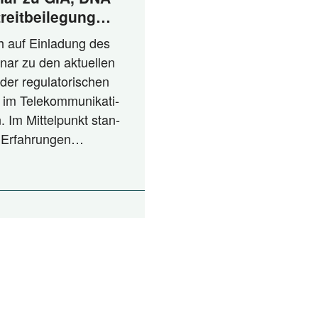
reitbeilegung
nspruch und
ch auf Ein­la­dung des
nar zu den aktu­el­len
der regu­la­to­ri­schen
 im Tele­kom­mu­ni­ka­ti­
. Im Mit­tel­punkt stan­
en Erfahrungen…