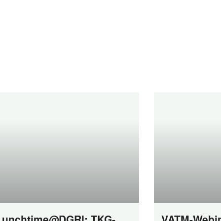
Lunchtime@DGRI: TKG-
VATM-Webin