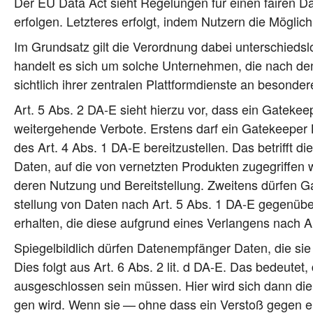
Der EU Data Act sieht Rege­lun­gen für einen fai­ren Da
erfol­gen. Letz­te­res erfolgt, indem Nut­zern die Mög­li
Im Grund­satz gilt die Ver­ord­nung dabei unter­schieds­
han­delt es sich um sol­che Unter­neh­men, die nach den 
sicht­lich ihrer zen­tra­len Platt­form­diens­te an beson­de­
Art. 5 Abs. 2 DA‑E sieht hier­zu vor, dass ein Gate­kee­p
wei­ter­ge­hen­de Ver­bo­te. Ers­tens darf ein Gate­kee­p
des Art. 4 Abs. 1 DA‑E bereit­zu­stel­len. Das betrifft 
Daten, auf die von ver­netz­ten Pro­duk­ten zuge­grif­fen
deren Nut­zung und Bereit­stel­lung. Zwei­tens dür­fen Ga
stel­lung von Daten nach Art. 5 Abs. 1 DA‑E gegen­über 
erhal­ten, die die­se auf­grund eines Ver­lan­gens nach
Spie­gel­bild­lich dür­fen Daten­emp­fän­ger Daten, die si
Dies folgt aus Art. 6 Abs. 2 lit. d DA‑E. Das bedeu­tet, d
aus­ge­schlos­sen sein müs­sen. Hier wird sich dann die F
gen wird. Wenn sie — ohne dass ein Ver­stoß gegen eine 