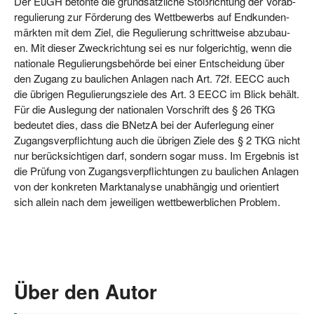
Der EuGH beton­te die grund­sätz­li­che Stoß­rich­tung der Vor­ab­
re­gu­lie­rung zur För­de­rung des Wett­be­werbs auf End­kun­den­
märk­ten mit dem Ziel, die Regu­lie­rung schritt­wei­se abzu­bau­
en. Mit die­ser Zweck­rich­tung sei es nur fol­ge­rich­tig, wenn die
natio­na­le Regu­lie­rungs­be­hör­de bei einer Ent­schei­dung über
den Zugang zu bau­li­chen Anla­gen nach Art. 72f. EECC auch
die übri­gen Regu­lie­rungs­zie­le des Art. 3 EECC im Blick behält.
Für die Aus­le­gung der natio­na­len Vor­schrift des § 26 TKG
bedeu­tet dies, dass die BNetzA bei der Auf­er­le­gung einer
Zugangs­ver­pflich­tung auch die übri­gen Zie­le des § 2 TKG nicht
nur berück­sich­ti­gen darf, son­dern sogar muss. Im Ergeb­nis ist
die Prü­fung von Zugangs­ver­pflich­tun­gen zu bau­li­chen Anla­gen
von der kon­kre­ten Markt­ana­ly­se unab­hän­gig und ori­en­tiert
sich allein nach dem jewei­li­gen wett­be­werb­li­chen Problem.
Über den Autor