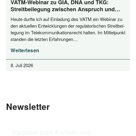
VATM-Webinar zu GIA, DNA und TKG:
Streitbeilegung zwischen Anspruch und
Praxis
Heu­te durf­te ich auf Ein­la­dung des VATM ein Web­i­nar zu
den aktu­el­len Ent­wick­lun­gen der regu­la­to­ri­schen Streit­bei­
le­gung im Tele­kom­mu­ni­ka­ti­ons­recht hal­ten. Im Mit­tel­punkt
stan­den die letz­ten Erfahrungen…
Weiterlesen
8. Juli 2026
Newsletter
Updates zum Kartell- und