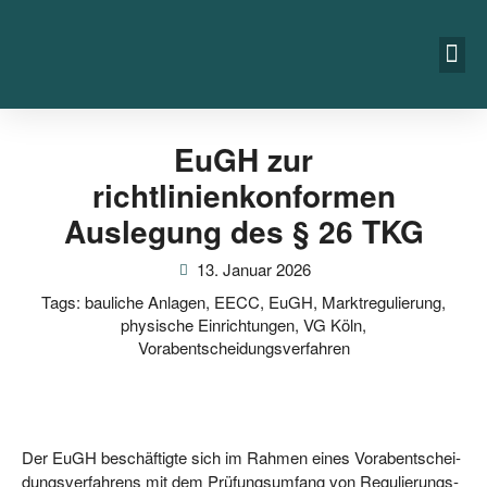
EuGH zur
richtlinienkonformen
Auslegung des § 26 TKG
13. Januar 2026
Tags:
bauliche Anlagen
,
EECC
,
EuGH
,
Marktregulierung
,
physische Einrichtungen
,
VG Köln
,
Vorabentscheidungsverfahren
Der EuGH beschäf­tig­te sich im Rah­men eines Vor­ab­ent­schei­
dungs­ver­fah­rens mit dem Prü­fungs­um­fang von Regu­lie­rungs­