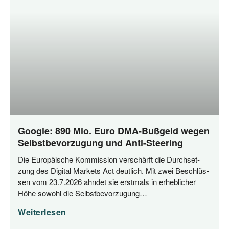
Google: 890 Mio. Euro DMA-Bußgeld wegen
Selbstbevorzugung und Anti-Steering
Die Euro­päi­sche Kom­mis­si­on ver­schärft die Durch­set­
zung des Digi­tal Mar­kets Act deut­lich. Mit zwei Beschlüs­
sen vom 23.7.2026 ahn­det sie erst­mals in erheb­li­cher
Höhe sowohl die Selbstbevorzugung…
Weiterlesen