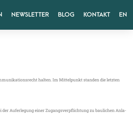
N
NEWSLETTER
BLOG
KONTAKT
EN
mu­ni­ka­ti­ons­recht hal­ten. Im Mit­tel­punkt stan­den die letz­ten
der Auf­er­le­gung einer Zugangs­ver­pflich­tung zu bau­li­chen Anla­