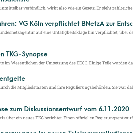
 unmit­tel­bar ver­bind­lich, wirkt also wie ein Gesetz. Er sieht zahl­rei­c
ahren: VG Köln verpflichtet BNetzA zur Ents
es­netz­agen­tur auf eine Untä­tig­keits­kla­ge hin ver­pflich­tet, über de
ien TKG-Synopse
n­te im Wesent­li­chen der Umset­zung des EECC. Eini­ge Tei­le wur­den dabe
entgelte
nd durch die Mit­glied­staa­ten und ihre Regu­lie­rungs­be­hör­den. Sie war 
pse zum Diskussionsentwurf vom 6.11.2020
s über ein neu­es TKG berich­tet. Einen offi­zi­el­len Regie­rungs­ent­wu