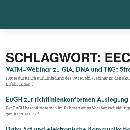
SCHLAGWORT: EE
VATM-Webinar zu GIA, DNA und TKG: Stre
Heu­te durf­te ich auf Ein­la­dung des VATM ein Web­i­nar zu den aktu­el
Erfahrungen…
EuGH zur richtlinienkonformen Auslegung
Der EuGH beschäf­tig­te sich im Rah­men eines Vor­ab­ent­schei­dungs­
gen nach Art. 72 f.…
Data Act und elektronische Kommunikati