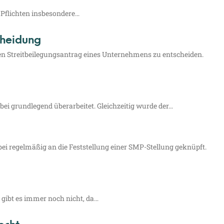
he Pflich­ten insbesondere…
cheidung
n Streit­bei­le­gungs­an­trag eines Unter­neh­mens zu ent­schei­den.
i grund­le­gend über­ar­bei­tet. Gleich­zei­tig wur­de der…
dabei regel­mä­ßig an die Fest­stel­lung einer SMP-Stel­­lung geknüpft.
rf gibt es immer noch nicht, da…