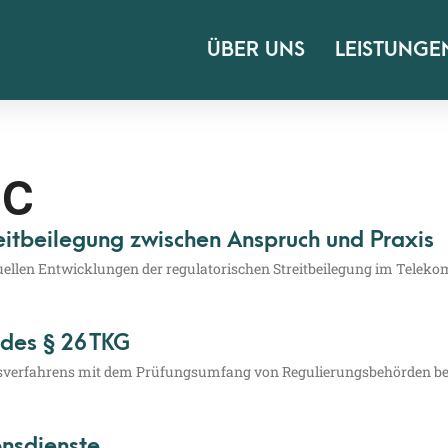
ÜBER UNS
LEISTUNGE
CC
itbeilegung zwischen Anspruch und Praxis
­len Ent­wick­lun­gen der regu­la­to­ri­schen Streit­bei­le­gung im Tele­kom­
 des § 26 TKG
ver­fah­rens mit dem Prü­fungs­um­fang von Regu­lie­rungs­be­hör­den bei 
onsdienste