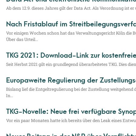
Ab dem 12.9. die­ses Jah­res gilt der Data Act. Als Ver­ord­nung ist er
Nach Fristablauf im Streitbeilegungsverf
Vor eini­gen Wochen schon hat das Ver­wal­tungs­ge­richt Köln die Bun­d
Über das Urteil…
TKG 2021: Download-Link zur kostenfre
Seit Herbst 2021 gilt ein grund­le­gend über­ar­bei­te­tes TKG. Dies die
Europaweite Regulierung der Zustellungs
Bis­lang lief die Ent­gelt­re­gu­lie­rung bei der Zustel­lung weit­ge­he
In…
TKG-Novelle: Neue frei verfügbare Syno
Vor ein paar Mona­ten hat­te ich bereits über den Leak eines Ent­wurf