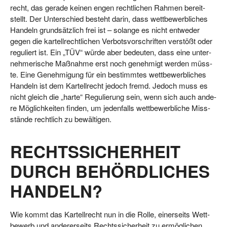
recht, das gera­de kei­nen engen recht­li­chen Rah­men bereit­
stellt. Der Unter­schied besteht dar­in, dass wett­be­werb­li­ches
Han­deln grund­sätz­lich frei ist – solan­ge es nicht ent­we­der
gegen die kar­tell­recht­li­chen Ver­bots­vor­schrif­ten ver­stößt oder
regu­liert ist. Ein „TÜV“ wür­de aber bedeu­ten, dass eine unter­
neh­me­ri­sche Maß­nah­me erst noch geneh­migt wer­den müss­
te. Eine Geneh­mi­gung für ein bestimm­tes wett­be­werb­li­ches
Han­deln ist dem Kar­tell­recht jedoch fremd. Jedoch muss es
nicht gleich die „har­te“ Regu­lie­rung sein, wenn sich auch ande­
re Mög­lich­kei­ten fin­den, um jeden­falls wett­be­werb­li­che Miss­
stän­de recht­lich zu bewältigen.
RECHTSSICHERHEIT
DURCH BEHÖRDLICHES
HANDELN?
Wie kommt das Kar­tell­recht nun in die Rol­le, einer­seits Wett­
be­werb und ande­rer­seits Rechts­si­cher­heit zu ermög­li­chen,