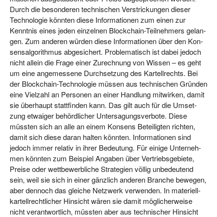
Durch die beson­de­ren tech­ni­schen Ver­stri­ckun­gen die­ser
Tech­no­lo­gie könn­ten die­se Infor­ma­tio­nen zum einen zur
Kennt­nis eines jeden ein­zel­nen Block­chain-Teil­neh­mers gelan­
gen. Zum ande­ren wür­den die­se Infor­ma­tio­nen über den Kon­
sen­s­al­go­rith­mus abge­si­chert. Pro­ble­ma­tisch ist dabei jedoch
nicht allein die Fra­ge einer Zurech­nung von Wis­sen – es geht
um eine ange­mes­se­ne Durch­set­zung des Kar­tell­rechts. Bei
der Block­chain-Tech­no­lo­gie müs­sen aus tech­ni­schen Grün­den
eine Viel­zahl an Per­so­nen an einer Hand­lung mit­wir­ken, damit
sie über­haupt statt­fin­den kann. Das gilt auch für die Umset­
zung etwa­iger behörd­li­cher Unter­sa­gungs­ver­bo­te. Die­se
müss­ten sich an alle an einem Kon­sens Betei­lig­ten rich­ten,
damit sich die­se dar­an hal­ten könn­ten. Infor­ma­tio­nen sind
jedoch immer rela­tiv in ihrer Bedeu­tung. Für eini­ge Unter­neh­
men könn­ten zum Bei­spiel Anga­ben über Ver­triebs­ge­bie­te,
Prei­se oder wett­be­werb­li­che Stra­te­gien völ­lig unbe­deu­tend
sein, weil sie sich in einer gänz­lich ande­ren Bran­che bewe­gen,
aber den­noch das glei­che Netz­werk ver­wen­den. In mate­ri­ell-
kar­tell­recht­li­cher Hin­sicht wären sie damit mög­li­cher­wei­se
nicht ver­ant­wort­lich, müss­ten aber aus tech­ni­scher Hin­sicht