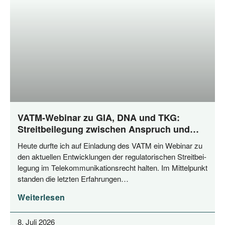
VATM-Webinar zu GIA, DNA und TKG:
Streitbeilegung zwischen Anspruch und
Praxis
Heu­te durf­te ich auf Ein­la­dung des VATM ein Web­i­nar zu
den aktu­el­len Ent­wick­lun­gen der regu­la­to­ri­schen Streit­bei­
le­gung im Tele­kom­mu­ni­ka­ti­ons­recht hal­ten. Im Mit­tel­punkt
stan­den die letz­ten Erfahrungen…
Weiterlesen
8. Juli 2026