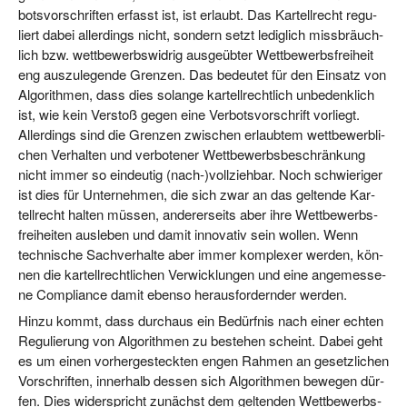
bots­vor­schrif­ten erfasst ist, ist erlaubt. Das Kar­tell­recht regu­
liert dabei aller­dings nicht, son­dern setzt ledig­lich miss­bräuch­
lich bzw. wett­be­werbs­wid­rig aus­ge­üb­ter Wett­be­werbs­frei­heit
eng aus­zu­le­gen­de Gren­zen. Das bedeu­tet für den Ein­satz von
Algo­rith­men, dass dies solan­ge kar­tell­recht­lich unbe­denk­lich
ist, wie kein Ver­stoß gegen eine Ver­bots­vor­schrift vor­liegt.
Aller­dings sind die Gren­zen zwi­schen erlaub­tem wett­be­werb­li­
chen Ver­hal­ten und ver­bo­te­ner Wett­be­werbs­be­schrän­kung
nicht immer so ein­deu­tig (nach-)vollziehbar. Noch schwie­ri­ger
ist dies für Unter­neh­men, die sich zwar an das gel­ten­de Kar­
tell­recht hal­ten müs­sen, ande­rer­seits aber ihre Wett­be­werbs­
frei­hei­ten aus­le­ben und damit inno­va­tiv sein wol­len. Wenn
tech­ni­sche Sach­ver­hal­te aber immer kom­ple­xer wer­den, kön­
nen die kar­tell­recht­li­chen Ver­wick­lun­gen und eine ange­mes­se­
ne Com­pli­ance damit eben­so her­aus­for­dern­der werden.
Hin­zu kommt, dass durch­aus ein Bedürf­nis nach einer ech­ten
Regu­lie­rung von Algo­rith­men zu bestehen scheint. Dabei geht
es um einen vor­her­ge­steck­ten engen Rah­men an gesetz­li­chen
Vor­schrif­ten, inner­halb des­sen sich Algo­rith­men bewe­gen dür­
fen. Dies wider­spricht zunächst dem gel­ten­den Wett­be­werbs­