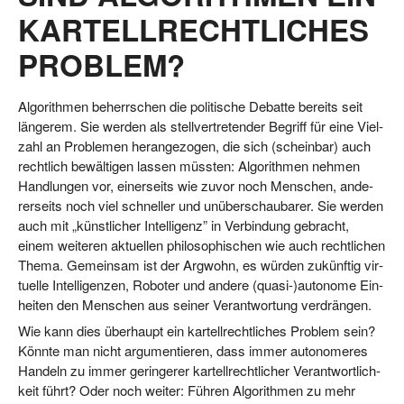
KARTELLRECHTLICHES
PROBLEM?
Algo­rith­men beherr­schen die poli­ti­sche Debat­te bereits seit
län­ge­rem. Sie wer­den als stell­ver­tre­ten­der Begriff für eine Viel­
zahl an Pro­ble­men her­an­ge­zo­gen, die sich (schein­bar) auch
recht­lich bewäl­ti­gen las­sen müss­ten: Algo­rith­men neh­men
Hand­lun­gen vor, einer­seits wie zuvor noch Men­schen, ande­
rer­seits noch viel schnel­ler und unüber­schau­ba­rer. Sie wer­den
auch mit „künst­li­cher Intel­li­genz” in Ver­bin­dung gebracht,
einem wei­te­ren aktu­el­len phi­lo­so­phi­schen wie auch recht­li­chen
The­ma. Gemein­sam ist der Arg­wohn, es wür­den zukünf­tig vir­
tu­el­le Intel­li­gen­zen, Robo­ter und ande­re (quasi-)autonome Ein­
hei­ten den Men­schen aus sei­ner Ver­ant­wor­tung verdrängen.
Wie kann dies über­haupt ein kar­tell­recht­li­ches Pro­blem sein?
Könn­te man nicht argu­men­tie­ren, dass immer auto­no­me­res
Han­deln zu immer gerin­ge­rer kar­tell­recht­li­cher Ver­ant­wort­lich­
keit führt? Oder noch wei­ter: Füh­ren Algo­rith­men zu mehr