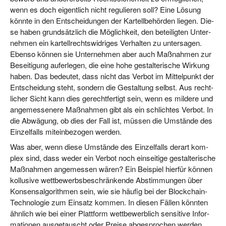
wenn es doch eigent­lich nicht regu­lie­ren soll? Eine Lösung
könn­te in den Ent­schei­dun­gen der Kar­tell­be­hör­den lie­gen. Die­
se haben grund­sätz­lich die Mög­lich­keit, den betei­lig­ten Unter­
neh­men ein kar­tell­rechts­wid­ri­ges Ver­hal­ten zu unter­sa­gen.
Eben­so kön­nen sie Unter­neh­men aber auch Maß­nah­men zur
Besei­ti­gung auf­er­le­gen, die eine hohe gestal­te­ri­sche Wir­kung
haben. Das bedeu­tet, dass nicht das Ver­bot im Mit­tel­punkt der
Ent­schei­dung steht, son­dern die Gestal­tung selbst. Aus recht­
li­cher Sicht kann dies gerecht­fer­tigt sein, wenn es mil­de­re und
ange­mes­se­ne­re Maß­nah­men gibt als ein schlich­tes Ver­bot. In
die Abwä­gung, ob dies der Fall ist, müs­sen die Umstän­de des
Ein­zel­falls mit­ein­be­zo­gen werden.
Was aber, wenn die­se Umstän­de des Ein­zel­falls der­art kom­
plex sind, dass weder ein Ver­bot noch ein­sei­ti­ge gestal­te­ri­sche
Maß­nah­men ange­mes­sen wären? Ein Bei­spiel hier­für kön­nen
kol­lu­si­ve wett­be­werbs­be­schrän­ken­de Abstim­mun­gen über
Kon­sen­s­al­go­rith­men sein, wie sie häu­fig bei der Block­chain-
Tech­no­lo­gie zum Ein­satz kom­men. In die­sen Fäl­len könn­ten
ähn­lich wie bei einer Platt­form wett­be­werb­lich sen­si­ti­ve Infor­
ma­tio­nen aus­ge­tauscht oder Prei­se abge­spro­chen wer­den.