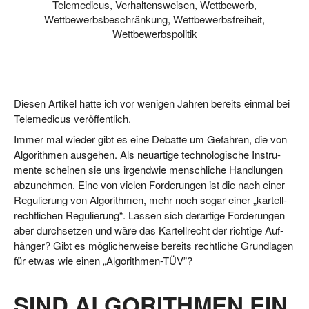
Telemedicus
,
Verhaltensweisen
,
Wettbewerb
,
Wettbewerbsbeschränkung
,
Wettbewerbsfreiheit
,
Wettbewerbspolitik
Die­sen Arti­kel hat­te ich vor weni­gen Jah­ren bereits ein­mal bei
Tele­me­di­cus veröffentlich.
Immer mal wie­der gibt es eine Debat­te um Gefah­ren, die von
Algo­rith­men aus­ge­hen. Als neu­ar­ti­ge tech­no­lo­gi­sche Instru­
men­te schei­nen sie uns irgend­wie mensch­li­che Hand­lun­gen
abzu­neh­men. Eine von vie­len For­de­run­gen ist die nach einer
Regu­lie­rung von Algo­rith­men, mehr noch sogar einer „kar­tell­
recht­li­chen Regu­lie­rung“. Las­sen sich der­ar­ti­ge For­de­run­gen
aber durch­set­zen und wäre das Kar­tell­recht der rich­ti­ge Auf­
hän­ger? Gibt es mög­li­cher­wei­se bereits recht­li­che Grund­la­gen
für etwas wie einen „Algo­rith­men-TÜV”?
SIND ALGORITHMEN EIN