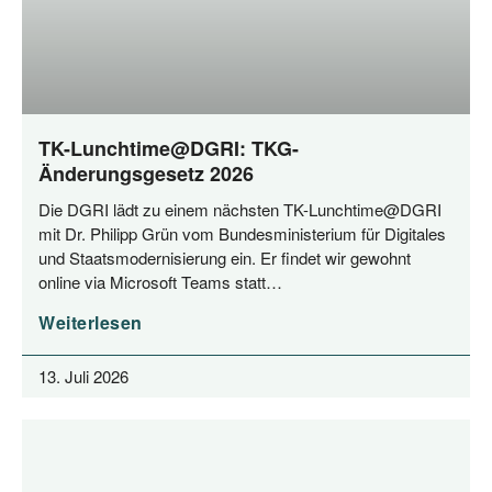
TK-Lunchtime@DGRI: TKG-
Änderungsgesetz 2026
Die DGRI lädt zu einem nächs­ten TK-Lunchtime@DGRI
mit Dr. Phil­ipp Grün vom Bun­des­mi­nis­te­ri­um für Digi­ta­les
und Staats­mo­der­ni­sie­rung ein. Er fin­det wir gewohnt
online via Micro­soft Teams statt…
Weiterlesen
13. Juli 2026