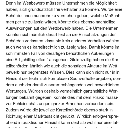
Denn im Wett­be­werb müs­sen Unter­neh­men die Mög­lich­keit
haben, sich grund­sätz­lich frei ver­hal­ten zu kön­nen. Wür­de eine
Behör­de ihnen nun­mehr zu ver­ste­hen geben, wel­che Maß­nah­
men per se zuläs­sig wären, könn­te dies eben­so nach­tei­li­ge
Aus­wir­kun­gen auf den Wett­be­werb haben. Die Unter­neh­men
könn­ten sich näm­lich der­art fest an die Ein­schät­zun­gen der
Behör­den ver­las­sen, dass sie kein ande­res Ver­hal­ten wäh­len,
auch wenn es kar­tell­recht­lich zuläs­sig wäre. Damit könn­te im
schlimms­ten Fall von der­ar­ti­gen behörd­li­chen Äuße­run­gen
eine Art „chil­ling effect” aus­ge­hen. Gleich­zei­tig haben die Kar­
tell­be­hör­den ähn­lich wie auch die sons­ti­gen Akteu­re im Wett­
be­werb nur begrenz­tes Wis­sen. Dies kann sich nicht nur in in
Hin­sicht der tech­nisch kom­ple­xen Sach­ver­hal­te erge­ben, son­
dern auch der damit zusam­men­hän­gen­den wett­be­werb­li­chen
Wer­tun­gen. Wür­den des­halb ver­meint­lich ganz­heit­li­che Wer­
tun­gen bekannt gege­ben, könn­te dies mit dem Risi­ko mas­si­
ver Fehl­ein­schät­zun­gen gan­zer Bran­chen ver­bun­den sein.
Zudem wür­de die jewei­li­ge Kar­tell­be­hör­de eben­so stark in
Rich­tung einer Markt­auf­sicht gerückt. Wirk­lich erfolg­ver­spre­
chend in prak­ti­scher Hin­sicht kann des­halb wohl nur eine tat­