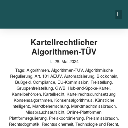
Kartellrechtlicher
Algorithmen-TÜV
28. Mai 2024
Tags:
Algorithmen
,
Algorithmen-TÜV
,
Algorithmische
Regulierung
,
Art. 101 AEUV
,
Automatisierung
,
Blockchain
,
Bußgeld
,
Compliance
,
EU-Kommission
,
Freistellung
,
Gruppenfreistellung
,
GWB
,
Hub-and-Spoke-Kartell
,
Kartellbehörden
,
Kartellrecht
,
Kartellrechtsdurchsetzung
,
Konsensalgorithmen
,
Konsensalgorithmus
,
Künstliche
Intelligenz
,
Marktbeherrschung
,
Marktmachtmissbrauch
,
Missbrauchsaufsicht
,
Online-Plattformen
,
Plattformregulierung
,
Preiskoordinierung
,
Preismissbrauch
,
Rechtsdogmatik
,
Rechtssicherheit
,
Technologie und Recht
,