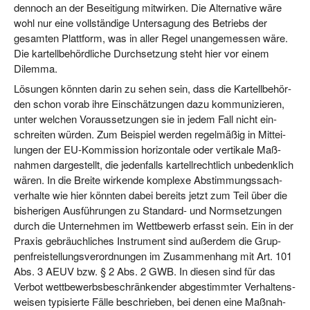
den­noch an der Besei­ti­gung mit­wir­ken. Die Alter­na­ti­ve wäre
wohl nur eine voll­stän­di­ge Unter­sa­gung des Betriebs der
gesam­ten Platt­form, was in aller Regel unan­ge­mes­sen wäre.
Die kar­tell­be­hörd­li­che Durch­set­zung steht hier vor einem
Dilemma.
Lösun­gen könn­ten dar­in zu sehen sein, dass die Kar­tell­be­hör­
den schon vor­ab ihre Ein­schät­zun­gen dazu kom­mu­ni­zie­ren,
unter wel­chen Vor­aus­set­zun­gen sie in jedem Fall nicht ein­
schrei­ten wür­den. Zum Bei­spiel wer­den regel­mä­ßig in Mit­tei­
lun­gen der EU-Kom­mis­si­on hori­zon­ta­le oder ver­ti­ka­le Maß­
nah­men dar­ge­stellt, die jeden­falls kar­tell­recht­lich unbe­denk­lich
wären. In die Brei­te wir­ken­de kom­ple­xe Abstim­mungs­sach­
ver­hal­te wie hier könn­ten dabei bereits jetzt zum Teil über die
bis­he­ri­gen Aus­füh­run­gen zu Stan­dard- und Norm­set­zun­gen
durch die Unter­neh­men im Wett­be­werb erfasst sein. Ein in der
Pra­xis gebräuch­li­ches Instru­ment sind außer­dem die Grup­
pen­frei­stel­lungs­ver­ord­nun­gen im Zusam­men­hang mit Art. 101
Abs. 3 AEUV bzw. § 2 Abs. 2 GWB. In die­sen sind für das
Ver­bot wett­be­werbs­be­schrän­ken­der abge­stimm­ter Ver­hal­tens­
wei­sen typi­sier­te Fäl­le beschrie­ben, bei denen eine Maß­nah­