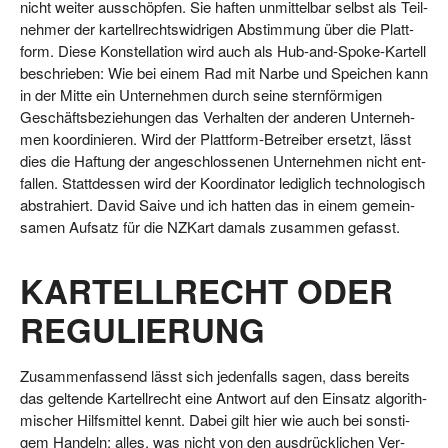
nicht wei­ter aus­schöp­fen. Sie haf­ten unmit­tel­bar selbst als Teil­
neh­mer der kar­tell­rechts­wid­ri­gen Abstim­mung über die Platt­
form. Die­se Kon­stel­la­ti­on wird auch als Hub-and-Spo­ke-Kar­tell
beschrie­ben: Wie bei einem Rad mit Nar­be und Spei­chen kann
in der Mit­te ein Unter­neh­men durch sei­ne stern­för­mi­gen
Geschäfts­be­zie­hun­gen das Ver­hal­ten der ande­ren Unter­neh­
men koor­di­nie­ren. Wird der Platt­form-Betrei­ber ersetzt, lässt
dies die Haf­tung der ange­schlos­se­nen Unter­neh­men nicht ent­
fal­len. Statt­des­sen wird der Koor­di­na­tor ledig­lich tech­no­lo­gisch
abs­tra­hiert. David Sai­ve und ich hat­ten das in einem gemein­
sa­men Auf­satz für die NZKart damals zusam­men gefasst.
KARTELLRECHT ODER
REGULIERUNG
Zusam­men­fas­send lässt sich jeden­falls sagen, dass bereits
das gel­ten­de Kar­tell­recht eine Ant­wort auf den Ein­satz algo­rith­
mi­scher Hilfs­mit­tel kennt. Dabei gilt hier wie auch bei sons­ti­
gem Han­deln: alles, was nicht von den aus­drück­li­chen Ver­