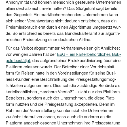
Ann­ony­mi­tät und kön­nen mensch­lich gesteu­er­te Unter­neh­men
allein des­halb nicht mehr haf­ten? Das Stör­ge­fühl sagt bereits
das Gegen­teil: Ein markt­be­herr­schen­des Unter­neh­men kann
sich sei­ner Ver­ant­wor­tung nicht dadurch ent­zie­hen, dass ein
Preis­miss­brauch erst durch einen Algo­rith­mus umge­setzt wur­
de. So ent­schied es bereits das Bun­des­kar­tell­amt zur algo­rith­
mi­schen Preis­set­zung einer deut­schen Airline.
Für das Ver­bot abge­stimm­ter Ver­hal­tens­wei­sen gilt Ähn­li­ches:
vor weni­gen Jah­ren hat der
EuGH ein kar­tell­be­hörd­li­ches Buß­
geld bestä­tigt
, das auf­grund einer Preis­ko­or­di­nie­rung über eine
Platt­form erlas­sen wur­de. Der Betrei­ber einer Ver­triebs­platt­
form für Rei­sen hat­te in den Vor­ein­stel­lun­gen für sei­ne Busi­
ness-Kun­den eine Beschrän­kung der Preis­ge­stal­tungs­mög­
lich­kei­ten auf­ge­nom­men. Dies sah die zustän­di­ge Behör­de als
kar­tell­recht­li­chen „Hard­core-Ver­stoß” – nicht nur des Platt­form-
Betrei­bers, son­dern auch der Unter­neh­men, die die­se Platt­
form nutz­ten und die Preis­ge­stal­tung akzep­tier­ten. Denn im
Rah­men der Vor­ein­stel­lung konn­ten sich die Unter­neh­men
zunächst dar­auf ver­las­sen, dass auch die ande­ren an die
Platt­form ange­schlos­se­nen Unter­neh­men ihre Preis­ge­stal­tung