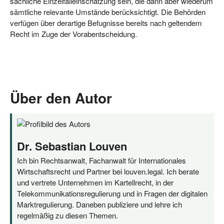
säch­li­che Ein­zel­fall­ein­schät­zung sein, die dann aber wie­der­um
sämt­li­che rele­van­te Umstän­de berück­sich­tigt. Die Behör­den
ver­fü­gen über der­ar­ti­ge Befug­nis­se bereits nach gel­ten­dem
Recht im Zuge der Vorabentscheidung.
Über den Autor
Dr. Sebastian Louven
Ich bin Rechtsanwalt, Fachanwalt für Internationales
Wirtschaftsrecht und Partner bei louven.legal. Ich berate
und vertrete Unternehmen im Kartellrecht, in der
Telekommunikationsregulierung und in Fragen der digitalen
Marktregulierung. Daneben publiziere und lehre ich
regelmäßig zu diesen Themen.