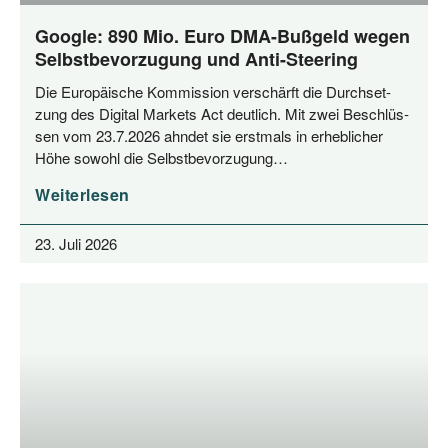
Google: 890 Mio. Euro DMA-Bußgeld wegen
Selbstbevorzugung und Anti-Steering
Die Euro­päi­sche Kom­mis­si­on ver­schärft die Durch­set­
zung des Digi­tal Mar­kets Act deut­lich. Mit zwei Beschlüs­
sen vom 23.7.2026 ahn­det sie erst­mals in erheb­li­cher
Höhe sowohl die Selbstbevorzugung…
Weiterlesen
23. Juli 2026