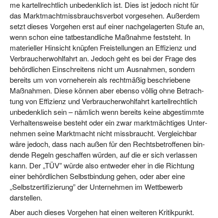
me kar­tell­recht­lich unbe­denk­lich ist. Dies ist jedoch nicht für
das Markt­macht­miss­brauchs­ver­bot vor­ge­se­hen. Außer­dem
setzt die­ses Vor­ge­hen erst auf einer nach­ge­la­ger­ten Stu­fe an,
wenn schon eine tat­be­stand­li­che Maß­nah­me fest­steht. In
mate­ri­el­ler Hin­sicht knüp­fen Frei­stel­lun­gen an Effi­zi­enz und
Ver­brau­cher­wohl­fahrt an. Jedoch geht es bei der Fra­ge des
behörd­li­chen Ein­schrei­tens nicht um Aus­nah­men, son­dern
bereits um von vor­ne­her­ein als recht­mä­ßig beschrie­be­ne
Maß­nah­men. Die­se kön­nen aber eben­so völ­lig ohne Betrach­
tung von Effi­zi­enz und Ver­brau­cher­wohl­fahrt kar­tell­recht­lich
unbe­denk­lich sein – näm­lich wenn bereits kei­ne abge­stimm­te
Ver­hal­tens­wei­se besteht oder ein zwar markt­mäch­ti­ges Unter­
neh­men sei­ne Markt­macht nicht miss­braucht. Ver­gleich­bar
wäre jedoch, dass nach außen für den Rechts­be­trof­fe­nen bin­
den­de Regeln geschaf­fen wür­den, auf die er sich ver­las­sen
kann. Der „TÜV” wür­de also ent­we­der eher in die Rich­tung
einer behörd­li­chen Selbst­bin­dung gehen, oder aber eine
„Selbst­zer­ti­fi­zie­rung” der Unter­neh­men im Wett­be­werb
darstellen.
Aber auch die­ses Vor­ge­hen hat einen wei­te­ren Kri­tik­punkt.