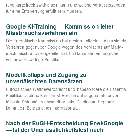
rung kar­tell­rechts­wid­rig sein kann und wel­che Vor­aus­set­zun­gen
für eine Ent­sper­rung erfüllt sein müssen.
Google KI-Training — Kommission leitet
Missbrauchsverfahren ein
Die Euro­päi­sche Kom­mis­si­on hat ges­tern mit­ge­teilt, dass sie ein
Ver­fah­ren gegen­über Goog­le wegen des Ver­dachts auf Markt­
macht­miss­brauch ein­ge­lei­tet hat. Im Raum ste­hen mög­li­che
wett­be­werbs­wid­ri­ge Praktiken…
Modellkollaps und Zugang zu
unverfälschten Datensätzen
Euro­päi­sches Wett­be­werbs­recht und ins­be­son­de­re die Essen­ti­al
Faci­li­ties Doc­tri­ne kann im KI-Bereich auf soge­nann­te unver­
fälsch­te Daten­sät­ze anwend­bar sein. Zu die­sem Ergeb­nis
kommt ein Bei­trag eines international…
Nach der EuGH-Entscheidung Enel/​Google
— Ist der Unerlässlichkeitstest nach