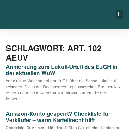
SCHLAGWORT: ART. 102
AEUV
Anmerkung zum Lukoil-Urteil des EuGH in
der aktuellen WuW
Vor eini­gen Wochen hat der EuGH über die Sache Lukoil ent­
schie­den. Die in der Recht­spre­chung ent­wi­ckel­ten Bron­­ner-Kri­­
te­ri­en sind auch anwend­bar auf Infra­struk­tu­ren, die der
Inhaber…
Amazon-Konto gesperrt? Checkliste für
Verkäufer – wann Kartellrecht hilft
Check­lis­te für Ama­zon-Händ­ler: Prü­fen Sie, ob eine Kon­to­sper­