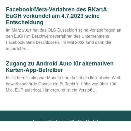
Facebook/Meta-Verfahren des BKartA:
EuGH verkündet am 4.7.2023 seine
Entscheidung
Im März 2021 hat das OLG Düs­sel­dorf sei­ne Vor­la­ge­fra­gen an
den EuGH im Beschwer­de­ver­fah­ren des Unter­neh­mens
Facebook/​Meta beschlos­sen. Im Mai 2022 fand dann die
mündliche…
Zugang zu Android Auto für alternativen
Karten-App-Betreiber
Es ist bereits ein paar Mona­te her, da hat die ita­lie­ni­sche Wett­
be­werbs­be­hör­de Goog­le ein Buß­geld in Höhe von über 100
Mio. EUR auf­er­legt. Hin­ter­grund ist ein Verstoß…
Louven Rechtsanwälte PartGmbB
info@louven.legal
+49 157 719 89 045