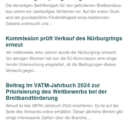
Die der­zei­ti­gen Bei­hil­fe­re­geln für den geför­der­ten Breit­band­aus­
bau sehen ein zwei­stu­fi­ges Ver­fah­ren vor. Auf der ers­ten Stu­fe
wird die grund­sätz­li­che För­der­fä­hig­keit eines bestimm­ten
Gebiets unter­sucht und…
Kommission prüft Verkauf des Nürburgrings
erneut
Vor mitt­ler­wei­le zehn Jah­ren wur­de der Nür­burg­ring ver­kauft.
Vor weni­gen Wochen hat nun die EU-Kom­­mis­­si­on eine ein­ge­
hen­de Unter­su­chung ein­ge­lei­tet, ob die Bedin­gun­gen die­ses
Ver­kaufs gegen…
Beitrag im VATM-Jahrbuch 2024 zur
Priorisierung des Wettbewerbs bei der
Breitbandförderung
Aktu­ell ist das VATM-Jahr­­buch 2024 erschie­nen. Es ist auf der
Sei­te des Ver­bands online erhält­lich. Die­ser jähr­li­che Bericht gibt
eini­ge inter­es­san­te Zah­len über die Branche…