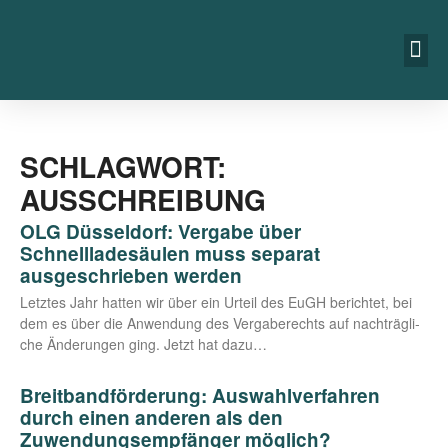
SCHLAGWORT:
AUSSCHREIBUNG
OLG Düsseldorf: Vergabe über
Schnellladesäulen muss separat
ausgeschrieben werden
Letz­tes Jahr hat­ten wir über ein Urteil des EuGH berich­tet, bei
dem es über die Anwen­dung des Ver­ga­be­rechts auf nach­träg­li­
che Ände­run­gen ging. Jetzt hat dazu…
Breitbandförderung: Auswahlverfahren
durch einen anderen als den
Zuwendungsempfänger möglich?