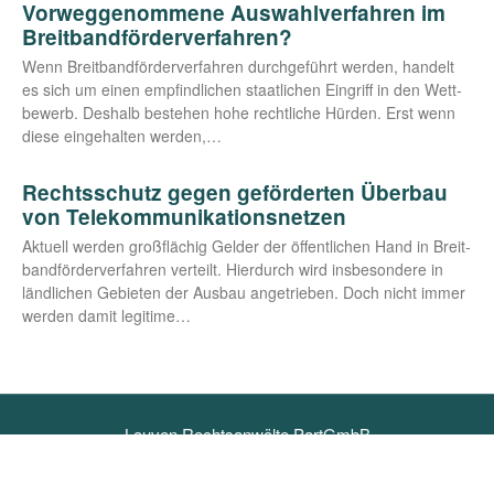
Vorweggenommene Auswahlverfahren im
Breitbandförderverfahren?
Wenn Breit­band­för­der­ver­fah­ren durch­ge­führt wer­den, han­delt
es sich um einen emp­find­li­chen staat­li­chen Ein­griff in den Wett­
be­werb. Des­halb bestehen hohe recht­li­che Hür­den. Erst wenn
die­se ein­ge­hal­ten werden,…
Rechtsschutz gegen geförderten Überbau
von Telekommunikationsnetzen
Aktu­ell wer­den groß­flä­chig Gel­der der öffent­li­chen Hand in Breit­
band­för­der­ver­fah­ren ver­teilt. Hier­durch wird ins­be­son­de­re in
länd­li­chen Gebie­ten der Aus­bau ange­trie­ben. Doch nicht immer
wer­den damit legitime…
Louven Rechtsanwälte PartGmbB
info@louven.legal
+49 157 719 89 045