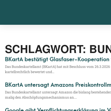
SCHLAGWORT: BU
BKartA bestätigt Glasfaser-Kooperation
Das Bun­des­kar­tell­amt (BKar­tA) hat mit Beschluss vom 26.3.2026
kar­tell­recht­lich bewer­tet und…
BKartA untersagt Amazons Preiskontroll
Das Bun­des­kar­tell­amt unter­sagt Ama­zon die bis­lang bestehen­den 
ma­lig den Abschöp­fungs­me­cha­nis­mus an.…
Google gibt Verpflichtungserklärung im 