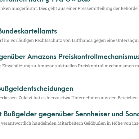
en­ken aus­ge­räumt. Dies geht aus einer Pres­se­mit­tei­lung der Behör­d
Bundeskartellamts
orf im vor­läu­fi­gen Rechts­schutz von Luft­han­sa gegen eine Unter­sa­g
gegenüber Amazons Preiskontrollmechanismu
che Ein­schät­zung zu Ama­zons aktu­el­len Preis­kon­troll­me­cha­nis­men mit
 Bußgeldentscheidungen
erlas­sen. Zuletzt hat es hier­zu etwa Unter­neh­men aus den Berei­chen Ko
gt Bußgelder gegenüber Sennheiser und Son
ver­ant­wort­lich han­deln­den Mit­ar­bei­tern Geld­bu­ßen in Höhe von i