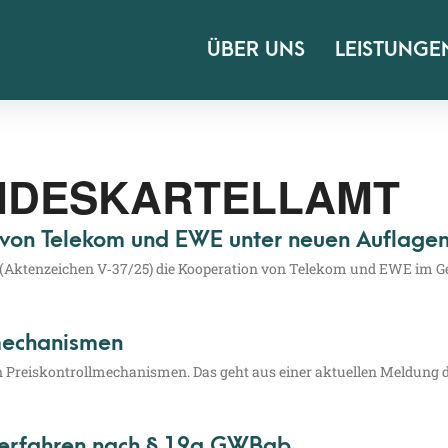
ÜBER UNS
LEISTUNGE
NDESKARTELLAMT
 von Telekom und EWE unter neuen Auflage
 (Akten­zei­chen V‑37/25) die Koope­ra­ti­on von Tele­kom und EWE im G
mechanismen
Preis­kon­troll­me­cha­nis­men. Das geht aus einer aktu­el­len Mel­dung de
Verfahren nach § 19a GWB ab