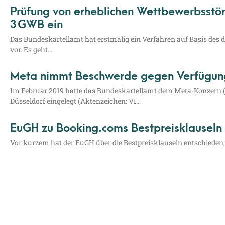
Prüfung von erheblichen Wettbewerbsstöru
3 GWB ein
Das Bun­des­kar­tell­amt hat erst­ma­lig ein Ver­fah­ren auf Basis des 
vor. Es geht…
Meta nimmt Beschwerde gegen Verfügung
Im Febru­ar 2019 hat­te das Bun­des­kar­tell­amt dem Meta-Kon­­­zern (
Düs­sel­dorf ein­ge­legt (Akten­zei­chen: VI…
EuGH zu Booking.coms Bestpreisklauseln
Vor kur­zem hat der EuGH über die Best­preis­klau­seln ent­schie­den, 
Louven Rechtsanwälte PartGmbB