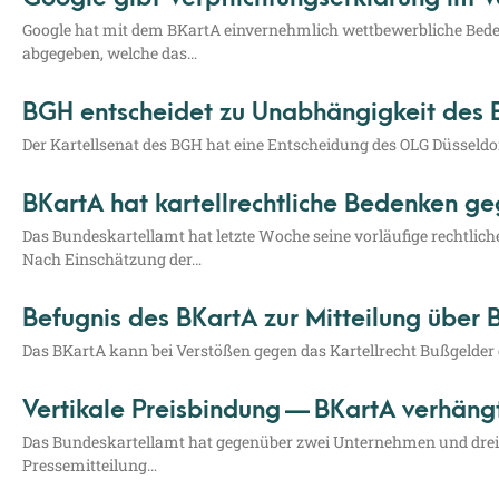
Goog­le hat mit dem BKar­tA ein­ver­nehm­lich wett­be­werb­li­che Bed
abge­ge­ben, wel­che das…
BGH entscheidet zu Unabhängigkeit des 
Der Kar­tell­se­nat des BGH hat eine Ent­schei­dung des OLG Düs­sel­d
BKartA hat kartellrechtliche Bedenken 
Das Bun­des­kar­tell­amt hat letz­te Woche sei­ne vor­läu­fi­ge recht­li­
Nach Ein­schät­zung der…
Befugnis des BKartA zur Mitteilung über
Das BKar­tA kann bei Ver­stö­ßen gegen das Kar­tell­recht Buß­gel­der 
Vertikale Preisbindung — BKartA verhän
Das Bun­des­kar­tell­amt hat gegen­über zwei Unter­neh­men und drei 
Pressemitteilung…