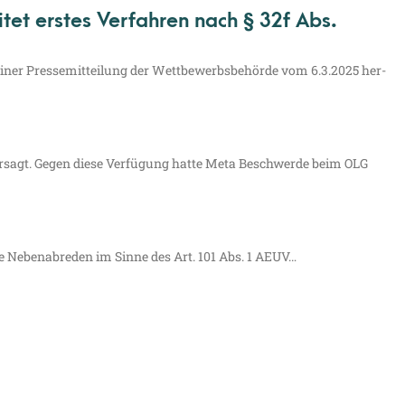
et erstes Verfahren nach § 32f Abs.
einer Pres­se­mit­tei­lung der Wett­be­werbs­be­hör­de vom 6.3.2025 her­
ter­sagt. Gegen die­se Ver­fü­gung hat­te Meta Beschwer­de beim OLG
ne Neben­ab­re­den im Sin­ne des Art. 101 Abs. 1 AEUV…
Impressum
Datenschutzerklärung