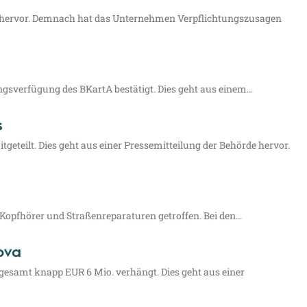
e her­vor. Dem­nach hat das Unter­neh­men Ver­pflich­tungs­zu­sa­gen
ungs­ver­fü­gung des BKar­tA bestä­tigt. Dies geht aus einem…
s
­ge­teilt. Dies geht aus einer Pres­se­mit­tei­lung der Behör­de her­vor.
pf­hö­rer und Stra­ßen­re­pa­ra­tu­ren getrof­fen. Bei den…
ova
ns­ge­samt knapp EUR 6 Mio. ver­hängt. Dies geht aus einer