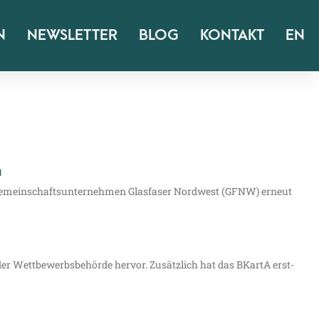
N
NEWSLETTER
BLOG
KONTAKT
EN
n
emein­schafts­un­ter­neh­men Glas­fa­ser Nord­west (GFNW) erneut
r Wett­be­werbs­be­hör­de her­vor. Zusätz­lich hat das BKar­tA erst­