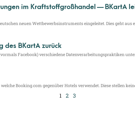
ngen im Kraftstoffgroßhandel — BKartA leit
deut­schen neu­en Wett­be­werbs­in­stru­ments ein­ge­lei­tet. Dies geht aus 
 des BKartA zurück
vor­mals Face­book) ver­schie­de­ne Daten­ver­ar­bei­tungs­prak­ti­ken un
wel­che Boo​king​.com gegen­über Hotels ver­wen­det. Die­se stel­len kei­
1
2
3
info@louven.legal
+49 157 719 89 045