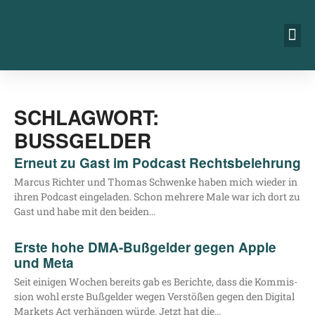
SCHLAGWORT:
BUSSGELDER
Erneut zu Gast im Podcast Rechtsbelehrung
Mar­cus Rich­ter und Tho­mas Schwen­ke haben mich wie­der in
ihren Pod­cast ein­ge­la­den. Schon meh­re­re Male war ich dort zu
Gast und habe mit den beiden…
Erste hohe DMA-Bußgelder gegen Apple
und Meta
Seit eini­gen Wochen bereits gab es Berich­te, dass die Kom­mis­
si­on wohl ers­te Buß­gel­der wegen Ver­stö­ßen gegen den Digi­tal
Mar­kets Act ver­hän­gen wür­de. Jetzt hat die…