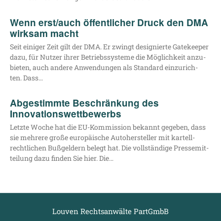
Wenn erst/​auch öffentlicher Druck den DMA
wirksam macht
Seit eini­ger Zeit gilt der DMA. Er zwingt desi­gnier­te Gate­kee­per
dazu, für Nut­zer ihrer Betriebs­sys­te­me die Mög­lich­keit anzu­
bie­ten, auch ande­re Anwen­dun­gen als Stan­dard ein­zu­rich­
ten. Dass…
Abgestimmte Beschränkung des
Innovationswettbewerbs
Letz­te Woche hat die EU-Kom­­mis­­si­on bekannt gege­ben, dass
sie meh­re­re gro­ße euro­päi­sche Auto­her­stel­ler mit kar­tell­
recht­li­chen Buß­gel­dern belegt hat. Die voll­stän­di­ge Pres­se­mit­
tei­lung dazu fin­den Sie hier. Die…
Louven Rechtsanwälte PartGmbB