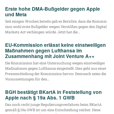
Erste hohe DMA-Bußgelder gegen Apple
und Meta
Seit eini­gen Wochen bereits gab es Berich­te, dass die Kom­mis­
si­on wohl ers­te Buß­gel­der wegen Ver­stö­ßen gegen den Digi­tal
Mar­kets Act ver­hän­gen wür­de. Jetzt hat die…
EU-Kommission erlässt keine einstweiligen
Maßnahmen gegen Lufthansa im
Zusammenhang mit Joint Venture A++
Die Kom­mis­si­on hat eine Unter­su­chung wegen einst­wei­li­ger
Maß­nah­men gegen Luft­han­sa ein­ge­stellt. Dies geht aus einer
Pres­se­mit­tei­lung der Kom­mis­si­on her­vor. Dem­nach sei­en die
Vor­aus­set­zun­gen für den…
BGH bestätigt BKartA in Feststellung von
Apple nach § 19a Abs. 1 GWB
Das noch recht jun­ge Regu­lie­rungs­ver­fah­ren beim BKar­tA
gemäß § 19a GWB ist um eine Ent­schei­dung rei­cher. Die­se