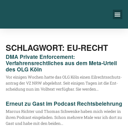
SCHLAGWORT: EU-RECHT
DMA Private Enforcement:
Verfahrensrechtliches aus dem Meta-Urteil
des OLG Köln
Vor eini­gen Wochen hat­te das OLG Köln einen Eil­rechts­schutz­
an­trag der VZ NRW abge­lehnt. Seit eini­gen Tagen ist die Ent­
schei­dung nun im Voll­text ver­füg­bar. Sie werden…
Erneut zu Gast im Podcast Rechtsbelehrung
Mar­cus Rich­ter und Tho­mas Schwen­ke haben mich wie­der in
ihren Pod­cast ein­ge­la­den. Schon meh­re­re Male war ich dort zu
Gast und habe mit den beiden…