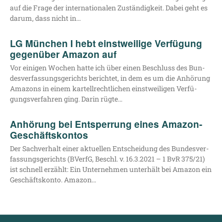
auf die Fra­ge der inter­na­tio­na­len Zustän­dig­keit. Dabei geht es
dar­um, dass nicht in…
LG München I hebt einstweilige Verfügung
gegenüber Amazon auf
Vor eini­gen Wochen hat­te ich über einen Beschluss des Bun­
des­ver­fas­sungs­ge­richts berich­tet, in dem es um die Anhö­rung
Ama­zons in einem kar­tell­recht­li­chen einst­wei­li­gen Ver­fü­
gungs­ver­fah­ren ging. Dar­in rügte…
Anhörung bei Entsperrung eines Amazon-
Geschäftskontos
Der Sach­ver­halt einer aktu­el­len Ent­schei­dung des Bun­des­ver­
fas­sungs­ge­richts (BVerfG, Beschl. v. 16.3.2021 – 1 BvR 375/21)
ist schnell erzählt: Ein Unter­neh­men unter­hält bei Ama­zon ein
Geschäfts­kon­to. Amazon…