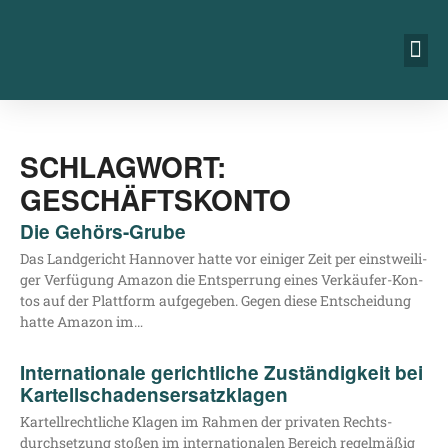
SCHLAGWORT:
GESCHÄFTSKONTO
Die Gehörs-Grube
Das Land­ge­richt Han­no­ver hat­te vor eini­ger Zeit per einst­wei­li­
ger Ver­fü­gung Ama­zon die Ent­sper­rung eines Ver­­­käu­­fer-Kon­­­
tos auf der Platt­form auf­ge­ge­ben. Gegen die­se Ent­schei­dung
hat­te Ama­zon im…
Internationale gerichtliche Zuständigkeit bei
Kartellschadensersatzklagen
Kar­tell­recht­li­che Kla­gen im Rah­men der pri­va­ten Rechts­
durch­set­zung sto­ßen im inter­na­tio­na­len Bereich regel­mä­ßig