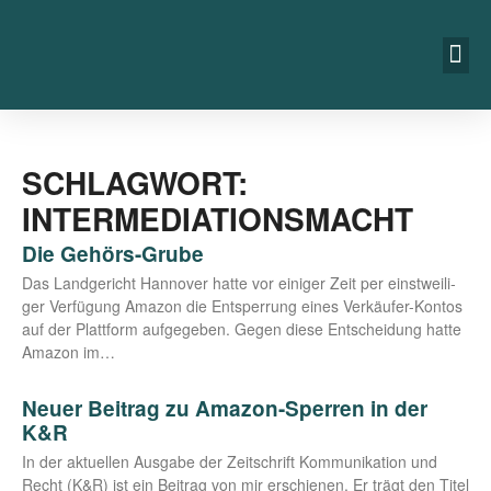
SCHLAGWORT:
INTERMEDIATIONSMACHT
Die Gehörs-Grube
Das Land­ge­richt Han­no­ver hat­te vor eini­ger Zeit per einst­wei­li­
ger Ver­fü­gung Ama­zon die Ent­sper­rung eines Ver­­­käu­­fer-Kon­­­tos
auf der Platt­form auf­ge­ge­ben. Gegen die­se Ent­schei­dung hat­te
Ama­zon im…
Neuer Beitrag zu Amazon-Sperren in der
K&R
In der aktu­el­len Aus­ga­be der Zeit­schrift Kom­mu­ni­ka­ti­on und
Recht (K&R) ist ein Bei­trag von mir erschie­nen. Er trägt den Titel