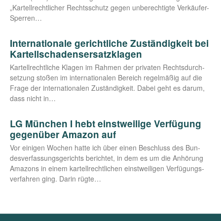
„Kar­tell­recht­li­cher Rechts­schutz gegen unbe­rech­tig­te Verkäufer-
Sperren…
Internationale gerichtliche Zuständigkeit bei
Kartellschadensersatzklagen
Kar­tell­recht­li­che Kla­gen im Rah­men der pri­va­ten Rechts­durch­
set­zung sto­ßen im inter­na­tio­na­len Bereich regel­mä­ßig auf die
Fra­ge der inter­na­tio­na­len Zustän­dig­keit. Dabei geht es dar­um,
dass nicht in…
LG München I hebt einstweilige Verfügung
gegenüber Amazon auf
Vor eini­gen Wochen hat­te ich über einen Beschluss des Bun­
des­ver­fas­sungs­ge­richts berich­tet, in dem es um die Anhö­rung
Ama­zons in einem kar­tell­recht­li­chen einst­wei­li­gen Ver­fü­gungs­
ver­fah­ren ging. Dar­in rügte…