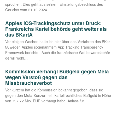
spro­chen. Dies geht aus sei­nem Ein­stel­lungs­be­schluss des
Gerichts vom 21.10.2024…
Apples iOS-Trackingschutz unter Druck:
Frankreichs Kartellbehörde geht weiter als
das BKartA
Vor eini­gen Wochen hat­te ich hier über das Ver­fah­ren des BKar­
tA wegen App­les soge­nann­tem App Track­ing Trans­pa­ren­cy
Frame­work berich­tet. Auch die fran­zö­si­sche Wett­be­werbs­be­hör­
de will wohl…
Kommission verhängt Bußgeld gegen Meta
wegen Verstoß gegen das
Missbrauchsverbot
Vor kur­zem hat die Kom­mis­si­on bekannt gege­ben, dass sie
gegen den Meta-Kon­­­zern ein kar­tell­recht­li­ches Buß­geld in Höhe
von 797,72 Mio. EUR ver­hängt habe. Anlass für…