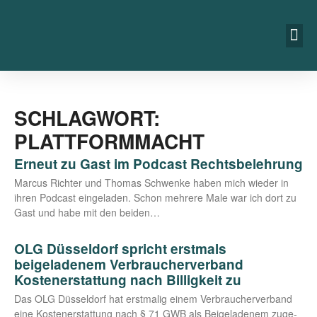
SCHLAGWORT:
PLATTFORMMACHT
Erneut zu Gast im Podcast Rechtsbelehrung
Mar­cus Rich­ter und Tho­mas Schwen­ke haben mich wie­der in
ihren Pod­cast ein­ge­la­den. Schon meh­re­re Male war ich dort zu
Gast und habe mit den beiden…
OLG Düsseldorf spricht erstmals
beigeladenem Verbraucherverband
Kostenerstattung nach Billigkeit zu
Das OLG Düs­sel­dorf hat erst­ma­lig einem Ver­brau­cher­ver­band
eine Kos­ten­er­stat­tung nach § 71 GWB als Bei­gela­de­nem zuge­