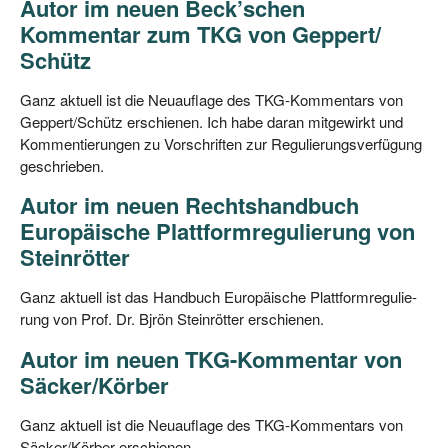
Autor im neuen Beck’schen
Kommentar zum TKG von Geppert/​
Schütz
Ganz aktu­ell ist die Neu­auf­la­ge des TKG-Kom­men­tars von
Geppert/​Schütz erschie­nen. Ich habe dar­an mit­ge­wirkt und
Kom­men­tie­run­gen zu Vor­schrif­ten zur Regu­lie­rungs­ver­fü­gung
geschrieben.
Autor im neuen Rechtshandbuch
Europäische Plattformregulierung von
Steinrötter
Ganz aktu­ell ist das Hand­buch Euro­päi­sche Platt­form­re­gu­lie­
rung von Prof. Dr. Bjrön Stein­röt­ter erschienen.
Autor im neuen TKG-Kommentar von
Säcker/​Körber
Ganz aktu­ell ist die Neu­auf­la­ge des TKG-Kom­men­tars von
Säcker/​Körber erschienen.