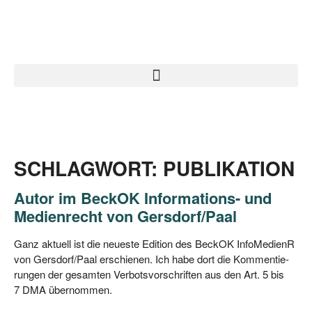
SCHLAGWORT: PUBLIKATION
Autor im BeckOK Informations- und
Medienrecht von Gersdorf/​Paal
Ganz aktu­ell ist die neu­es­te Edi­ti­on des Beck­OK Info­Me­di­enR
von Gersdorf/​Paal erschie­nen. Ich habe dort die Kom­men­tie­
run­gen der gesam­ten Ver­bots­vor­schrif­ten aus den Art. 5 bis
7 DMA übernommen.