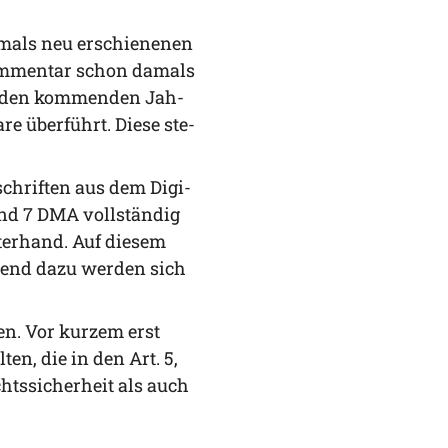
als neu erschie­ne­nen
Kom­men­tar schon damals
 in den kom­men­den Jah­
e über­führt. Die­se ste­
­schrif­ten aus dem Digi­
und 7 DMA voll­stän­dig
­ter­hand. Auf die­sem
n­zend dazu wer­den sich
sen. Vor kur­zem erst
­ten, die in den Art. 5,
s­si­cher­heit als auch