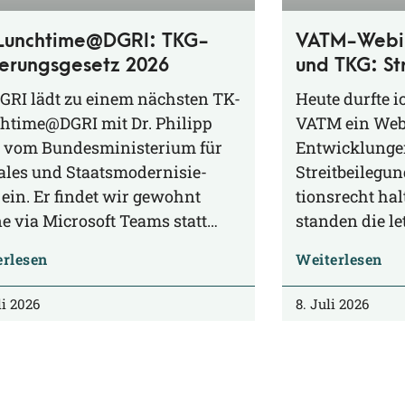
Lunchtime@DGRI: TKG-
VATM-Webin
erungsgesetz 2026
und TKG: St
zwischen An
GRI lädt zu einem nächs­ten TK-
Heu­te durf­te 
htime@DGRI mit Dr. Phil­ipp
VATM ein Web­i
vom Bun­des­mi­nis­te­ri­um für
Ent­wick­lun­gen
ta­les und Staats­mo­der­ni­sie­
Streit­bei­le­g
ein. Er fin­det wir gewohnt
ti­ons­recht hal
e via Micro­soft Teams statt…
stan­den die l
erlesen
Weiterlesen
li 2026
8. Juli 2026