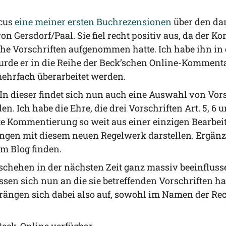
­cus
eine mei­ner ers­ten Buch­re­zen­sio­nen
über den dam
on Gersdorf/​Paal. Sie fiel recht posi­tiv aus, da der 
­sche Vor­schrif­ten auf­ge­nom­men hat­te. Ich habe ihn
ur­de er in die Rei­he der Beck’schen Online-Kom­men­ta­r
mehr­fach über­ar­bei­tet werden.
ht. In die­ser fin­det sich nun auch eine Aus­wahl von Vor
en. Ich habe die Ehre, die drei Vor­schrif­ten Art. 5, 6 
te Kom­men­tie­rung so weit aus einer ein­zi­gen Bear­bei
un­gen mit die­sem neu­en Regel­werk dar­stel­len. Ergä
sem Blog finden.
Gesche­hen in der nächs­ten Zeit ganz mas­siv beein­flus­
­sen sich nun an die sie betref­fen­den Vor­schrif­ten hal
drän­gen sich dabei also auf, sowohl im Namen der Recht