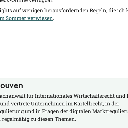
 Beck-Online verfügbar.
ghts auf weni­gen her­aus­for­dern­den Regeln, die ich k
g im Som­mer ver­wie­sen
.
Louven
Fachanwalt für Internationales Wirtschaftsrecht und 
e und vertrete Unternehmen im Kartellrecht, in der
ulierung und in Fragen der digitalen Marktregulier
ch regelmäßig zu diesen Themen.