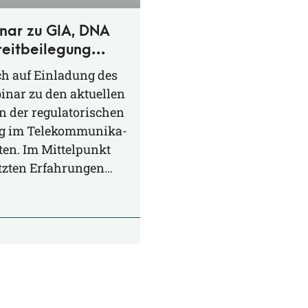
ar zu GIA, DNA
reitbeilegung
spruch und Praxis
ich auf Ein­la­dung des
­nar zu den aktu­el­len
 der regu­la­to­ri­schen
ung im Tele­kom­mu­ni­ka­
­ten. Im Mit­tel­punkt
etz­ten Erfahrungen…