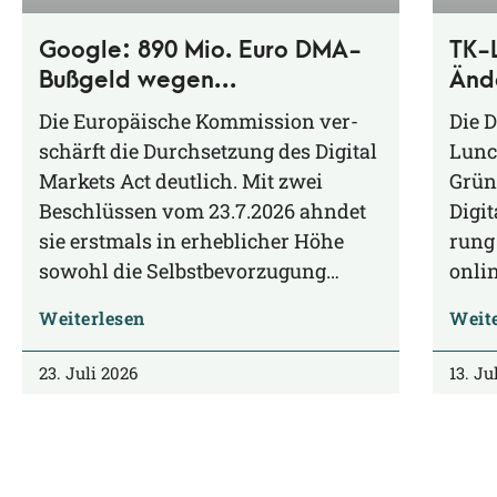
Google: 890 Mio. Euro DMA-
TK-
Bußgeld wegen
Änd
Selbstbevorzugung und Anti-
Die Euro­päi­sche Kom­mis­si­on ver­
Die D
Steering
schärft die Durch­set­zung des Digi­tal
Lunc
Mar­kets Act deut­lich. Mit zwei
Grün 
Beschlüs­sen vom 23.7.2026 ahn­det
Digi­
sie erst­mals in erheb­li­cher Höhe
rung 
sowohl die Selbstbevorzugung…
onlin
Weiterlesen
Weit
23. Juli 2026
13. Ju