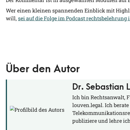
Der Kom­men­tar ist in aus­ge­wähl­ten Modu­len auf
Wer einen klei­nen span­nen­den Ein­blick mit High­li
will,
sei auf die Fol­ge im Pod­cast rechts­be­leh­run
Über den Autor
Dr. Sebastian 
Ich bin Rechtsanwalt, 
louven.legal. Ich berat
Telekommunikationsreg
publiziere und lehre i