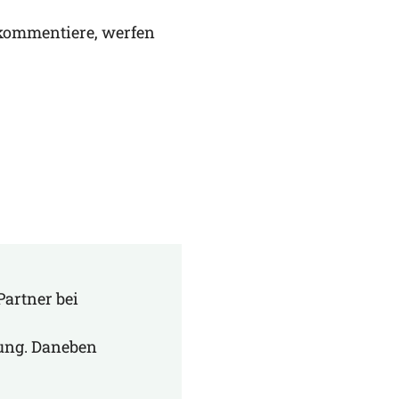
om­men­tie­re, wer­fen
Partner bei
ung. Daneben