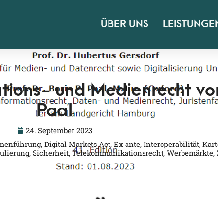
ÜBER UNS
LEISTUNGE
tions- und Medienrecht von
Paal
24. September 2023
menführung
,
Digital Markets Act
,
Ex ante
,
Interoperabilität
,
Kart
ulierung
,
Sicherheit
,
Telekommunikationsrecht
,
Werbemärkte
,