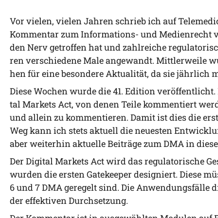
Vor vie­len, vie­len Jah­ren schrieb ich auf Tele­me­di
Kom­men­tar zum Infor­ma­ti­ons- und Medi­en­recht v
den Nerv getrof­fen hat und zahl­rei­che regu­la­to­ri
ren ver­schie­de­ne Male ange­wandt. Mitt­ler­wei­le w
hen für eine beson­de­re Aktua­li­tät, da sie jähr­lich 
Die­se Wochen wur­de die 41. Edi­ti­on ver­öf­fent­lic
tal Mar­kets Act, von denen Tei­le kom­men­tiert wer­d
und allein zu kom­men­tie­ren. Damit ist dies die ers­
Weg kann ich stets aktu­ell die neu­es­ten Ent­wick­l
aber wei­ter­hin aktu­el­le Bei­trä­ge zum DMA in die­
Der Digi­tal Mar­kets Act wird das regu­la­to­ri­sche 
wur­den die ers­ten Gate­kee­per desi­gniert. Die­se müs
6 und 7 DMA gere­gelt sind. Die Anwen­dungs­fäl­le 
der effek­ti­ven Durchsetzung.