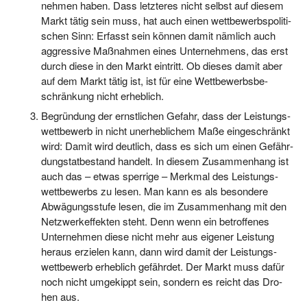
neh­men haben. Dass letz­te­res nicht selbst auf die­sem
Markt tätig sein muss, hat auch einen wett­be­werbs­po­li­ti­
schen Sinn: Erfasst sein kön­nen damit näm­lich auch
aggres­si­ve Maß­nah­men eines Unter­neh­mens, das erst
durch die­se in den Markt ein­tritt. Ob die­ses damit aber
auf dem Markt tätig ist, ist für eine Wett­be­werbs­be­
schrän­kung nicht erheblich.
Begrün­dung der ernst­li­chen Gefahr, dass der Leis­tungs­
wett­be­werb in nicht uner­heb­li­chem Maße ein­ge­schränkt
wird: Damit wird deut­lich, dass es sich um einen Gefähr­
dungs­tat­be­stand han­delt. In die­sem Zusam­men­hang ist
auch das – etwas sper­ri­ge – Merk­mal des Leis­tungs­
wett­be­werbs zu lesen. Man kann es als beson­de­re
Abwä­gungs­stu­fe lesen, die im Zusam­men­hang mit den
Netz­werk­ef­fek­ten steht. Denn wenn ein betrof­fe­nes
Unter­neh­men die­se nicht mehr aus eige­ner Leis­tung
her­aus erzie­len kann, dann wird damit der Leis­tungs­
wett­be­werb erheb­lich gefähr­det. Der Markt muss dafür
noch nicht umge­kippt sein, son­dern es reicht das Dro­
hen aus.