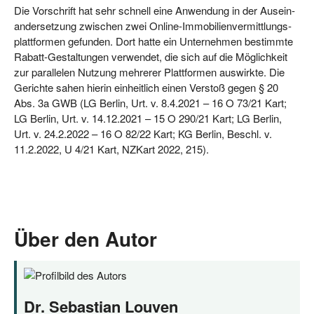
Die Vor­schrift hat sehr schnell eine Anwen­dung in der Aus­ein­
an­der­set­zung zwi­schen zwei Online-Immo­bi­li­en­ver­mitt­lungs­
platt­for­men gefun­den. Dort hat­te ein Unter­neh­men bestimm­te
Rabatt-Gestal­tun­gen ver­wen­det, die sich auf die Mög­lich­keit
zur par­al­le­len Nut­zung meh­re­rer Platt­for­men aus­wirk­te. Die
Gerich­te sahen hier­in ein­heit­lich einen Ver­stoß gegen § 20
Abs. 3a GWB (LG Ber­lin, Urt. v. 8.4.2021 – 16 O 73/21 Kart;
LG Ber­lin, Urt. v. 14.12.2021 – 15 O 290/21 Kart; LG Ber­lin,
Urt. v. 24.2.2022 – 16 O 82/22 Kart; KG Ber­lin, Beschl. v.
11.2.2022, U 4/21 Kart, NZKart 2022, 215).
Über den Autor
Dr. Sebastian Louven