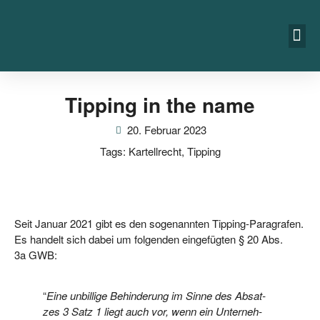
Tipping in the name
20. Februar 2023
Tags:
Kartellrecht
,
Tipping
Seit Janu­ar 2021 gibt es den soge­nann­ten Tip­ping-Para­gra­fen.
Es han­delt sich dabei um fol­gen­den ein­ge­füg­ten § 20 Abs.
3a GWB:
“
Eine unbil­li­ge Behin­de­rung im Sin­ne des Absat­
zes 3 Satz 1 liegt auch vor, wenn ein Unter­neh­