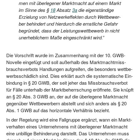
men mit über­le­ge­ner Markt­macht auf einem Markt
im Sin­ne des §
18
Absatz
3a
die eigen­stän­di­ge
Erzie­lung von Netz­werk­ef­fek­ten durch Wett­be­wer­
ber behin­dert und hier­durch die ernst­li­che Gefahr
begrün­det, dass der Leis­tungs­wett­be­werb in nicht
uner­heb­li­chem Maße ein­ge­schränkt wird.
”
Die Vor­schrift wur­de im Zusam­men­hang mit der 10. GWB-
Novel­le ein­ge­fügt und soll außer­halb des Markt­macht­miss­
brauchs­ver­bots Hand­lun­gen auf­grei­fen, die beson­ders wett­be­
werbs­schäd­lich sind. Dies erklärt auch die sys­te­ma­ti­sche Ein­
bin­dung in § 20 GWB, der seit jeher das Miss­brauchs­ver­bot
für Fäl­le unter­halb der Markt­be­herr­schung eröff­ne­te. Sie knüpft
an § 20 Abs. 3 GWB an, der auf die über­le­ge­ne Markt­macht
gegen­über Wett­be­wer­bern abstellt und sich anders als § 20
Abs. 1 GWB auf das hori­zon­ta­le Ver­hält­nis bezieht.
In der Rege­lung wird eine Fall­grup­pe ergänzt, wann ein Markt­
ver­hal­ten eines Unter­neh­mens mit über­le­ge­ner Markt­macht
eine unbil­li­ge Behin­de­rung dar­stellt. Das Unter­neh­men muss