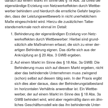
danach auf einem Markt im Sin­ne des § 18 Abs. 3a GWB die
eigen­stän­di­ge Erzie­lung von Netz­werk­ef­fek­ten durch Wett­be­
wer­ber behin­dern und hier­durch die ernst­li­che Gefahr begrün­
den, dass der Leis­tungs­wett­be­werb in nicht uner­heb­li­chem
Maße ein­ge­schränkt wird. Hier­zu die zusätz­li­chen Tat­be­
stands­merk­ma­le noch ein­mal im Detail:
Behin­de­rung der eigen­stän­di­gen Erzie­lung von Netz­
werk­ef­fek­ten durch Wett­be­wer­ber: Hier­bei sind grund­
sätz­lich alle Maß­nah­men erfasst, die sich zu einer der­
ar­ti­gen Behin­de­rung eig­nen. Das dürf­te sich aus der
Anknüp­fung an § 20 Abs. 3 GWB ergeben.
Auf einem Markt im Sin­ne des § 18 Abs. 3a GWB: Die
Behin­de­rung muss sich auf die­sem Markt erge­ben, nicht
aber das behin­dern­de Unter­neh­men muss zwin­gend
(schon) selbst auf die­sem tätig sein. In der Pra­xis ergibt
sich dies aber dar­aus, dass der Behin­de­rungs­tat­be­stand
im hori­zon­ta­len Ver­hält­nis anwend­bar ist. Ein Wett­be­
wer­ber, der auf einem Markt im Sin­ne des § 18 Abs. 3a
GWB behin­dert wird, wird aber regel­mä­ßig dann ein ähn­
li­ches Geschäfts­mo­dell wie das ihn behin­dern­de Unter­