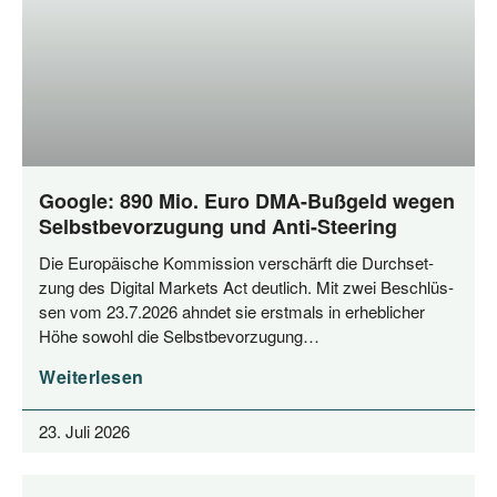
Google: 890 Mio. Euro DMA-Bußgeld wegen
Selbstbevorzugung und Anti-Steering
Die Euro­päi­sche Kom­mis­si­on ver­schärft die Durch­set­
zung des Digi­tal Mar­kets Act deut­lich. Mit zwei Beschlüs­
sen vom 23.7.2026 ahn­det sie erst­mals in erheb­li­cher
Höhe sowohl die Selbstbevorzugung…
Weiterlesen
23. Juli 2026