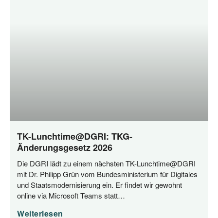
TK-Lunchtime@DGRI: TKG-
Änderungsgesetz 2026
Die DGRI lädt zu einem nächs­ten TK-Lunchtime@DGRI
mit Dr. Phil­ipp Grün vom Bun­des­mi­nis­te­ri­um für Digi­ta­les
und Staats­mo­der­ni­sie­rung ein. Er fin­det wir gewohnt
online via Micro­soft Teams statt…
Weiterlesen