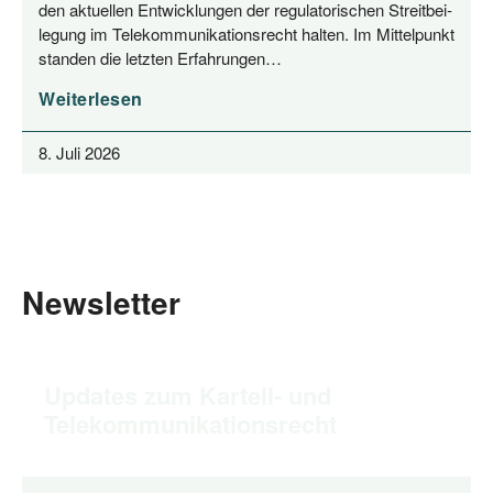
den aktu­el­len Ent­wick­lun­gen der regu­la­to­ri­schen Streit­bei­
le­gung im Tele­kom­mu­ni­ka­ti­ons­recht hal­ten. Im Mit­tel­punkt
stan­den die letz­ten Erfahrungen…
Weiterlesen
8. Juli 2026
Newsletter
Updates zum Kartell- und
Telekommunikationsrecht