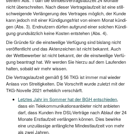
sei­nem Abs. 1 darf die Min­dest­ver­trags­lauf­zeit 24 Mona­te
nicht über­schrei­ten. Nach die­ser Ver­trags­lauf­zeit ist eine still­
schwei­gen­de Ver­län­ge­rung des Ver­tra­ges mög­lich, der Kun­de
kann jedoch mit einer Kün­di­gungs­frist von einem Monat kün­di­
gen (Abs. 3). End­nut­zern dür­fen auf­grund einer sol­chen Kün­di­
gung grund­sätz­lich kei­ne Kos­ten ent­ste­hen (Abs. 4).
Die Grün­de für die einst­wei­li­ge Ver­fü­gung sind bis­lang nicht
ver­öf­fent­licht und das Akten­zei­chen ist nicht bekannt. Auch
der Wett­be­wer­ber ist nicht bekannt, der die einst­wei­li­ge Ver­fü­
gung bean­tragt hat. Wir wer­den Sie hier­zu auf dem Lau­fen­den
hal­ten, sobald wir mehr wissen.
Die Ver­trags­lauf­zeit gemäß § 56 TKG ist immer mal wie­der
Anlass von Strei­tig­kei­ten. Die Vor­schrift wur­de zuletzt mit der
TKG-Novel­le 2021 erheb­lich verschärft.
Letz­tes Jahr im Som­mer hat der BGH ent­schie­den
,
dass ein Tele­kom­mu­ni­ka­ti­ons­an­bie­ter nicht anbie­ten
darf, dass Kun­den ihre DSL-Ver­trä­ge nach Ablauf der 24
Mona­te Erst­lauf­zeit ver­län­gern kön­nen. Dies bewir­ke
eine unzu­läs­si­ge anfäng­li­che Min­dest­lauf­zeit von mehr
als zwei Jahren.