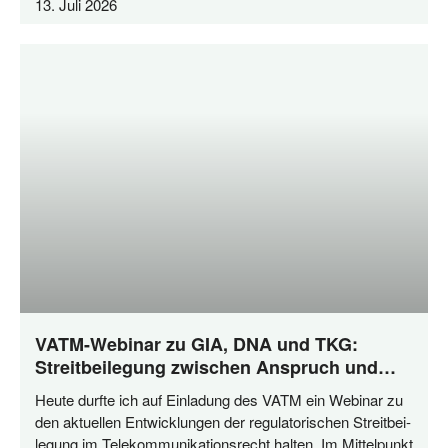
13. Juli 2026
VATM-Webinar zu GIA, DNA und TKG:
Streitbeilegung zwischen Anspruch und
Praxis
Heu­te durf­te ich auf Ein­la­dung des VATM ein Web­i­nar zu
den aktu­el­len Ent­wick­lun­gen der regu­la­to­ri­schen Streit­bei­
le­gung im Tele­kom­mu­ni­ka­ti­ons­recht hal­ten. Im Mit­tel­punkt