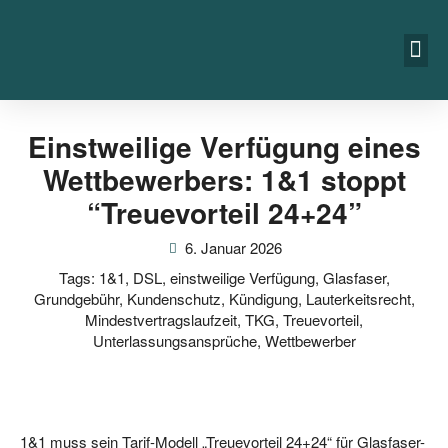
Einstweilige Verfügung eines
Wettbewerbers: 1&1 stoppt
“Treuevorteil 24+24”
6. Januar 2026
Tags:
1&1
,
DSL
,
einstweilige Verfügung
,
Glasfaser
,
Grundgebühr
,
Kundenschutz
,
Kündigung
,
Lauterkeitsrecht
,
Mindestvertragslaufzeit
,
TKG
,
Treuevorteil
,
Unterlassungsansprüche
,
Wettbewerber
1&1 muss sein Tarif-Modell „Treue­vor­teil 24+24“ für Glas­fa­ser-