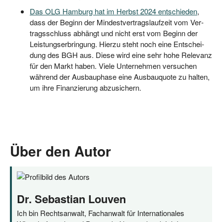
Das OLG Ham­burg hat im Herbst 2024 ent­schie­den
,
dass der Beginn der Min­dest­ver­trags­lauf­zeit vom Ver­
trags­schluss abhängt und nicht erst vom Beginn der
Leis­tungs­er­brin­gung. Hier­zu steht noch eine Ent­schei­
dung des BGH aus. Die­se wird eine sehr hohe Rele­vanz
für den Markt haben. Vie­le Unter­neh­men ver­su­chen
wäh­rend der Aus­bau­pha­se eine Aus­bau­quo­te zu hal­ten,
um ihre Finan­zie­rung abzusichern.
Über den Autor
Dr. Sebastian Louven
Ich bin Rechtsanwalt, Fachanwalt für Internationales