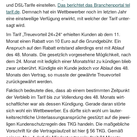
und DSL-Tari­fe ein­stel­len.
Das berich­tet das Bran­chen­por­tal tel​
ta​rif​.de
. Dem­nach hat ein Wett­be­wer­ber noch im letz­ten Jahr
eine einst­wei­li­ge Ver­fü­gung erwirkt, mit wel­cher der Tarif unter­
sagt wird.
Im Tarif „Treue­vor­teil 24+24“ erhiel­ten Kun­den ab dem 11.
Monat einen Rabatt von 10 Euro auf die Grund­ge­bühr. Ein
Anspruch auf den Rabatt ent­stand aller­dings erst mit Ablauf
des 48. Monats. Die gesetz­lich vor­ge­se­he­ne Mög­lich­keit, nach
dem 24. Monat mit ledig­lich einer Monats­frist zu kün­di­gen blieb
zwar unbe­rührt. Kün­dig­te ein Kun­de jedoch vor Ablauf des 48.
Monats den Ver­trag, so muss­te der gewähr­te Treue­vor­teil
zurück­ge­währt werden.
Fak­tisch bedeu­te­te dies, dass ab einem bestimm­ten Zeit­punkt
der Ver­bleib im Tarif bis zur Voll­endung des 48. Monats wirt­
schaft­li­cher war als des­sen Kün­di­gung. Gera­de dar­an stör­te
sich wohl ein Wett­be­wer­ber. Es dürf­te sich wohl um lau­ter­
keits­recht­li­che Unter­las­sungs­an­sprü­che gestützt auf die jewei­
li­gen Kun­den­schutz­re­geln des TKG han­deln. Die maß­geb­li­che
Vor­schrift für die Ver­trags­lauf­zeit ist hier § 56 TKG. Gemäß