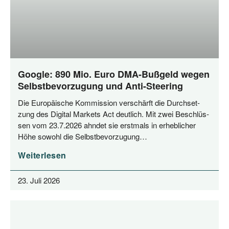
Google: 890 Mio. Euro DMA-Bußgeld wegen
Selbstbevorzugung und Anti-Steering
Die Euro­päi­sche Kom­mis­si­on ver­schärft die Durch­set­
zung des Digi­tal Mar­kets Act deut­lich. Mit zwei Beschlüs­
sen vom 23.7.2026 ahn­det sie erst­mals in erheb­li­cher
Höhe sowohl die Selbstbevorzugung…
Weiterlesen
23. Juli 2026