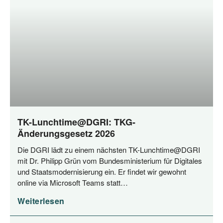
TK-Lunchtime@DGRI: TKG-
Änderungsgesetz 2026
Die DGRI lädt zu einem nächs­ten TK-Lunchtime@DGRI
mit Dr. Phil­ipp Grün vom Bun­des­mi­nis­te­ri­um für Digi­ta­les
und Staats­mo­der­ni­sie­rung ein. Er fin­det wir gewohnt
online via Micro­soft Teams statt…
Weiterlesen