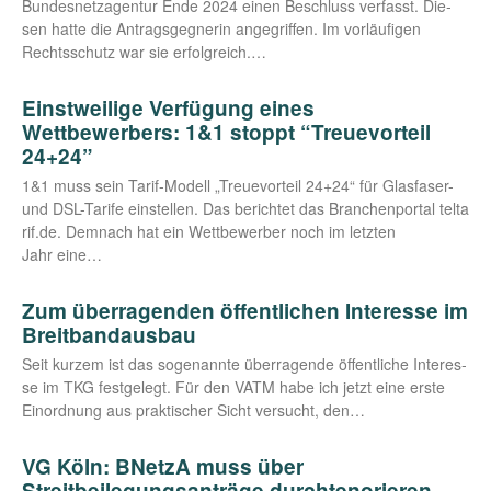
Bun­des­netz­agen­tur Ende 2024 einen Beschluss ver­fasst. Die­
sen hat­te die Antrags­geg­ne­rin ange­grif­fen. Im vor­läu­fi­gen
Rechts­schutz war sie erfolgreich.…
Einstweilige Verfügung eines
Wettbewerbers: 1&1 stoppt “Treuevorteil
24+24”
1&1 muss sein Tarif-Modell „Treue­vor­teil 24+24“ für Glas­­fa­­ser-
und DSL-Tari­­fe ein­stel­len. Das berich­tet das Bran­chen­por­tal tel​ta​
rif​.de. Dem­nach hat ein Wett­be­wer­ber noch im letz­ten
Jahr eine…
Zum überragenden öffentlichen Interesse im
Breitbandausbau
Seit kur­zem ist das soge­nann­te über­ra­gen­de öffent­li­che Inter­es­
se im TKG fest­ge­legt. Für den VATM habe ich jetzt eine ers­te
Ein­ord­nung aus prak­ti­scher Sicht ver­sucht, den…
VG Köln: BNetzA muss über
Streitbeilegungsanträge durchtenorieren