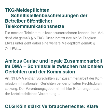
TKG-Meldepflichten
— Schnittstellenbeschreibungen der
Betreiber öffentlicher
Telekommunikationsnetze
Die meis­ten Tele­kom­mu­ni­ka­ti­ons­un­ter­neh­men ken­nen ihre Mel­
de­pflicht gemäß § 5 TKG. Die­se betrifft ihre blo­ße Tätig­keit.
Etwas unter geht dabei eine wei­te­re Mel­de­pflicht gemäß §
74 TKG.…
Amicus Curiae und loyale Zusammenarbeit
im DMA – Schnittstelle zwischen nationalen
Gerichten und der Kommission
Art. 39 DMA ent­hält Vor­schrif­ten zur Zusam­men­ar­beit der Kom­
mis­si­on mit natio­na­len Gerich­ten bei der pri­va­ten Rechts­durch­
set­zung. Der Ver­ord­nungs­ge­ber nimmt hier Erfah­run­gen aus
der kar­tell­recht­li­chen Verordnung…
OLG Köln stärkt Verbraucherrechte: Klare