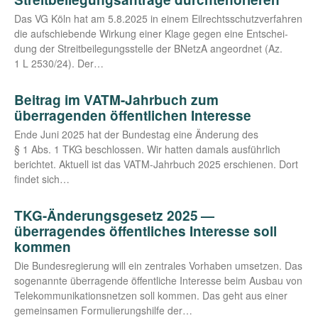
Das VG Köln hat am 5.8.2025 in einem Eil­rechts­schutz­ver­fah­ren
die auf­schie­ben­de Wir­kung einer Kla­ge gegen eine Ent­schei­
dung der Streit­bei­le­gungs­stel­le der BNetzA ange­ord­net (Az.
1 L 2530/24). Der…
Beitrag im VATM-Jahrbuch zum
überragenden öffentlichen Interesse
Ende Juni 2025 hat der Bun­des­tag eine Ände­rung des
§ 1 Abs. 1 TKG beschlos­sen. Wir hat­ten damals aus­führ­lich
berich­tet. Aktu­ell ist das VATM-Jahr­­buch 2025 erschie­nen. Dort
fin­det sich…
TKG-Änderungsgesetz 2025 —
überragendes öffentliches Interesse soll
kommen
Die Bun­des­re­gie­rung will ein zen­tra­les Vor­ha­ben umset­zen. Das
soge­nann­te über­ra­gen­de öffent­li­che Inter­es­se beim Aus­bau von
Tele­kom­mu­ni­ka­ti­ons­net­zen soll kom­men. Das geht aus einer
gemein­sa­men For­mu­lie­rungs­hil­fe der…