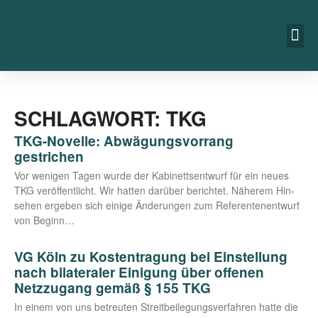
SCHLAGWORT: TKG
TKG-Novelle: Abwägungsvorrang
gestrichen
Vor weni­gen Tagen wur­de der Kabi­netts­ent­wurf für ein neu­es
TKG ver­öf­fent­licht. Wir hat­ten dar­über berich­tet. Nähe­rem Hin­
se­hen erge­ben sich eini­ge Ände­run­gen zum Refe­ren­ten­ent­wurf
von Beginn…
VG Köln zu Kostentragung bei Einstellung
nach bilateraler Einigung über offenen
Netzzugang gemäß § 155 TKG
In einem von uns betreu­ten Streit­bei­le­gungs­ver­fah­ren hat­te die