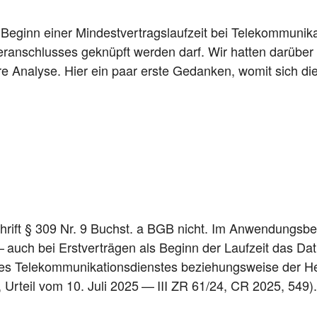
Beginn einer Min­dest­ver­trags­lauf­zeit bei Tele­kom­mu­ni­ka­
er­an­schlus­ses geknüpft wer­den darf. Wir hat­ten dar­über ku
e­re Ana­ly­se. Hier ein paar ers­te Gedan­ken, womit sich die
r­schrift § 309 Nr. 9 Buchst. a BGB nicht. Im Anwen­dungs­b
auch bei Erst­ver­trä­gen als Beginn der Lauf­zeit das D
es Tele­kom­mu­ni­ka­ti­ons­diens­tes bezie­hungs­wei­se der He
, Urteil vom 10. Juli 2025 — III ZR 61/24, CR 2025, 549).