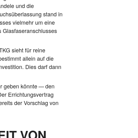
n­de­le und die
uchs­über­las­sung stand in
us­ses viel­mehr um eine
 Glas­fa­ser­an­schlus­ses
TKG sieht für rei­ne
d bestimmt allein auf die
s­ti­ti­on. Dies darf dann
der geben könn­te — den
 Der Errich­tungs­ver­trag
ereits der Vor­schlag von
EIT VON