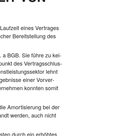
Lauf­zeit eines Ver­tra­ges
cher Bereit­stel­lung des
. a BGB. Sie füh­re zu kei­
­punkt des Ver­trags­schlus­
t­leis­tungs­sek­tor lehnt
eb­nis­se einer Vor­ver­
er­neh­men konn­ten somit
e Amor­ti­sie­rung bei der
wandt wer­den, auch nicht
os­ten durch ein erhöh­tes