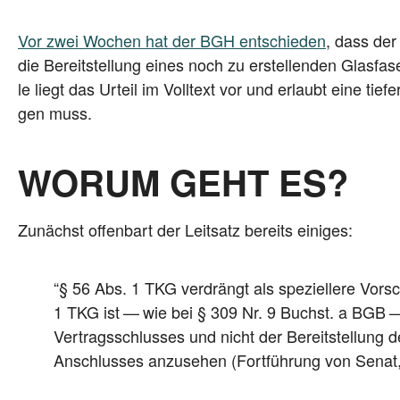
Vor zwei Wochen hat der BGH ent­schie­den
, dass der 
die Bereit­stel­lung eines noch zu erstel­len­den Glas­fa­s
le liegt das Urteil im Voll­text vor und erlaubt eine tie­f
gen muss.
WORUM GEHT ES?
Zunächst offen­bart der Leit­satz bereits einiges:
“§ 56 Abs. 1 TKG ver­drängt als spe­zi­el­le­re Vo
1 TKG ist — wie bei § 309 Nr. 9 Buchst. a BGB — 
Ver­trags­schlus­ses und nicht der Bereit­stel­lung d
Anschlus­ses anzu­se­hen (Fort­füh­rung von Senat