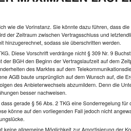
lich wie die Vor­in­stanz. Sie könn­te dazu füh­ren, dass die 
 der Zeit­raum zwi­schen Ver­trags­schluss und letzt­end­li­
eit hin­zu­ge­rech­net, sodass sie über­schrit­ten werden.
KG. Die­se Vor­schrift ver­drän­ge nicht § 309 Nr. 9 Buchst
eht der BGH den Beginn der Ver­trags­lauf­zeit auf dem Zeit
r­hei­ten des Mark­tes auf dem Tele­kom­mu­ni­ka­ti­ons­diens
­fe­ne AGB bau­te ursprüng­lich auf dem Wunsch auf, die Erg
ol­gen des Anbie­ter­wech­sels abzu­mil­dern. Denn die Unt
e­mü­hun­gen bes­ser nachweisen.
dass gera­de § 56 Abs. 2 TKG eine Son­der­re­ge­lung für di
Die­se kön­ne auf den vor­lie­gen­den Fall jedoch nicht ange­
lungslücke.
kei­ne all­ge­mei­ne Mög­lich­keit zur Amor­ti­sie­rung der K