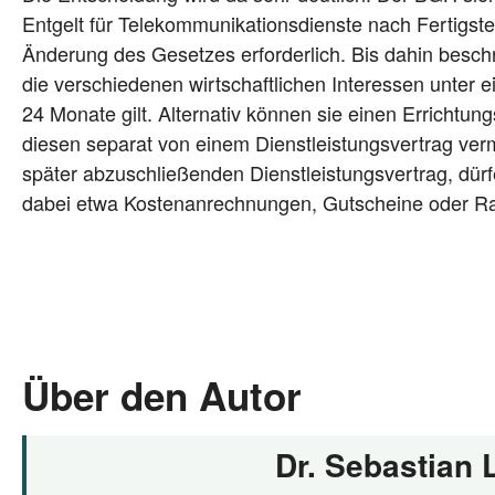
Ent­gelt für Tele­kom­mu­ni­ka­ti­ons­diens­te nach Fer­ti
Ände­rung des Geset­zes erfor­der­lich. Bis dahin beschr
die ver­schie­de­nen wirt­schaft­li­chen Inter­es­sen unter 
24 Mona­te gilt. Alter­na­tiv kön­nen sie einen Errich­tun
die­sen sepa­rat von einem Dienst­leis­tungs­ver­trag ver­
spä­ter abzu­schlie­ßen­den Dienst­leis­tungs­ver­trag, dür
dabei etwa Kos­ten­an­rech­nun­gen, Gut­schei­ne oder R
Über den Autor
Dr. Sebastian