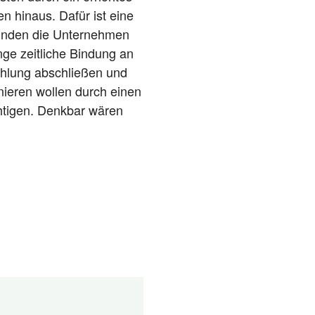
en hin­aus. Dafür ist eine
bin­den die Unter­neh­men
­ge zeit­li­che Bin­dung an
zah­lung abschlie­ßen und
­nie­ren wol­len durch einen
ch­ti­gen. Denk­bar wären