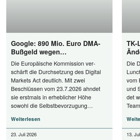
Google: 890 Mio. Euro DMA-
TK-
Bußgeld wegen
Änd
Selbstbevorzugung und Anti-
Die Euro­päi­sche Kom­mis­si­on ver­
Die D
Steering
schärft die Durch­set­zung des Digi­tal
Lunch
Mar­kets Act deut­lich. Mit zwei
vom Bu
Beschlüs­sen vom 23.7.2026 ahn­det
und St
sie erst­mals in erheb­li­cher Höhe
det w
sowohl die Selbstbevorzugung…
Team
Weiterlesen
Weite
23. Juli 2026
13. Ju