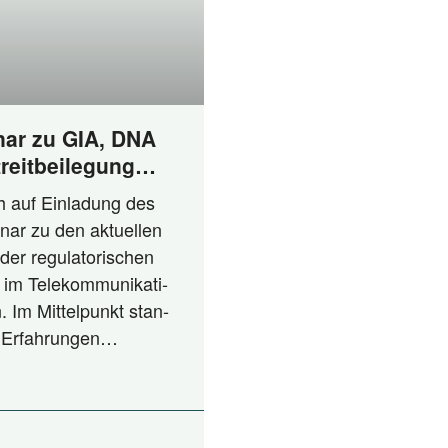
ar zu GIA, DNA
reitbeilegung
nspruch und
ch auf Ein­la­dung des
nar zu den aktu­el­len
der regu­la­to­ri­schen
 im Tele­kom­mu­ni­ka­ti­
. Im Mit­tel­punkt stan­
en Erfahrungen…