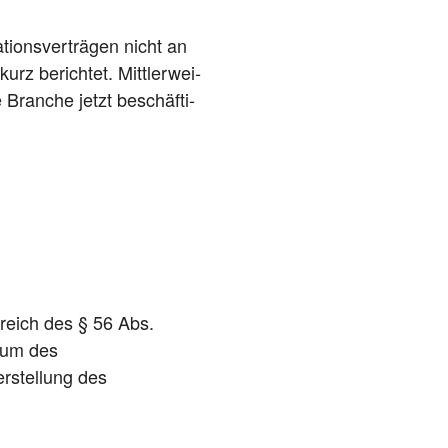
ti­ons­ver­trä­gen nicht an
rz berich­tet. Mitt­ler­wei­
 Bran­che jetzt beschäf­ti­
e­reich des § 56 Abs.
atum des
r­stel­lung des