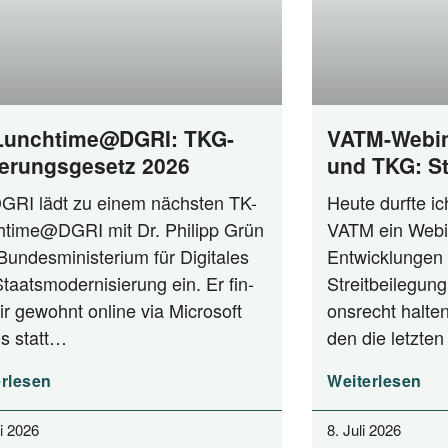
Lunchtime@DGRI: TKG-
VATM-Webin
erungsgesetz 2026
und TKG: St
zwischen A
GRI lädt zu einem nächs­ten TK-
Heu­te durf­te i
Praxis
time@DGRI mit Dr. Phil­ipp Grün
VATM ein Web­i­
n­des­mi­nis­te­ri­um für Digi­ta­les
Ent­wick­lun­gen 
aats­mo­der­ni­sie­rung ein. Er fin­
Streit­bei­le­gung
ir gewohnt online via Micro­soft
ons­recht hal­ten
s statt…
den die letz­t
rlesen
Weiterlesen
li 2026
8. Juli 2026