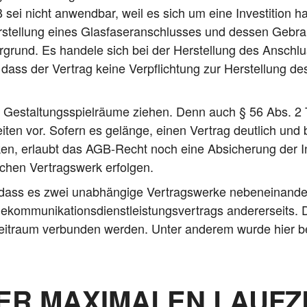
 sei nicht anwend­bar, weil es sich um eine Inves­ti­ti­on ha
­stel­lung eines Glas­fa­ser­an­schlus­ses und des­sen Gebra
­grund. Es han­de­le sich bei der Her­stel­lung des Anschl
 dass der Ver­trag kei­ne Ver­pflich­tung zur Her­stel­lung des
 Gestal­tungs­spiel­räu­me zie­hen. Denn auch § 56 Abs. 2 
f­zei­ten vor. Sofern es gelän­ge, einen Ver­trag deut­lich un
en, erlaubt das AGB-Recht noch eine Absi­che­rung der Inve
­chen Ver­trags­werk erfolgen.
ass es zwei unab­hän­gi­ge Ver­trags­wer­ke neben­ein­an­
­kom­mu­ni­ka­ti­ons­dienst­leis­tungs­ver­trags ande­rer­seits.
Zeit­raum ver­bun­den wer­den. Unter ande­rem wur­de hier b
R MAXIMALEN LAUFZ