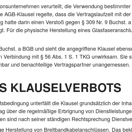
ti­ons­un­ter­neh­men ver­ur­teilt, die Ver­wen­dung bestimm­te
de AGB-Klau­sel regel­te, dass die Ver­trags­lauf­zeit mit der
hat­te dar­in einen Ver­stoß gegen § 309 Nr. 9 Buchst. a
. Für die phy­si­sche Her­stel­lung eines Glas­fa­ser­an­schl
uchst. a BGB und sieht die ange­grif­fe­ne Klau­sel eben­s
in Ver­bin­dung mit § 56 Abs. 1 S. 1 TKG unwirk­sam. Sie s
­bar und benach­tei­li­ge Ver­trags­part­ner unangemessen.
S KLAUSELVERBOTS
e­din­gung unter­fällt die Klau­sel grund­sätz­lich der Inhalt
 über die regel­mä­ßi­ge Erbrig­nung von Dienst­leis­tun­g
tun­gen sind nach sei­ner stän­di­gen Recht­spre­chung Dienstv
e Her­stel­lung von Breit­band­ka­bel­an­schlüs­sen. Das bek