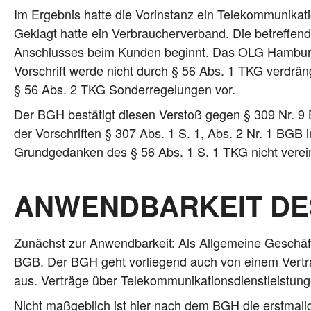
Im Ergeb­nis hat­te die Vor­in­stanz ein Tele­kom­mu­ni­ka­
Geklagt hat­te ein Ver­brau­cher­ver­band. Die betref­fen­
Anschlus­ses beim Kun­den beginnt. Das OLG Ham­burg 
Vor­schrift wer­de nicht durch § 56 Abs. 1 TKG ver­drängt
§ 56 Abs. 2 TKG Son­der­re­ge­lun­gen vor.
Der BGH bestä­tigt die­sen Ver­stoß gegen § 309 Nr. 9 B
der Vor­schrif­ten § 307 Abs. 1 S. 1, Abs. 2 Nr. 1 BGB 
Grund­ge­dan­ken des § 56 Abs. 1 S. 1 TKG nicht ver­ein
ANWENDBARKEIT DE
Zunächst zur Anwend­bar­keit: Als All­ge­mei­ne Geschäfts­b
BGB. Der BGH geht vor­lie­gend auch von einem Ver­trag
aus. Ver­trä­ge über Tele­kom­mu­ni­ka­ti­ons­dienst­leis­
Nicht maß­geb­lich ist hier nach dem BGH die erst­ma­li­g