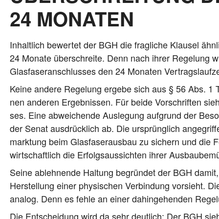
24 MONATEN
Inhalt­lich bewer­tet der BGH die frag­li­che Klau­sel ähn­
24 Mona­te über­schrei­te. Denn nach ihrer Rege­lung wird
Glas­fa­ser­an­schlus­ses den 24 Mona­ten Ver­trags­lauf­z
Kei­ne ande­re Rege­lung erge­be sich aus § 56 Abs. 1 T
nen ande­ren Ergeb­nis­sen. Für bei­de Vor­schrif­ten si
ses. Eine abwei­chen­de Aus­le­gung auf­grund der Beson­de
der Senat aus­drück­lich ab. Die ursprüng­lich ange­grif
mark­tung beim Glas­fa­ser­aus­bau zu sichern und die F
wirt­schaft­lich die Erfolgs­aus­sich­ten ihrer Aus­bau­b
Sei­ne ableh­nen­de Hal­tung begrün­det der BGH damit, 
Her­stel­lung einer phy­si­schen Ver­bin­dung vor­sieht. 
ana­log. Denn es feh­le an einer dahin­ge­hen­den Rege
Die Ent­schei­dung wird da sehr deut­lich: Der BGH sieht 