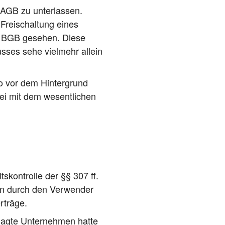
r AGB zu unter­las­sen.
 Frei­schal­tung eines
 BGB gese­hen. Die­se
us­ses sehe viel­mehr allein
o vor dem Hin­ter­grund
ei mit dem wesent­li­chen
s­kon­trol­le der §§ 307 ff.
en durch den Ver­wen­der
erträge.
lag­te Unter­neh­men hat­te