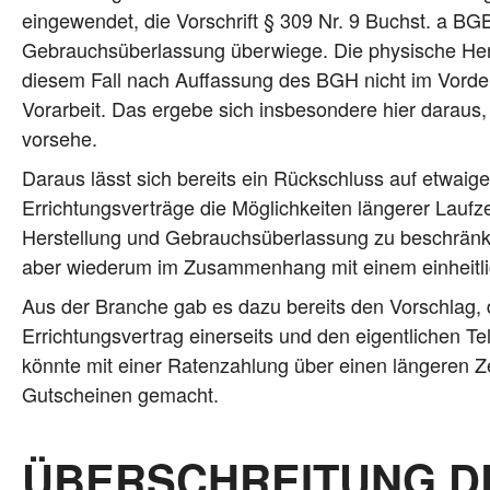
ein­ge­wen­det, die Vor­schrift § 309 Nr. 9 Buchst. a BGB
Gebrauchs­über­las­sung über­wie­ge. Die phy­si­sche Her
die­sem Fall nach Auf­fas­sung des BGH nicht im Vor­der
Vor­ar­beit. Das erge­be sich ins­be­son­de­re hier dar­aus,
vorsehe.
Dar­aus lässt sich bereits ein Rück­schluss auf etwa­ige
Errich­tungs­ver­trä­ge die Mög­lich­kei­ten län­ge­rer Lau
Her­stel­lung und Gebrauchs­über­las­sung zu beschrän­k
aber wie­der­um im Zusam­men­hang mit einem ein­heit­li
Aus der Bran­che gab es dazu bereits den Vor­schlag, d
Errich­tungs­ver­trag einer­seits und den eigent­li­chen Tele
könn­te mit einer Raten­zah­lung über einen län­ge­ren 
Gut­schei­nen gemacht.
ÜBERSCHREITUNG DE