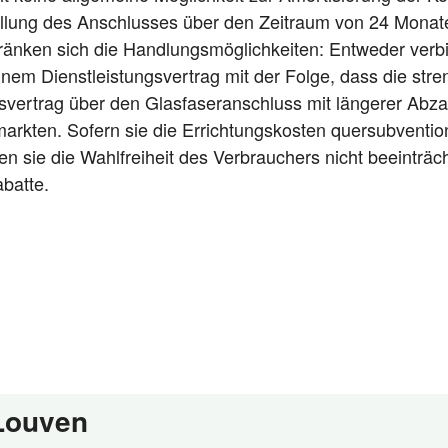
g­stel­lung des Anschlus­ses über den Zeit­raum von 24 Mona­t
än­ken sich die Hand­lungs­mög­lich­kei­ten: Ent­we­der ver­
einem Dienst­leis­tungs­ver­trag mit der Fol­ge, dass die stren
gs­ver­trag über den Glas­fa­ser­an­schluss mit län­ge­rer Ab
mark­ten. Sofern sie die Errich­tungs­kos­ten quer­sub­ven­tio
­fen sie die Wahl­frei­heit des Ver­brau­chers nicht beein­trä
abatte.
 Louven