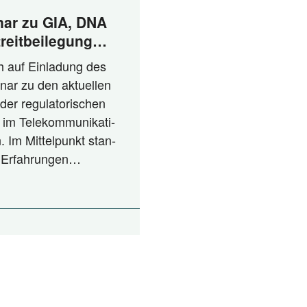
ar zu GIA, DNA
reitbeilegung
nspruch und
ch auf Ein­la­dung des
nar zu den aktu­el­len
der regu­la­to­ri­schen
 im Tele­kom­mu­ni­ka­ti­
. Im Mit­tel­punkt stan­
en Erfahrungen…