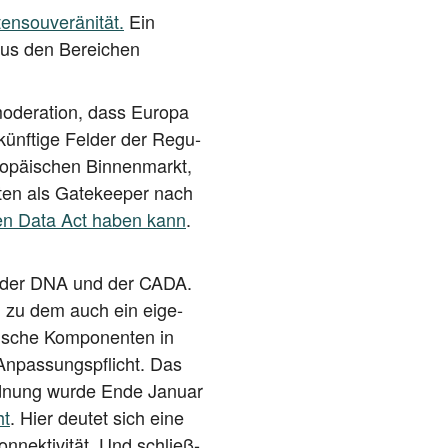
­sou­ve­rä­ni­tät.
Ein
h aus den Berei­chen
­de­ra­ti­on, dass Euro­pa
künf­ti­ge Fel­der der Regu­
o­päi­schen Bin­nen­markt,
­ten als Gate­kee­per nach
f den Data Act haben kann
.
A, der DNA und der CADA.
ren, zu dem auch ein eige­
ti­sche Kom­po­nen­ten in
 Anpas­sungs­pflicht. Das
­ord­nung wur­de Ende Janu­ar
ht
. Hier deu­tet sich eine
nek­ti­vi­tät. Und schließ­