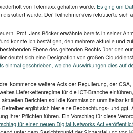
 wie­der­holt von Tele­ma­xx gehal­ten wur­de.
Es ging um Daten
 dis­ku­tiert wur­de. Der Teil­neh­mer­kreis rekru­tier­te sic
steu­ern. Prof. Jens Böcker erwähn­te bereits in sei­ner Anmo
fund konn­te ich bestä­ti­gen, den meh­re­re aktu­el­le und zu
der bestehen­den Ebe­ne des gel­ten­den Rechts über den eur
er deu­tet sich eine Desi­gna­ti­on von gro­ßen Cloud­diens
eits ein­mal geschrie­ben, wel­che Aus­wir­kun­gen dies au
drei kom­men­de wei­te­re Acts der Regu­lie­rung, der CS
a­wei­tes Lie­fer­ket­ten­re­gime für die ICT-Bran­che ein­füh­
tu­el­len Berich­ten soll die Kom­mis­si­on unmit­tel­bar kri­
­ne Betrei­ber ergibt sich hier eine Beob­ach­tungs- und ggf.
­fung ihrer Pflich­ten füh­ren. Ein Vor­schlag für die­se Ver
chlag für einen neu­en Digi­tal Net­works Act ver­öf­fent­lic
e­gend unter dem Gesichts­punkt der Sicher­stel­lung von Kon­