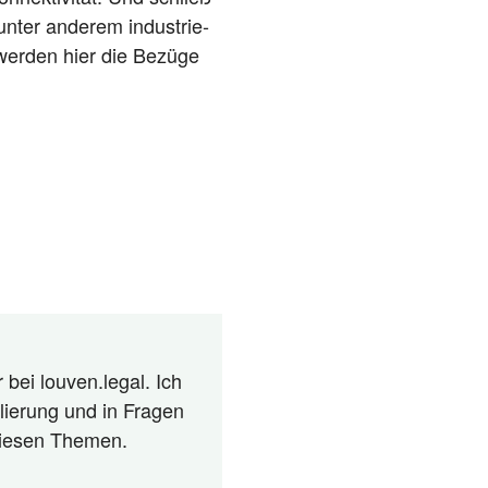
unter ande­rem indus­trie­
d wer­den hier die Bezü­ge
 bei louven.legal. Ich
lierung und in Fragen
 diesen Themen.