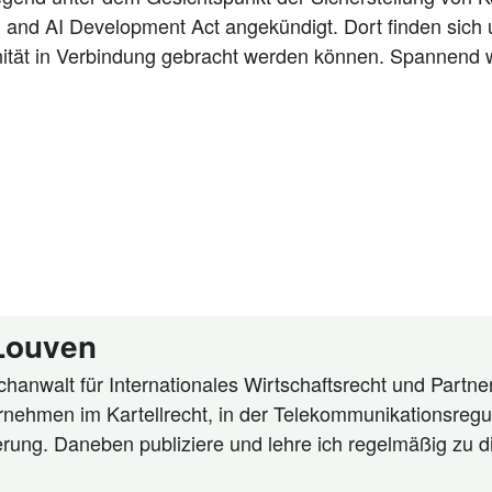
and AI Deve­lo­p­ment Act ange­kün­digt. Dort fin­den sich 
e­rä­ni­tät in Ver­bin­dung gebracht wer­den kön­nen. Span­nen
 Louven
hanwalt für Internationales Wirtschaftsrecht und Partner
rnehmen im Kartellrecht, in der Telekommunikationsregu
ierung. Daneben publiziere und lehre ich regelmäßig zu