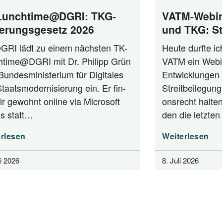
Lunchtime@DGRI: TKG-
VATM-Webin
erungsgesetz 2026
und TKG: St
zwischen A
GRI lädt zu einem nächs­ten TK-
Heu­te durf­te i
Praxis
time@DGRI mit Dr. Phil­ipp Grün
VATM ein Web­i­
n­des­mi­nis­te­ri­um für Digi­ta­les
Ent­wick­lun­gen 
aats­mo­der­ni­sie­rung ein. Er fin­
Streit­bei­le­gung
ir gewohnt online via Micro­soft
ons­recht hal­ten
s statt…
den die letz­t
rlesen
Weiterlesen
li 2026
8. Juli 2026