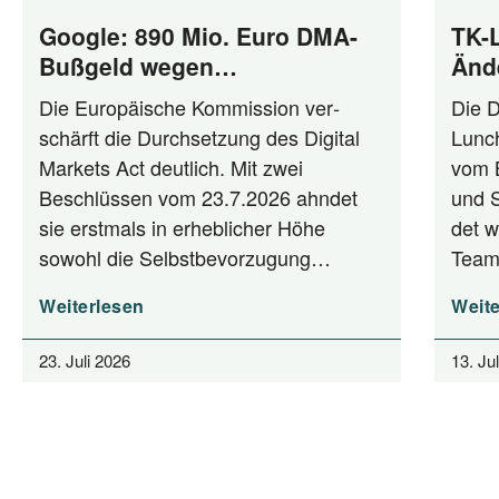
Google: 890 Mio. Euro DMA-
TK-
Bußgeld wegen
Änd
Selbstbevorzugung und Anti-
Die Euro­päi­sche Kom­mis­si­on ver­
Die D
Steering
schärft die Durch­set­zung des Digi­tal
Lunch
Mar­kets Act deut­lich. Mit zwei
vom Bu
Beschlüs­sen vom 23.7.2026 ahn­det
und St
sie erst­mals in erheb­li­cher Höhe
det w
sowohl die Selbstbevorzugung…
Team
Weiterlesen
Weite
23. Juli 2026
13. Ju