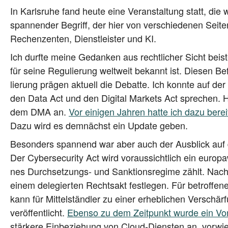
In Karls­ru­he fand heu­te eine Ver­an­stal­tung statt, die
span­nen­der Begriff, der hier von ver­schie­de­nen Sei­ten
Rechen­zen­ten, Dienst­leis­ter und KI.
Ich durf­te mei­ne Gedan­ken aus recht­li­cher Sicht bei­
für sei­ne Regu­lie­rung welt­weit bekannt ist. Die­sen Be
lie­rung prä­gen aktu­ell die Debat­te. Ich konn­te auf 
den Data Act und den Digi­tal Mar­kets Act spre­chen. Hi
dem DMA an.
Vor eini­gen Jah­ren hat­te ich dazu ber
Dazu wird es dem­nächst ein Update geben.
Beson­ders span­nend war aber auch der Aus­blick auf 
Der Cyber­se­cu­ri­ty Act wird vor­aus­sicht­lich ein euro­p
nes Durch­set­zungs- und Sank­ti­ons­re­gime zählt. Nach ak
einem dele­gier­ten Rechts­akt fest­le­gen. Für betrof­fe
kann für Mit­tel­ständ­ler zu einer erheb­li­chen Ver­schär
ver­öf­fent­licht.
Eben­so zu dem Zeit­punkt wur­de ein Vor­s
stär­ke­re Ein­be­zie­hung von Cloud-Diens­ten an, vor­wi