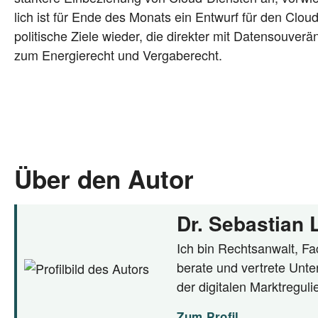
lich ist für Ende des Monats ein Ent­wurf für den Cloud 
po­li­ti­sche Zie­le wie­der, die direk­ter mit Daten­sou­v
zum Ener­gie­recht und Vergaberecht.
Über den Autor
Dr. Sebastian
Ich bin Rechtsanwalt, Fac
berate und vertrete Unte
der digitalen Marktregul
Zum Profil