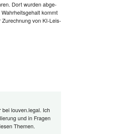
h­ren. Dort wur­den abge­
n Wahr­heits­ge­halt kommt
er Zurech­nung von KI-Leis­
 bei louven.legal. Ich
lierung und in Fragen
 diesen Themen.