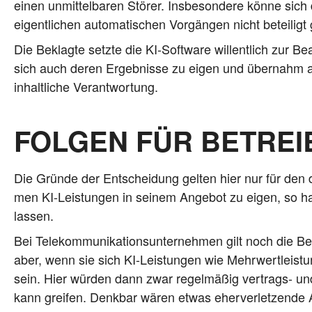
einen unmit­tel­ba­ren Stö­rer. Ins­be­son­de­re kön­ne si
eigent­li­chen auto­ma­ti­schen Vor­gän­gen nicht betei­li
Die Beklag­te setz­te die KI-Soft­ware wil­lent­lich zur B
sich auch deren Ergeb­nis­se zu eigen und über­nahm au
inhalt­li­che Verantwortung.
FOLGEN FÜR BETREI
Die Grün­de der Ent­schei­dung gel­ten hier nur für den d
men KI-Leis­tun­gen in sei­nem Ange­bot zu eigen, so haf
lassen.
Bei Tele­kom­mu­ni­ka­ti­ons­un­ter­neh­men gilt noch die B
aber, wenn sie sich KI-Leis­tun­gen wie Mehr­wert­leis
sein. Hier wür­den dann zwar regel­mä­ßig ver­trags- und 
kann grei­fen. Denk­bar wären etwas eher­ver­let­zen­de