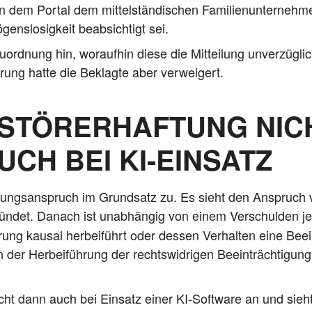
dem Por­tal dem mit­tel­stän­di­schen Fami­li­en­un­ter­neh­m
s­lo­sig­keit beab­sich­tigt sei.
Zuord­nung hin, wor­auf­hin die­se die Mit­tei­lung unver­züg­l
lä­rung hat­te die Beklag­te aber verweigert.
 STÖRERHAFTUNG NICH
CH BEI KI-EINSATZ
­sungs­an­spruch im Grund­satz zu. Es sieht den Anspruch
rün­det. Danach ist unab­hän­gig von einem Ver­schul­den j
­rung kau­sal her­bei­führt oder des­sen Ver­hal­ten eine Beei
der Her­bei­füh­rung der rechts­wid­ri­gen Beein­träch­ti­gung
cht dann auch bei Ein­satz einer KI-Soft­ware an und sieht i