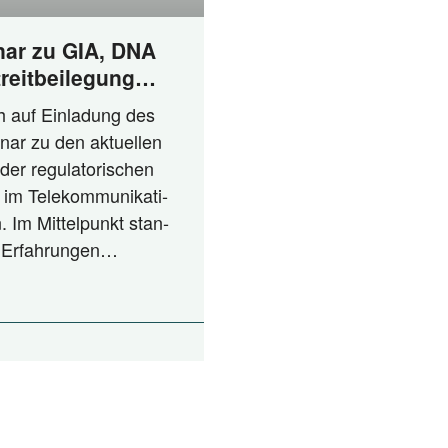
ar zu GIA, DNA
reitbeilegung
nspruch und
ch auf Ein­la­dung des
nar zu den aktu­el­len
der regu­la­to­ri­schen
 im Tele­kom­mu­ni­ka­ti­
. Im Mit­tel­punkt stan­
en Erfahrungen…