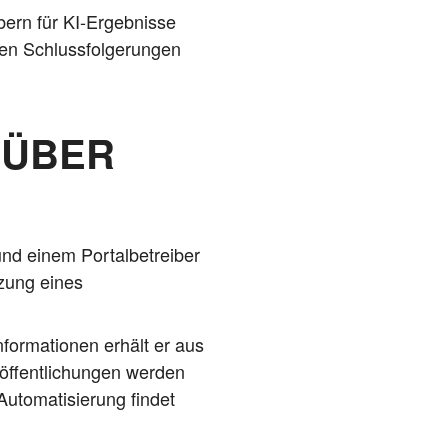
bern für KI-Ergeb­nis­se
en Schluss­fol­ge­run­gen
 ÜBER
und einem Por­tal­be­trei­ber
t­zung eines
Infor­ma­tio­nen erhält er aus
­öf­fent­li­chun­gen wer­den
to­ma­ti­sie­rung fin­det