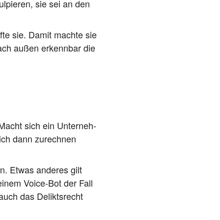
ul­pie­ren, sie sei an den
f­te sie. Damit mach­te sie
nach außen erkenn­bar die
. Macht sich ein Unter­neh­
 sich dann zurech­nen
ren. Etwas ande­res gilt
 einem Voice-Bot der Fall
 auch das Delikts­recht