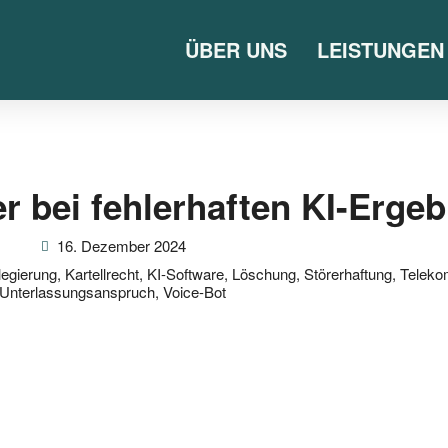
ÜBER UNS
LEISTUNGEN
er bei fehlerhaften KI-Erge
16. Dezember 2024
legierung
,
Kartellrecht
,
KI-Software
,
Löschung
,
Störerhaftung
,
Teleko
Unterlassungsanspruch
,
Voice-Bot