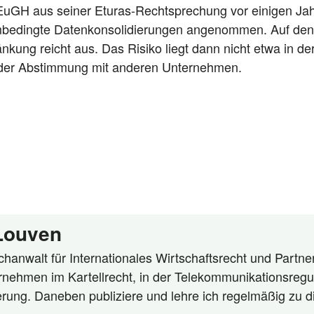
s EuGH aus sei­ner Etu­ras-Recht­spre­chung vor eini­gen Ja
­be­ding­te Daten­kon­so­li­die­run­gen ange­nom­men. Auf de
rän­kung reicht aus. Das Risi­ko liegt dann nicht etwa in d
n der Abstim­mung mit ande­ren Unternehmen.
 Louven
hanwalt für Internationales Wirtschaftsrecht und Partner
rnehmen im Kartellrecht, in der Telekommunikationsregu
ierung. Daneben publiziere und lehre ich regelmäßig zu