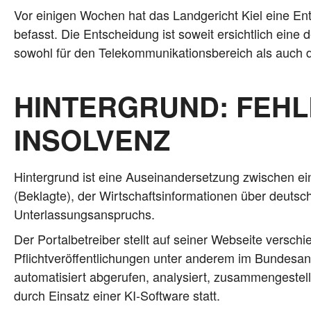
Vor eini­gen Wochen hat das Land­ge­richt Kiel eine Ent­
befasst. Die Ent­schei­dung ist soweit ersicht­lich eine d
sowohl für den Tele­kom­mu­ni­ka­ti­ons­be­reich als auch 
HINTERGRUND: FEHL
INSOLVENZ
Hin­ter­grund ist eine Aus­ein­an­der­set­zung zwi­schen ein
(Beklag­te), der Wirt­schafts­in­for­ma­tio­nen über deut­s
Unterlassungsanspruchs.
Der Por­tal­be­trei­ber stellt auf sei­ner Web­sei­te ver­sch
Pflicht­ver­öf­fent­li­chun­gen unter ande­rem im Bun­des­an­z
auto­ma­ti­siert abge­ru­fen, ana­ly­siert, zusam­men­ge­ste
durch Ein­satz einer KI-Soft­ware statt.