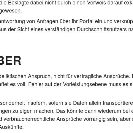
ch die Beklag­te dabei nicht durch einen Ver­weis dar­auf exk
gt gewesen.
eant­wor­tung von Anfra­gen über ihr Por­tal ein und ver­knüp
s der Sicht eines ver­stän­di­gen Durch­schnitts­nut­zers 
BER
elikt­i­schen Anspruch, nicht für ver­trag­li­che Ansprü­che
­tet es voll. Feh­ler auf der Vor­leis­tungs­ebe­ne muss es
eson­der­heit inso­fern, sofern sie Daten allein trans­por­tie­
­tun­gen zu eigen machen. Das könn­te dann wie­der­um bei
ver­brau­cher­recht­li­che Ansprü­che vor­ran­gig sein, aber
 Auskünfte.