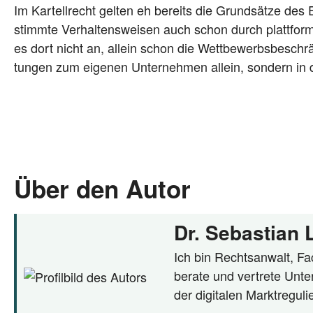
Im Kar­tell­recht gel­ten eh bereits die Grund­sät­ze de
stimm­te Ver­hal­tens­wei­sen auch schon durch platt­form
es dort nicht an, allein schon die Wett­be­werbs­be­sch
tun­gen zum eige­nen Unter­neh­men allein, son­dern i
Über den Autor
Dr. Sebastian
Ich bin Rechtsanwalt, Fac
berate und vertrete Unte
der digitalen Marktregul