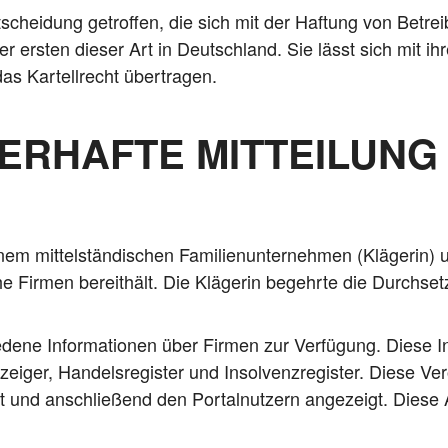
schei­dung getrof­fen, die sich mit der Haf­tung von Betrei­
er ers­ten die­ser Art in Deutsch­land. Sie lässt sich mit ihr
das Kar­tell­recht übertragen.
ERHAFTE MITTEILUNG
em mit­tel­stän­di­schen Fami­li­en­un­ter­neh­men (Klä­ge­rin) 
che Fir­men bereit­hält. Die Klä­ge­rin begehr­te die Durch­se
ie­de­ne Infor­ma­tio­nen über Fir­men zur Ver­fü­gung. Die­se 
ei­ger, Han­dels­re­gis­ter und Insol­venz­re­gis­ter. Die­se Ver
llt und anschlie­ßend den Por­tal­nut­zern ange­zeigt. Die­se Au