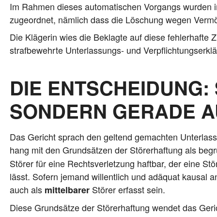
Im Rah­men die­ses auto­ma­ti­schen Vor­gangs wur­den in 
zuge­ord­net, näm­lich dass die Löschung wegen Ver­mö­gen
Die Klä­ge­rin wies die Beklag­te auf die­se feh­ler­haf­te 
straf­be­wehr­te Unter­las­sungs- und Ver­pflich­tungs­er­k
DIE ENTSCHEIDUNG:
SONDERN GERADE AU
Das Gericht sprach den gel­tend gemach­ten Unter­las
hang mit den Grund­sät­zen der Stö­rer­haf­tung als beg
Stö­rer für eine Rechts­ver­let­zung haft­bar, der eine Stö
lässt. Sofern jemand wil­lent­lich und adäquat kau­sal an 
auch als
Stö­rer erfasst sein.
mit­tel­ba­rer
Die­se Grund­sät­ze der Stö­rer­haf­tung wen­det das Geri