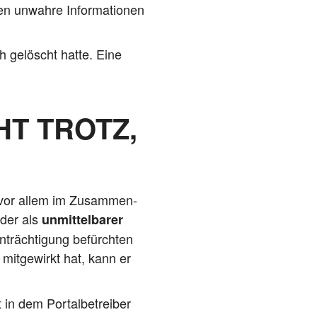
en unwah­re Infor­ma­tio­nen
ich gelöscht hat­te. Eine
T TROTZ,
 vor allem im Zusam­men­
eder als
unmit­tel­ba­rer
n­träch­ti­gung befürch­ten
 mit­ge­wirkt hat, kann er
n dem Por­tal­be­trei­ber