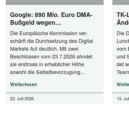
Google: 890 Mio. Euro DMA-
TK-
Bußgeld wegen
Änd
Selbstbevorzugung und Anti-
Die Euro­päi­sche Kom­mis­si­on ver­
Die D
Steering
schärft die Durch­set­zung des Digi­tal
Lunch
Mar­kets Act deut­lich. Mit zwei
vom Bu
Beschlüs­sen vom 23.7.2026 ahn­det
und St
sie erst­mals in erheb­li­cher Höhe
det w
sowohl die Selbstbevorzugung…
Team
Weiterlesen
Weite
23. Juli 2026
13. Ju