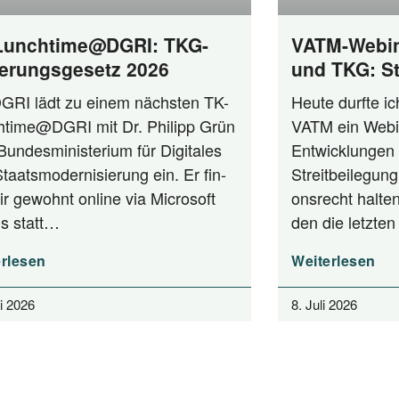
Lunchtime@DGRI: TKG-
VATM-Webin
erungsgesetz 2026
und TKG: St
zwischen A
GRI lädt zu einem nächs­ten TK-
Heu­te durf­te i
Praxis
time@DGRI mit Dr. Phil­ipp Grün
VATM ein Web­i­
n­des­mi­nis­te­ri­um für Digi­ta­les
Ent­wick­lun­gen 
aats­mo­der­ni­sie­rung ein. Er fin­
Streit­bei­le­gung
ir gewohnt online via Micro­soft
ons­recht hal­ten
s statt…
den die letz­t
rlesen
Weiterlesen
li 2026
8. Juli 2026