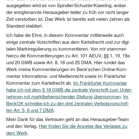
aus­ge­ge­ben wird es von Spindler/​Schuster/​Kaesling, wobei
der erstg­fe­nann­te Her­aus­ge­ber lei­der zu früh vor nicht lan­ger
Zeit ver­stor­ben ist. Das Werk ist bereits seit vie­len Jah­ren als
Stan­dard etabliert.
Ich habe die Ehre, in die­sem Kom­men­tar mitt­ler­wei­le auch
eini­ge zen­tra­le Vor­schrif­ten aus dem Kar­tell­recht und zur digi­
ta­len Markt­re­gu­lie­rung zu kom­men­tie­ren. Von mir stam­men
hier­zu die Kom­men­tie­run­gen zu Art. 101 AEUV, §§ 1, 19, 19a
und 20 GWB sowie Art. 8, 18 und 25 DMA. Hier run­det das
Werk mei­ne Kom­men­tie­run­gen im Beck‘schen Online-Kom­
men­tar Infor­ma­ti­ons- und Medi­en­recht sowie im Frank­fur­ter
Kom­men­tar zum Kar­tell­recht ab.
Im Frank­fur­ter Kom­men­tar
habe ich mit dem § 18 GWB die zen­tra­le Vor­schrift zum Unter­
neh­men mit markt­be­herr­schen­der Stel­lung über­nom­men
.
Im
Beck­OK schrei­be ich zu den drei zen­tra­len Ver­bots­vor­schrif­
ten Art. 5, 6 und 7 DMA
.
Mein Dank für das Ver­trau­en geht an das Her­aus­ge­ber-Team
und den Ver­lag.
Hier fin­den Sie die Anzei­ge des Ver­la­ges zu
dem Werk
.