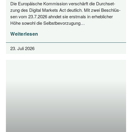
Die Euro­päi­sche Kom­mis­si­on ver­schärft die Durch­set­
zung des Digi­tal Mar­kets Act deut­lich. Mit zwei Beschlüs­
sen vom 23.7.2026 ahn­det sie erst­mals in erheb­li­cher
Höhe sowohl die Selbstbevorzugung…
Weiterlesen
23. Juli 2026