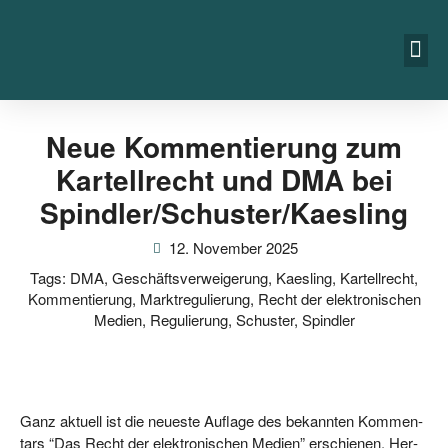
Neue Kommentierung zum
Kartellrecht und DMA bei
Spindler/​Schuster/​Kaesling
12. November 2025
Tags:
DMA
,
Geschäftsverweigerung
,
Kaesling
,
Kartellrecht
,
Kommentierung
,
Marktregulierung
,
Recht der elektronischen
Medien
,
Regulierung
,
Schuster
,
Spindler
Ganz aktu­ell ist die neu­es­te Auf­la­ge des bekann­ten Kom­men­
tars “Das Recht der elek­tro­ni­schen Medi­en” erschie­nen. Her­