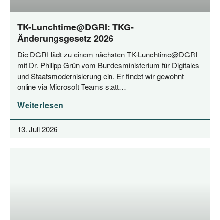
TK-Lunchtime@DGRI: TKG-
Änderungsgesetz 2026
Die DGRI lädt zu einem nächs­ten TK-Lunchtime@DGRI
mit Dr. Phil­ipp Grün vom Bun­des­mi­nis­te­ri­um für Digi­ta­les
und Staats­mo­der­ni­sie­rung ein. Er fin­det wir gewohnt
online via Micro­soft Teams statt…
Weiterlesen
13. Juli 2026