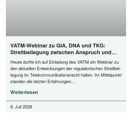
VATM-Webinar zu GIA, DNA und TKG:
Streitbeilegung zwischen Anspruch und
Praxis
Heu­te durf­te ich auf Ein­la­dung des VATM ein Web­i­nar zu
den aktu­el­len Ent­wick­lun­gen der regu­la­to­ri­schen Streit­bei­
le­gung im Tele­kom­mu­ni­ka­ti­ons­recht hal­ten. Im Mit­tel­punkt
stan­den die letz­ten Erfahrungen…
Weiterlesen
8. Juli 2026