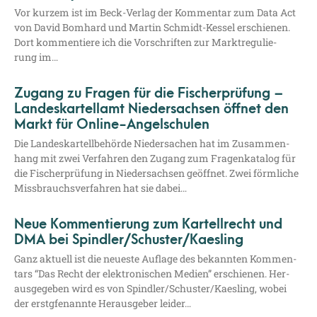
Vor kur­zem ist im Beck-Ver­­lag der Kom­men­tar zum Data Act
von David Bom­hard und Mar­tin Schmidt-Kes­­sel erschie­nen.
Dort kom­men­tie­re ich die Vor­schrif­ten zur Markt­re­gu­lie­
rung im…
Zugang zu Fragen für die Fischerprüfung –
Landeskartellamt Niedersachsen öffnet den
Markt für Online-Angelschulen
Die Lan­des­kar­tell­be­hör­de Nie­der­sa­chen hat im Zusam­men­
hang mit zwei Ver­fah­ren den Zugang zum Fra­gen­ka­ta­log für
die Fischer­prü­fung in Nie­der­sach­sen geöff­net. Zwei förm­li­che
Miss­brauchs­ver­fah­ren hat sie dabei…
Neue Kommentierung zum Kartellrecht und
DMA bei Spindler/​Schuster/​Kaesling
Ganz aktu­ell ist die neu­es­te Auf­la­ge des bekann­ten Kom­men­
tars “Das Recht der elek­tro­ni­schen Medi­en” erschie­nen. Her­
aus­ge­ge­ben wird es von Spindler/​Schuster/​Kaesling, wobei
der erstg­fe­nann­te Her­aus­ge­ber leider…