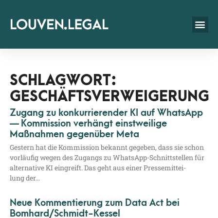
SCHLAGWORT:
GESCHÄFTSVERWEIGERUNG
Zugang zu konkurrierender KI auf WhatsApp
— Kommission verhängt einstweilige
Maßnahmen gegenüber Meta
Ges­tern hat die Kom­mis­si­on bekannt gege­ben, dass sie schon
vor­läu­fig wegen des Zugangs zu Whats­App-Schnit­t­s­tel­­len für
alter­na­ti­ve KI ein­greift. Das geht aus einer Pres­se­mit­tei­
lung der…
Neue Kommentierung zum Data Act bei
Bomhard/Schmidt-Kessel