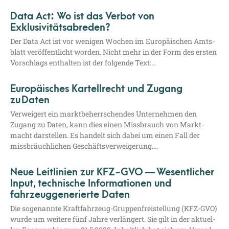
Data Act: Wo ist das Verbot von
Exklusivitätsabreden?
Der Data Act ist vor weni­gen Wochen im Euro­päi­schen Amts­
blatt ver­öf­fent­licht wor­den. Nicht mehr in der Form des ers­ten
Vor­schlags ent­hal­ten ist der fol­gen­de Text:…
Europäisches Kartellrecht und Zugang
zu Daten
Ver­wei­gert ein markt­be­herr­schen­des Unter­neh­men den
Zugang zu Daten, kann dies einen Miss­brauch von Markt­
macht dar­stel­len. Es han­delt sich dabei um einen Fall der
miss­bräuch­li­chen Geschäftsverweigerung.…
Neue Leitlinien zur KFZ-GVO — Wesentlicher
Input, technische Informationen und
fahrzeuggenerierte Daten
Die soge­nann­te Kraft­­­fahr­­zeug-Grup­­pen­f­rei­s­tel­­lung (KFZ-GVO)
wur­de um wei­te­re fünf Jah­re ver­län­gert. Sie gilt in der aktu­el­