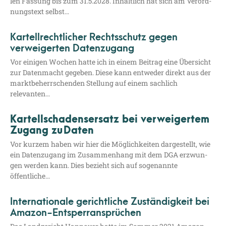
len Fas­sung bis zum 31.5.2028. Inhalt­lich hat sich am Ver­ord­
nungs­text selbst…
Kartellrechtlicher Rechtsschutz gegen
verweigerten Datenzugang
Vor eini­gen Wochen hat­te ich in einem Bei­trag eine Über­sicht
zur Daten­macht gege­ben. Die­se kann ent­we­der direkt aus der
markt­be­herr­schen­den Stel­lung auf einem sach­lich
relevanten…
Kartellschadensersatz bei verweigertem
Zugang zu Daten
Vor kur­zem haben wir hier die Mög­lich­kei­ten dar­ge­stellt, wie
ein Daten­zu­gang im Zusam­men­hang mit dem DGA erzwun­
gen wer­den kann. Dies bezieht sich auf soge­nann­te
öffentliche…
Internationale gerichtliche Zuständigkeit bei
Amazon-Entsperransprüchen