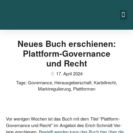
Neues Buch erschienen:
Plattform-Governance
und Recht
17. April 2024
Tags:
Governance
,
Herausgeberschaft
,
Kartellrecht
,
Marktregulierung
,
Plattformen
Vor weni­gen Wochen ist das Buch mit dem Titel “Platt­form-
Gover­nan­ce und Recht” im Ange­bot des Erich Schmidt Ver­
lags erschie­nen.
Bestellt wer­den kann das Buch hier über die