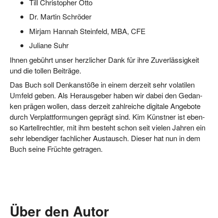
Till Chris­to­pher Otto
Dr. Mar­tin Schröder
Mir­jam Han­nah Stein­feld, MBA, CFE
Julia­ne Suhr
Ihnen gebührt unser herz­li­cher Dank für ihre Zuver­läs­sig­keit
und die tol­len Beiträge.
Das Buch soll Denk­an­stö­ße in einem der­zeit sehr vola­ti­len
Umfeld geben. Als Her­aus­ge­ber haben wir dabei den Gedan­
ken prä­gen wol­len, dass der­zeit zahl­rei­che digi­ta­le Ange­bo­te
durch Ver­platt­for­mun­gen geprägt sind. Kim Künst­ner ist eben­
so Kar­tell­recht­ler, mit ihm besteht schon seit vie­len Jah­ren ein
sehr leben­di­ger fach­li­cher Aus­tausch. Die­ser hat nun in dem
Buch sei­ne Früch­te getragen.
Über den Autor