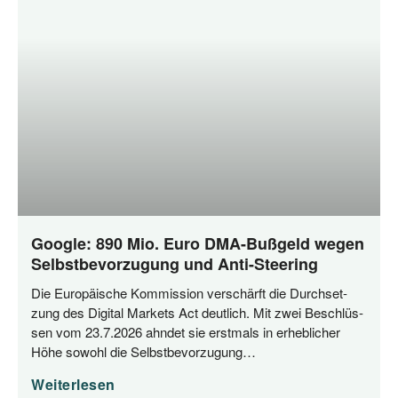
Google: 890 Mio. Euro DMA-Bußgeld wegen
Selbstbevorzugung und Anti-Steering
Die Euro­päi­sche Kom­mis­si­on ver­schärft die Durch­set­
zung des Digi­tal Mar­kets Act deut­lich. Mit zwei Beschlüs­
sen vom 23.7.2026 ahn­det sie erst­mals in erheb­li­cher
Höhe sowohl die Selbstbevorzugung…
Weiterlesen