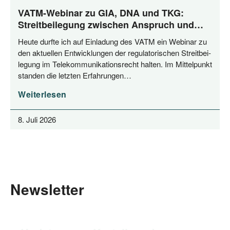
VATM-Webinar zu GIA, DNA und TKG:
Streitbeilegung zwischen Anspruch und
Praxis
Heu­te durf­te ich auf Ein­la­dung des VATM ein Web­i­nar zu
den aktu­el­len Ent­wick­lun­gen der regu­la­to­ri­schen Streit­bei­
le­gung im Tele­kom­mu­ni­ka­ti­ons­recht hal­ten. Im Mit­tel­punkt
stan­den die letz­ten Erfahrungen…
Weiterlesen
8. Juli 2026
Newsletter