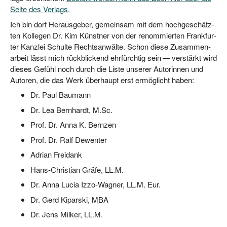
Sei­te des Ver­lags
.
Ich bin dort Her­aus­ge­ber, gemein­sam mit dem hoch­ge­schätz­
ten Kol­le­gen Dr. Kim Künst­ner von der renom­mier­ten Frank­fur­
ter Kanz­lei Schul­te Rechts­an­wäl­te. Schon die­se Zusam­men­
ar­beit lässt mich rück­bli­ckend ehr­fürch­tig sein — ver­stärkt wird
die­ses Gefühl noch durch die Lis­te unse­rer Autorin­nen und
Autoren, die das Werk über­haupt erst ermög­licht haben:
Dr. Paul Baumann
Dr. Lea Bern­hardt, M.Sc.
Prof. Dr. Anna K. Bernzen
Prof. Dr. Ralf Dewenter
Adri­an Freidank
Hans-Chris­ti­an Grä­fe, LL.M.
Dr. Anna Lucia Izzo-Wag­ner, LL.M. Eur.
Dr. Gerd Kipar­ski, MBA
Dr. Jens Mil­ker, LL.M.