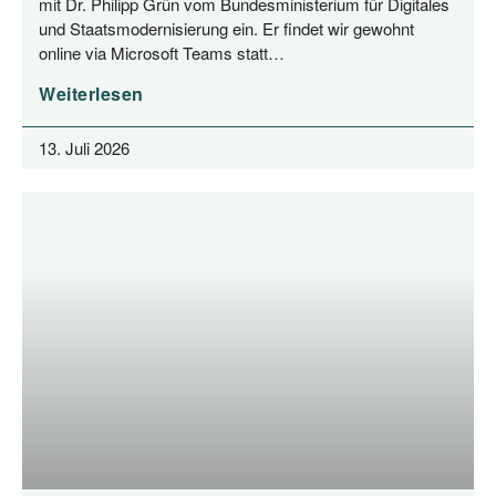
mit Dr. Phil­ipp Grün vom Bun­des­mi­nis­te­ri­um für Digi­ta­les
und Staats­mo­der­ni­sie­rung ein. Er fin­det wir gewohnt
online via Micro­soft Teams statt…
Weiterlesen
13. Juli 2026