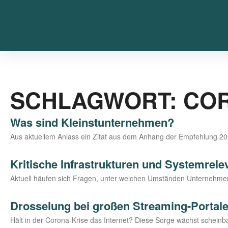
SCHLAGWORT: CO
Was sind Kleinstunternehmen?
Aus aktu­el­lem Anlass ein Zitat aus dem Anhang der Emp­feh­lung 2003
Kritische Infrastrukturen und Systemrele
Aktu­ell häu­fen sich Fra­gen, unter wel­chen Umstän­den Unter­neh­men 
Drosselung bei großen Streaming-Portalen 
Hält in der Coro­­na-Kri­­se das Inter­net? Die­se Sor­ge wächst schei