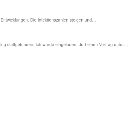
t­wick­lun­gen. Die Infek­ti­ons­zah­len stei­gen und…
ng statt­ge­fun­den. Ich wur­de ein­ge­la­den, dort einen Vor­trag unter…