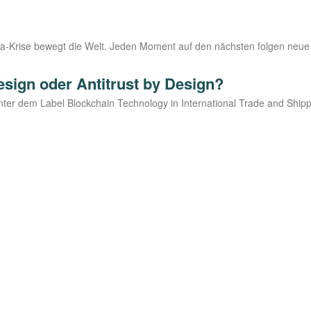
na-Kri­­se bewegt die Welt. Jeden Moment auf den nächs­ten fol­gen neue En
sign oder Antitrust by Design?
er dem Label Block­chain Tech­no­lo­gy in Inter­na­tio­nal Trade and Ship­pi