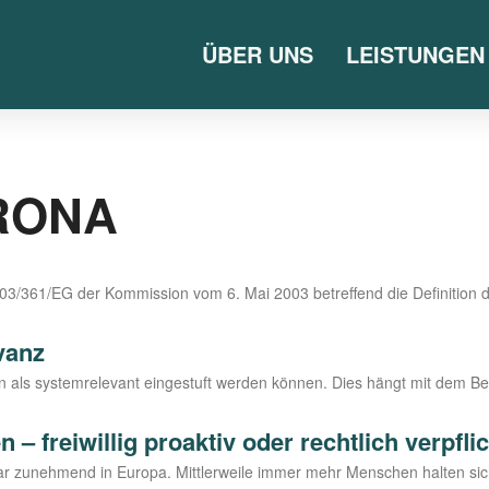
ÜBER UNS
LEISTUNGEN
RONA
/361/EG der Kom­mis­si­on vom 6. Mai 2003 betref­fend die Defi­ni­ti­on d
vanz
als sys­tem­re­le­vant ein­ge­stuft wer­den kön­nen. Dies hängt mit dem Be
– freiwillig proaktiv oder rechtlich verpfli
n­bar zuneh­mend in Euro­pa. Mitt­ler­wei­le immer mehr Men­schen hal­ten 