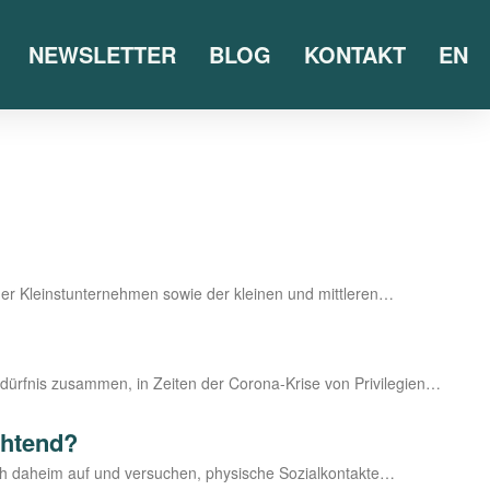
NEWSLETTER
BLOG
KONTAKT
EN
er Kleinst­un­ter­neh­men sowie der klei­nen und mittleren…
dürf­nis zusam­men, in Zei­ten der Coro­­na-Kri­­se von Privilegien…
chtend?
sich daheim auf und ver­su­chen, phy­si­sche Sozialkontakte…