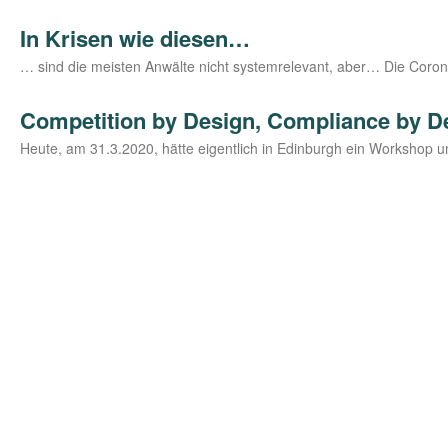
In Krisen wie diesen…
… sind die meis­ten Anwäl­te nicht sys­tem­re­le­vant, aber… Die Coro­­
Competition by Design, Compliance by De
Heu­te, am 31.3.2020, hät­te eigent­lich in Edin­burgh ein Work­shop unt