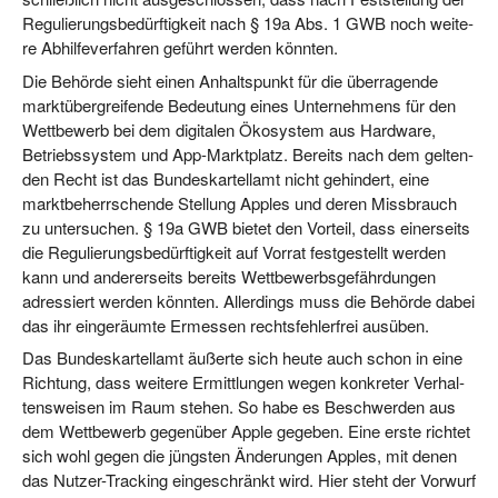
Regu­lie­rungs­be­dürf­tig­keit nach § 19a Abs. 1 GWB noch wei­te­
re Abhil­fe­ver­fah­ren geführt wer­den könnten.
Die Behör­de sieht einen Anhalts­punkt für die über­ra­gen­de
markt­über­grei­fen­de Bedeu­tung eines Unter­neh­mens für den
Wett­be­werb bei dem digi­ta­len Öko­sys­tem aus Hard­ware,
Betriebs­sys­tem und App-Markt­platz. Bereits nach dem gel­ten­
den Recht ist das Bun­des­kar­tell­amt nicht gehin­dert, eine
markt­be­herr­schen­de Stel­lung App­les und deren Miss­brauch
zu unter­su­chen. § 19a GWB bie­tet den Vor­teil, dass einer­seits
die Regu­lie­rungs­be­dürf­tig­keit auf Vor­rat fest­ge­stellt wer­den
kann und ande­rer­seits bereits Wett­be­werbs­ge­fähr­dun­gen
adres­siert wer­den könn­ten. Aller­dings muss die Behör­de dabei
das ihr ein­ge­räum­te Ermes­sen rechts­feh­ler­frei ausüben.
Das Bun­des­kar­tell­amt äußer­te sich heu­te auch schon in eine
Rich­tung, dass wei­te­re Ermitt­lun­gen wegen kon­kre­ter Ver­hal­
tens­wei­sen im Raum ste­hen. So habe es Beschwer­den aus
dem Wett­be­werb gegen­über Apple gege­ben. Eine ers­te rich­tet
sich wohl gegen die jüngs­ten Ände­run­gen App­les, mit denen
das Nut­zer-Track­ing ein­ge­schränkt wird. Hier steht der Vor­wurf