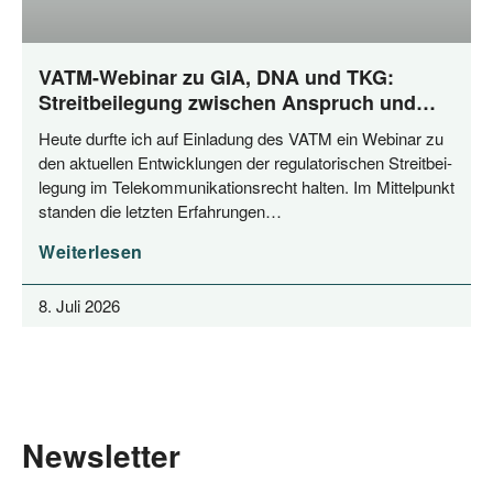
VATM-Webinar zu GIA, DNA und TKG:
Streitbeilegung zwischen Anspruch und
Praxis
Heu­te durf­te ich auf Ein­la­dung des VATM ein Web­i­nar zu
den aktu­el­len Ent­wick­lun­gen der regu­la­to­ri­schen Streit­bei­
le­gung im Tele­kom­mu­ni­ka­ti­ons­recht hal­ten. Im Mit­tel­punkt
stan­den die letz­ten Erfahrungen…
Weiterlesen
8. Juli 2026
Newsletter