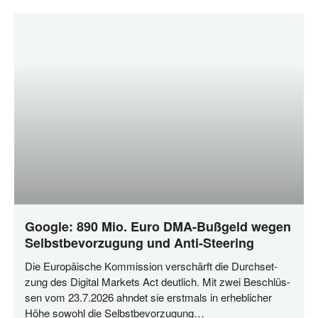
Google: 890 Mio. Euro DMA-Bußgeld wegen
Selbstbevorzugung und Anti-Steering
Die Euro­päi­sche Kom­mis­si­on ver­schärft die Durch­set­
zung des Digi­tal Mar­kets Act deut­lich. Mit zwei Beschlüs­
sen vom 23.7.2026 ahn­det sie erst­mals in erheb­li­cher
Höhe sowohl die Selbstbevorzugung…