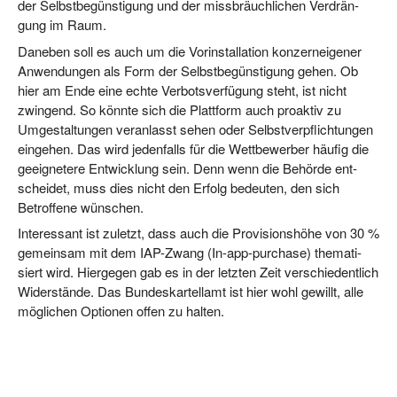
der Selbst­be­güns­ti­gung und der miss­bräuch­li­chen Ver­drän­
gung im Raum.
Dane­ben soll es auch um die Vor­in­stal­la­ti­on kon­zern­ei­ge­ner
Anwen­dun­gen als Form der Selbst­be­güns­ti­gung gehen. Ob
hier am Ende eine ech­te Ver­bots­ver­fü­gung steht, ist nicht
zwin­gend. So könn­te sich die Platt­form auch pro­ak­tiv zu
Umge­stal­tun­gen ver­an­lasst sehen oder Selbst­ver­pflich­tun­gen
ein­ge­hen. Das wird jeden­falls für die Wett­be­wer­ber häu­fig die
geeig­ne­te­re Ent­wick­lung sein. Denn wenn die Behör­de ent­
schei­det, muss dies nicht den Erfolg bedeu­ten, den sich
Betrof­fe­ne wünschen.
Inter­es­sant ist zuletzt, dass auch die Pro­vi­si­ons­hö­he von 30 %
gemein­sam mit dem IAP-Zwang (In-app-purcha­se) the­ma­ti­
siert wird. Hier­ge­gen gab es in der letz­ten Zeit ver­schie­dent­lich
Wider­stän­de. Das Bun­des­kar­tell­amt ist hier wohl gewillt, alle
mög­li­chen Optio­nen offen zu halten.