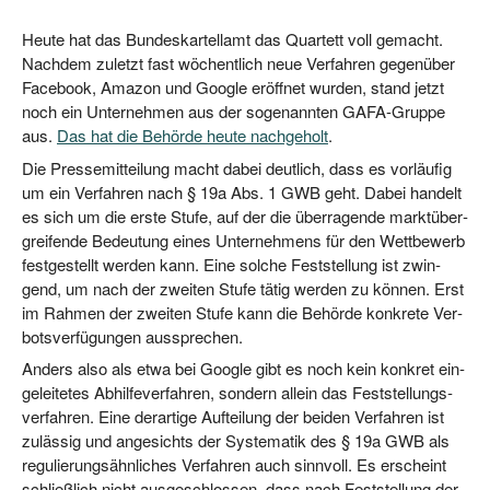
Heu­te hat das Bun­des­kar­tell­amt das Quar­tett voll gemacht.
Nach­dem zuletzt fast wöchent­lich neue Ver­fah­ren gegen­über
Face­book, Ama­zon und Goog­le eröff­net wur­den, stand jetzt
noch ein Unter­neh­men aus der soge­nann­ten GAFA-Grup­pe
aus.
Das hat die Behör­de heu­te nach­ge­holt
.
Die Pres­se­mit­tei­lung macht dabei deut­lich, dass es vor­läu­fig
um ein Ver­fah­ren nach § 19a Abs. 1 GWB geht. Dabei han­delt
es sich um die ers­te Stu­fe, auf der die über­ra­gen­de markt­über­
grei­fen­de Bedeu­tung eines Unter­neh­mens für den Wett­be­werb
fest­ge­stellt wer­den kann. Eine sol­che Fest­stel­lung ist zwin­
gend, um nach der zwei­ten Stu­fe tätig wer­den zu kön­nen. Erst
im Rah­men der zwei­ten Stu­fe kann die Behör­de kon­kre­te Ver­
bots­ver­fü­gun­gen aussprechen.
Anders also als etwa bei Goog­le gibt es noch kein kon­kret ein­
ge­lei­te­tes Abhil­fe­ver­fah­ren, son­dern allein das Fest­stel­lungs­
ver­fah­ren. Eine der­ar­ti­ge Auf­tei­lung der bei­den Ver­fah­ren ist
zuläs­sig und ange­sichts der Sys­te­ma­tik des § 19a GWB als
regu­lie­rungs­ähn­li­ches Ver­fah­ren auch sinn­voll. Es erscheint
schließ­lich nicht aus­ge­schlos­sen, dass nach Fest­stel­lung der