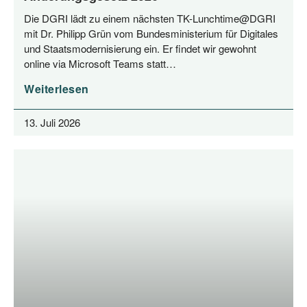
Die DGRI lädt zu einem nächs­ten TK-Lunchtime@DGRI
mit Dr. Phil­ipp Grün vom Bun­des­mi­nis­te­ri­um für Digi­ta­les
und Staats­mo­der­ni­sie­rung ein. Er fin­det wir gewohnt
online via Micro­soft Teams statt…
Weiterlesen
13. Juli 2026