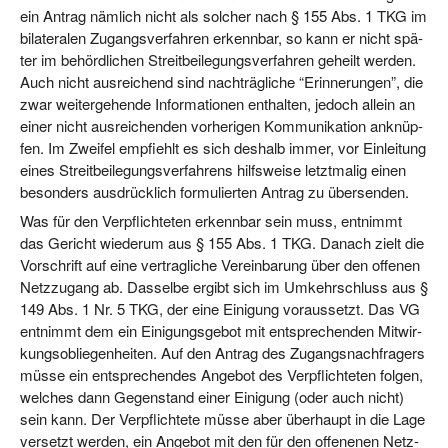
ein Antrag näm­lich nicht als sol­cher nach § 155 Abs. 1 TKG im
bila­te­ra­len Zugangs­ver­fah­ren erkenn­bar, so kann er nicht spä­
ter im behörd­li­chen Streit­bei­le­gungs­ver­fah­ren geheilt wer­den.
Auch nicht aus­rei­chend sind nach­träg­li­che “Erin­ne­run­gen”, die
zwar wei­ter­ge­hen­de Infor­ma­tio­nen ent­hal­ten, jedoch allein an
einer nicht aus­rei­chen­den vor­he­ri­gen Kom­mu­ni­ka­ti­on anknüp­
fen. Im Zwei­fel emp­fiehlt es sich des­halb immer, vor Ein­lei­tung
eines Streit­bei­le­gungs­ver­fah­rens hilfs­wei­se letzt­ma­lig einen
beson­ders aus­drück­lich for­mu­lier­ten Antrag zu übersenden.
Was für den Ver­pflich­te­ten erkenn­bar sein muss, ent­nimmt
das Gericht wie­der­um aus § 155 Abs. 1 TKG. Danach zielt die
Vor­schrift auf eine ver­trag­li­che Ver­ein­ba­rung über den offe­nen
Netz­zu­gang ab. Das­sel­be ergibt sich im Umkehr­schluss aus §
149 Abs. 1 Nr. 5 TKG, der eine Eini­gung vor­aus­setzt. Das VG
ent­nimmt dem ein Eini­gungs­ge­bot mit ent­spre­chen­den Mit­wir­
kungs­ob­lie­gen­hei­ten. Auf den Antrag des Zugangs­nach­fra­gers
müs­se ein ent­spre­chen­des Ange­bot des Ver­pflich­te­ten fol­gen,
wel­ches dann Gegen­stand einer Eini­gung (oder auch nicht)
sein kann. Der Ver­pflich­te­te müs­se aber über­haupt in die Lage
ver­setzt wer­den, ein Ange­bot mit den für den offe­ne­nen Netz­