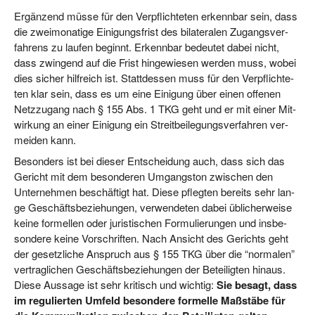
Ergän­zend müs­se für den Ver­pflich­te­ten erkenn­bar sein, dass
die zwei­mo­na­ti­ge Eini­gungs­frist des bila­te­ra­len Zugangs­ver­
fah­rens zu lau­fen beginnt. Erkenn­bar bedeu­tet dabei nicht,
dass zwin­gend auf die Frist hin­ge­wie­sen wer­den muss, wobei
dies sicher hilf­reich ist. Statt­des­sen muss für den Ver­pflich­te­
ten klar sein, dass es um eine Eini­gung über einen offe­nen
Netz­zu­gang nach § 155 Abs. 1 TKG geht und er mit einer Mit­
wir­kung an einer Eini­gung ein Streit­bei­le­gungs­ver­fah­ren ver­
mei­den kann.
Beson­ders ist bei die­ser Ent­schei­dung auch, dass sich das
Gericht mit dem beson­de­ren Umgangs­ton zwi­schen den
Unter­neh­men beschäf­tigt hat. Die­se pfleg­ten bereits sehr lan­
ge Geschäfts­be­zie­hun­gen, ver­wen­de­ten dabei übli­cher­wei­se
kei­ne for­mel­len oder juris­ti­schen For­mu­lie­run­gen und ins­be­
son­de­re kei­ne Vor­schrif­ten. Nach Ansicht des Gerichts geht
der gesetz­li­che Anspruch aus § 155 TKG über die “nor­ma­len”
ver­trag­li­chen Geschäfts­be­zie­hun­gen der Betei­lig­ten hin­aus.
Die­se Aus­sa­ge ist sehr kri­tisch und wich­tig:
Sie besagt, dass
im regu­lier­ten Umfeld beson­de­re for­mel­le Maß­stä­be für