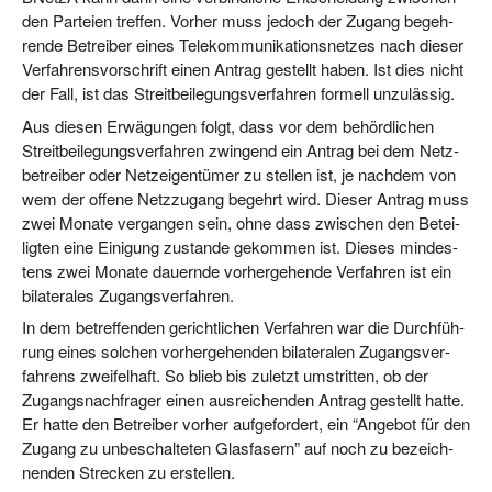
den Par­tei­en tref­fen. Vor­her muss jedoch der Zugang begeh­
ren­de Betrei­ber eines Tele­kom­mu­ni­ka­ti­ons­net­zes nach die­ser
Ver­fah­rens­vor­schrift einen Antrag gestellt haben. Ist dies nicht
der Fall, ist das Streit­bei­le­gungs­ver­fah­ren for­mell unzulässig.
Aus die­sen Erwä­gun­gen folgt, dass vor dem behörd­li­chen
Streit­bei­le­gungs­ver­fah­ren zwin­gend ein Antrag bei dem Netz­
be­trei­ber oder Netz­ei­gen­tü­mer zu stel­len ist, je nach­dem von
wem der offe­ne Netz­zu­gang begehrt wird. Die­ser Antrag muss
zwei Mona­te ver­gan­gen sein, ohne dass zwi­schen den Betei­
lig­ten eine Eini­gung zustan­de gekom­men ist. Die­ses min­des­
tens zwei Mona­te dau­ern­de vor­her­ge­hen­de Ver­fah­ren ist ein
bila­te­ra­les Zugangsverfahren.
In dem betref­fen­den gericht­li­chen Ver­fah­ren war die Durch­füh­
rung eines sol­chen vor­her­ge­hen­den bila­te­ra­len Zugangs­ver­
fah­rens zwei­fel­haft. So blieb bis zuletzt umstrit­ten, ob der
Zugangs­nach­fra­ger einen aus­rei­chen­den Antrag gestellt hat­te.
Er hat­te den Betrei­ber vor­her auf­ge­for­dert, ein “Ange­bot für den
Zugang zu unbe­schal­te­ten Glas­fa­sern” auf noch zu bezeich­
nen­den Stre­cken zu erstellen.