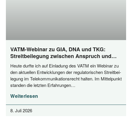
VATM-Webinar zu GIA, DNA und TKG:
Streitbeilegung zwischen Anspruch und
Praxis
Heu­te durf­te ich auf Ein­la­dung des VATM ein Web­i­nar zu
den aktu­el­len Ent­wick­lun­gen der regu­la­to­ri­schen Streit­bei­
le­gung im Tele­kom­mu­ni­ka­ti­ons­recht hal­ten. Im Mit­tel­punkt
stan­den die letz­ten Erfahrungen…
Weiterlesen
8. Juli 2026