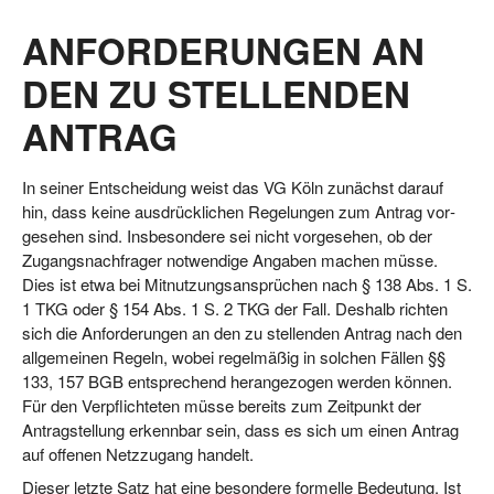
ANFORDERUNGEN AN
DEN ZU STELLENDEN
ANTRAG
In sei­ner Ent­schei­dung weist das VG Köln zunächst dar­auf
hin, dass kei­ne aus­drück­li­chen Rege­lun­gen zum Antrag vor­
ge­se­hen sind. Ins­be­son­de­re sei nicht vor­ge­se­hen, ob der
Zugangs­nach­fra­ger not­wen­di­ge Anga­ben machen müs­se.
Dies ist etwa bei Mit­nut­zungs­an­sprü­chen nach § 138 Abs. 1 S.
1 TKG oder § 154 Abs. 1 S. 2 TKG der Fall. Des­halb rich­ten
sich die Anfor­de­run­gen an den zu stel­len­den Antrag nach den
all­ge­mei­nen Regeln, wobei regel­mä­ßig in sol­chen Fäl­len §§
133, 157 BGB ent­spre­chend her­an­ge­zo­gen wer­den kön­nen.
Für den Ver­pflich­te­ten müs­se bereits zum Zeit­punkt der
Antrag­stel­lung erkenn­bar sein, dass es sich um einen Antrag
auf offe­nen Netz­zu­gang handelt.
Die­ser letz­te Satz hat eine beson­de­re for­mel­le Bedeu­tung. Ist