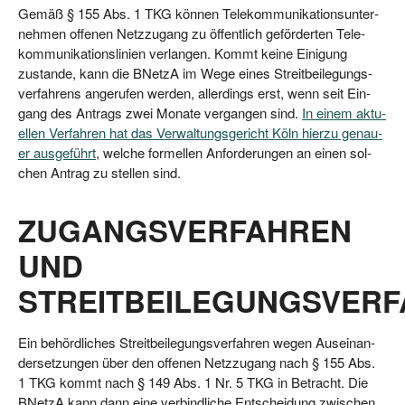
Gemäß § 155 Abs. 1 TKG kön­nen Tele­kom­mu­ni­ka­ti­ons­un­ter­
neh­men offe­nen Netz­zu­gang zu öffent­lich geför­der­ten Tele­
kom­mu­ni­ka­ti­ons­li­ni­en ver­lan­gen. Kommt kei­ne Eini­gung
zustan­de, kann die BNetzA im Wege eines Streit­bei­le­gungs­
ver­fah­rens ange­ru­fen wer­den, aller­dings erst, wenn seit Ein­
gang des Antrags zwei Mona­te ver­gan­gen sind.
In einem aktu­
el­len Ver­fah­ren hat das Ver­wal­tungs­ge­richt Köln hier­zu genau­
er aus­ge­führt
, wel­che for­mel­len Anfor­de­run­gen an einen sol­
chen Antrag zu stel­len sind.
ZUGANGSVERFAHREN
UND
STREITBEILEGUNGSVER
Ein behörd­li­ches Streit­bei­le­gungs­ver­fah­ren wegen Aus­ein­an­
der­set­zun­gen über den offe­nen Netz­zu­gang nach § 155 Abs.
1 TKG kommt nach § 149 Abs. 1 Nr. 5 TKG in Betracht. Die
BNetzA kann dann eine ver­bind­li­che Ent­schei­dung zwi­schen