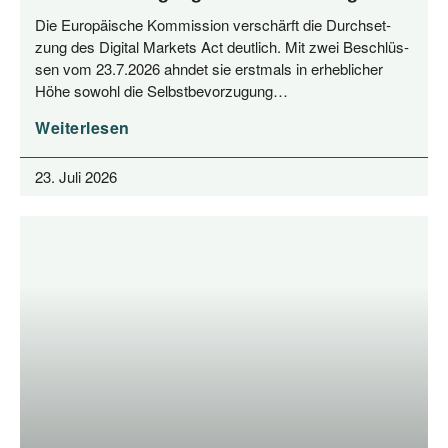
Die Euro­päi­sche Kom­mis­si­on ver­schärft die Durch­set­
zung des Digi­tal Mar­kets Act deut­lich. Mit zwei Beschlüs­
sen vom 23.7.2026 ahn­det sie erst­mals in erheb­li­cher
Höhe sowohl die Selbstbevorzugung…
Weiterlesen
23. Juli 2026