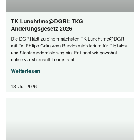
TK-Lunchtime@DGRI: TKG-
Änderungsgesetz 2026
Die DGRI lädt zu einem nächs­ten TK-Lunchtime@DGRI
mit Dr. Phil­ipp Grün vom Bun­des­mi­nis­te­ri­um für Digi­ta­les
und Staats­mo­der­ni­sie­rung ein. Er fin­det wir gewohnt
online via Micro­soft Teams statt…
Weiterlesen
13. Juli 2026