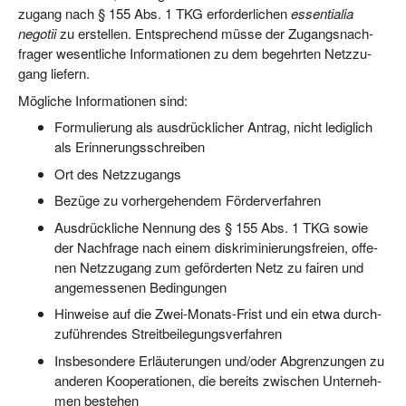
zu­gang nach § 155 Abs. 1 TKG erfor­der­li­chen
essen­ti­alia
nego­tii
zu erstel­len. Ent­spre­chend müs­se der Zugangs­nach­
fra­ger wesent­li­che Infor­ma­tio­nen zu dem begehr­ten Netz­zu­
gang liefern.
Mög­li­che Infor­ma­tio­nen sind:
For­mu­lie­rung als aus­drück­li­cher Antrag, nicht ledig­lich
als Erinnerungsschreiben
Ort des Netzzugangs
Bezü­ge zu vor­her­ge­hen­dem Förderverfahren
Aus­drück­li­che Nen­nung des § 155 Abs. 1 TKG sowie
der Nach­fra­ge nach einem dis­kri­mi­nie­rungs­frei­en, offe­
nen Netz­zu­gang zum geför­der­ten Netz zu fai­ren und
ange­mes­se­nen Bedingungen
Hin­wei­se auf die Zwei-Monats-Frist und ein etwa durch­
zu­füh­ren­des Streitbeilegungsverfahren
Ins­be­son­de­re Erläu­te­run­gen und/​oder Abgren­zun­gen zu
ande­ren Koope­ra­tio­nen, die bereits zwi­schen Unter­neh­
men bestehen