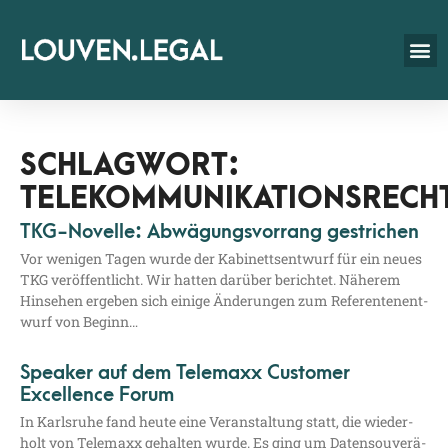
SCHLAGWORT:
TELEKOMMUNIKATIONSRECH
TKG-Novelle: Abwägungsvorrang gestrichen
Vor weni­gen Tagen wur­de der Kabi­netts­ent­wurf für ein neu­es
TKG ver­öf­fent­licht. Wir hat­ten dar­über berich­tet. Nähe­rem
Hin­se­hen erge­ben sich eini­ge Ände­run­gen zum Refe­ren­ten­ent­
wurf von Beginn…
Speaker auf dem Telemaxx Customer
Excellence Forum
In Karls­ru­he fand heu­te eine Ver­an­stal­tung statt, die wie­der­
holt von Tele­ma­xx gehal­ten wur­de. Es ging um Daten­sou­ve­rä­