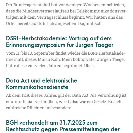
Der Bun­des­ge­richts­hof hat vor weni­gen Wochen ent­schie­den,
dass die Min­dest­ver­trags­lauf­zeit bei Tele­kom­mu­ni­ka­ti­ons­ver­
trä­gen mit dem Ver­trags­schluss beginnt. Wir hat­ten uns das
Urteil bereits aus­führ­lich ange­se­hen. Dogmatisch…
DSRI-Herbstakademie: Vortrag auf dem
Erinnerungssymposium für Jürgen Taeger
Vom 11. bis 13. Sep­tem­ber fin­det wie­der die DSRI-Herbst­a­ka­­de­­
mie statt, die­ses Mal in Köln. Mein Dok­tor­va­ter Jür­gen Tae­ger
hat­te die­se vor vie­len Jah­ren begrün­det. Über…
Data Act und elektronische
Kommunikationsdienste
Ab dem 12.9. die­ses Jah­res gilt der Data Act. Als Ver­ord­nung ist
er unmit­tel­bar ver­bind­lich, wirkt also wie ein Gesetz. Er sieht
zahl­rei­che Pflich­ten insbesondere…
BGH verhandelt am 31.7.2025 zum
Rechtsschutz gegen Pressemitteilungen der