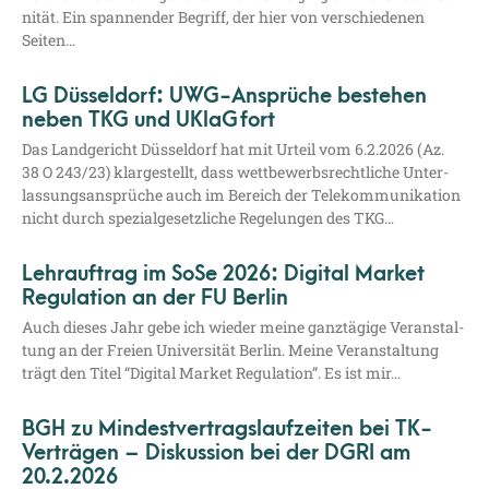
ni­tät. Ein span­nen­der Begriff, der hier von ver­schie­de­nen
Seiten…
LG Düsseldorf: UWG-Ansprüche bestehen
neben TKG und UKlaG fort
Das Land­ge­richt Düs­sel­dorf hat mit Urteil vom 6.2.2026 (Az.
38 O 243/23) klar­ge­stellt, dass wett­be­werbs­recht­li­che Unter­
las­sungs­an­sprü­che auch im Bereich der Tele­kom­mu­ni­ka­ti­on
nicht durch spe­zi­al­ge­setz­li­che Rege­lun­gen des TKG…
Lehrauftrag im SoSe 2026: Digital Market
Regulation an der FU Berlin
Auch die­ses Jahr gebe ich wie­der mei­ne ganz­tä­gi­ge Ver­an­stal­
tung an der Frei­en Uni­ver­si­tät Ber­lin. Mei­ne Ver­an­stal­tung
trägt den Titel “Digi­tal Mar­ket Regu­la­ti­on”. Es ist mir…
BGH zu Mindestvertragslaufzeiten bei TK-
Verträgen – Diskussion bei der DGRI am
20.2.2026