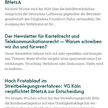
BNetzA
Nächs­te Woche wird der BGH über die bei­hil­fe­recht­li­chen
Ansprü­che der Deut­schen Luft­han­sa gegen­über der Betrei­ber­
ge­sell­schaft des Flug­ha­fens Fran­k­­furt-Hahn ver­han­deln. Der
Aus­gang des Ver­fah­rens ist für…
Der Newsletter für Kartellrecht und
Telekommunikationsrecht — Warum schreiben
wir ihn und für wen?
Unser News­let­ter befasst sich mit sehr spe­zi­el­len und kom­ple­
xen The­men. Kei­ne Woche ver­geht ohne span­nen­de neue Ent­
wick­lun­gen, Vor­schlag, Ver­fah­ren oder Dis­kus­si­on. Vie­les wird
in anderen…
Nach Fristablauf im
Streitbeilegungsverfahren: VG Köln
verpflichtet BNetzA zur Entscheidung
Vor eini­gen Wochen schon hat das Ver­wal­tungs­ge­richt Köln
die Bun­des­netz­agen­tur auf eine Untä­tig­keits­kla­ge hin ver­