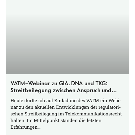
VATM-Webinar zu GIA, DNA und TKG:
Streitbeilegung zwischen Anspruch und
Praxis
Heu­te durf­te ich auf Ein­la­dung des VATM ein Web­i­
nar zu den aktu­el­len Ent­wick­lun­gen der regu­la­to­ri­
schen Streit­bei­le­gung im Tele­kom­mu­ni­ka­ti­ons­recht
hal­ten. Im Mit­tel­punkt stan­den die letz­ten
Erfahrungen…