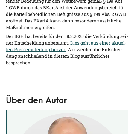
fen­der Bedeu­tung für den Wett­be­werb gemäß § 19a Abs.
1 GWB durch das BKar­tA ist der Anwen­dungs­be­reich für
die kar­tell­be­hörd­li­chen Befug­nis­se aus § 19a Abs. 2 GWB
eröff­net. Das BKar­tA kann dann beson­de­re zusätz­li­che
Maß­nah­men ergreifen.
Der BGH hat bereits für den 18.3.2025 die Ver­kün­dung sei­
ner Ent­schei­dung anbe­raumt.
Dies geht aus einer aktu­el­
len Pres­se­mit­tei­lung her­vor.
Wir wer­den die Ent­schei­
dung anschlie­ßend in die­sem Blog aus­führ­li­cher
besprechen.
Über den Autor