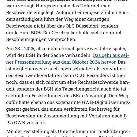
werb ver­fügt. Hier­ge­gen hat­te das Unter­neh­men
Beschwer­de ein­ge­legt. Auf­grund einer gesetz­li­chen Son­
der­zu­stän­dig­keit führt der Weg einer der­ar­ti­gen
Beschwer­de nicht über das OLG Düs­sel­dorf, son­dern
direkt zum BGH. Der Gesetz­ge­ber hat­te sich hier­durch
Beschleu­ni­gun­gen versprochen.
Am 28.1.2025, also nicht ein­mal ganz zwei Jah­re spä­ter,
wird der BGH in der Sache ver­han­deln.
Das geht aus sei­
ner Pres­se­mit­tei­lung aus dem Okto­ber 2024 her­vor
. Das
ist mög­li­cher­wei­se auch noch schnel­ler als ein vor­he­ri­
ges Beschwer­de­ver­fah­ren beim OLG. Beson­ders ist hier
noch, dass es sich nicht um eine Rechts­be­schwer­de han­
delt, son­dern der BGH als Tat­sa­chen­ge­richt auch die tat­
säch­li­chen Fest­stel­lun­gen des BKar­tA wür­digt. Den Weg
dafür hat­te eben­so das soge­nann­te GWB-Digi­ta­li­sie­rungs­
ge­setzt geeb­net, das einen ver­kürz­ten Rechts­weg für
Beschwer­den im Zusam­men­hang mit Ver­fah­ren nach §
19a GWB vorsieht.
Mit der Fest­stel­lung als Unter­neh­men mit markt­über­grei­