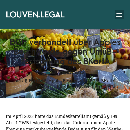
BGH verhandelt über Apples
Beschwerde gegen UmüB-
Feststellung des BKartA
20. Januar 2025
Tags:
§ 19a GWB
,
Apple
,
Beschwerde
,
BGH
,
BKartA
,
Kartellrecht
,
Plattformregulierung
Im April 2023 hat­te das Bun­des­kar­tell­amt gemäß § 19a
Abs. 1 GWB fest­ge­stellt, dass das Unter­neh­men Apple
über eine markt­über­grei­fen­de Bedeu­tung für den Wett­be­