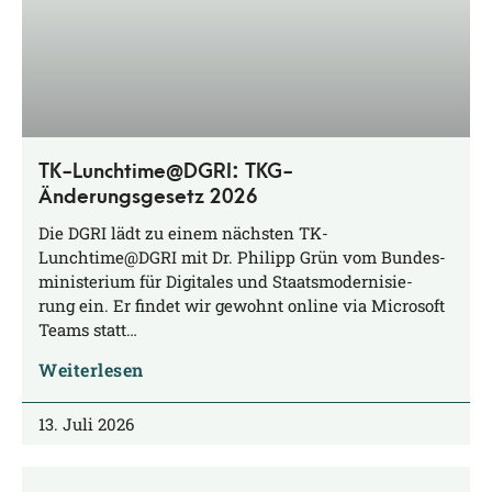
TK-Lunchtime@DGRI: TKG-
Änderungsgesetz 2026
Die DGRI lädt zu einem nächs­ten TK-
Lunchtime@DGRI mit Dr. Phil­ipp Grün vom Bun­des­
mi­nis­te­ri­um für Digi­ta­les und Staats­mo­der­ni­sie­
rung ein. Er fin­det wir gewohnt online via Micro­soft
Teams statt…
Weiterlesen
13. Juli 2026