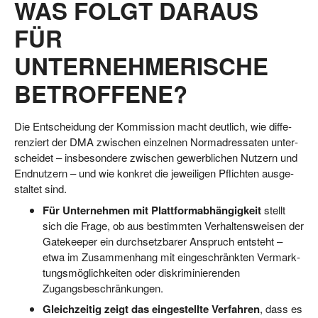
WAS FOLGT DARAUS
FÜR
UNTERNEHMERISCHE
BETROFFENE?
Die Ent­schei­dung der Kom­mis­si­on macht deut­lich, wie dif­fe­
ren­ziert der DMA zwi­schen ein­zel­nen Norm­adres­sa­ten unter­
schei­det – ins­be­son­de­re zwi­schen gewerb­li­chen Nut­zern und
End­nut­zern – und wie kon­kret die jewei­li­gen Pflich­ten aus­ge­
stal­tet sind.
Für Unter­neh­men mit Platt­form­ab­hän­gig­keit
stellt
sich die Fra­ge, ob aus bestimm­ten Ver­hal­tens­wei­sen der
Gate­kee­per ein durch­setz­ba­rer Anspruch ent­steht –
etwa im Zusam­men­hang mit ein­ge­schränk­ten Ver­mark­
tungs­mög­lich­kei­ten oder dis­kri­mi­nie­ren­den
Zugangsbeschränkungen.
Gleich­zei­tig zeigt das ein­ge­stell­te Ver­fah­ren
, dass es