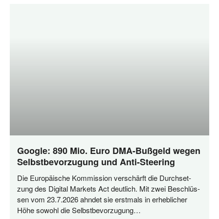
Google: 890 Mio. Euro DMA-Bußgeld wegen
Selbstbevorzugung und Anti-Steering
Die Euro­päi­sche Kom­mis­si­on ver­schärft die Durch­set­
zung des Digi­tal Mar­kets Act deut­lich. Mit zwei Beschlüs­
sen vom 23.7.2026 ahn­det sie erst­mals in erheb­li­cher
Höhe sowohl die Selbstbevorzugung…