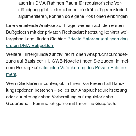
auch im DMA-Rah­men Raum für regu­la­to­ri­sche Ver­
stän­di­gung gibt. Unter­neh­men, die früh­zei­tig struk­tu­riert
argu­men­tie­ren, kön­nen so eige­ne Posi­tio­nen einbringen.
Eine ver­tie­fen­de Ana­ly­se zur Fra­ge, wie es nach den ers­ten
Buß­gel­dern mit der pri­va­ten Rechts­durch­set­zung kon­kret wei­
ter­ge­hen kann, fin­den Sie hier:
Pri­va­te Enforce­ment nach den
ers­ten DMA-Bußgeldern
Wei­te­re Hin­ter­grün­de zur zivil­recht­li­chen Anspruchs­durch­set­
zung auf Basis der 11. GWB-Novel­le fin­den Sie zudem in mei­
nem Bei­trag zur
natio­na­len Ver­an­ke­rung des Pri­va­te Enforce­
ment
.
Wenn Sie klä­ren möch­ten, ob in Ihrem kon­kre­ten Fall Hand­
lungs­op­tio­nen bestehen – sei es zur Anspruchs­durch­set­zung
oder zur stra­te­gi­schen Vor­be­rei­tung auf regu­la­to­ri­sche
Gesprä­che – kom­me ich ger­ne mit Ihnen ins Gespräch.