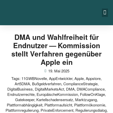
DMA und Wahlfreiheit für
Endnutzer — Kommission
stellt Verfahren gegenüber
Apple ein
19. Mai 2025
Tags:
11GWBNovelle
,
AppEntwickler
,
Apple
,
Appstore
,
Art5DMA
,
Bußgeldverfahren
,
ComplianceStrategie
,
DigitalBusiness
,
DigitalMarketsAct
,
DMA
,
DMACompliance
,
Endnutzerrechte
,
EuropäischeKommission
,
FollowOnKlage
,
Gatekeeper
,
Kartellschadensersatz
,
Marktzugang
,
Plattformabhängigkeit
,
Plattformaufsicht
,
Plattformökonomie
,
Plattformregulierung
,
PrivateEnforcement
,
Regulierungsdialog
,