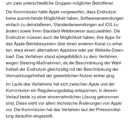
um zwei unter­schied­li­che Grup­pen mög­li­cher Betroffener.
Die Kom­mis­si­on hat­te Apple vor­ge­wor­fen, dass End­nut­zer
kei­ne aus­rei­chen­de Mög­lich­keit haben, Soft­ware­an­wen­dun­gen
ein­fach zu deinstal­lie­ren, Stan­dard­an­wen­dun­gen auf iOS zu
ändern sowie ihren Stan­dard-Web­brow­ser aus­zu­wäh­len. Die
End­nut­zer müs­sen auch die Mög­lich­keit haben, ihre Apps für
das Apple-Betriebs­sys­tem über einen ande­ren Kanal zu erhal­
ten, etwa einem alter­na­ti­ven App­s­to­re oder per Web­site-Down­
load. Das Ver­fah­ren stand spie­gel­bild­lich zu dem Ver­fah­ren
wegen Stee­ring-Maß­nah­men, da die Beschrän­kung der Wahl­
frei­heit der End­nut­zer gleich­zei­tig mit der Beschrän­kung der
Ver­mark­tungs­frei­heit der gewerb­li­chen Nut­zer ein­her ging.
Im Lau­fe des Ver­fah­rens hat sich zwi­schen Apple und der
Kom­mis­si­on ein Regu­lie­rungs­dia­log ent­spon­nen, in des­sen
Ver­lauf bei­de zu einer ein­ver­nehm­li­chen Lösung gekom­men
sind. Die­se sieht vor allem tech­ni­sche Ände­run­gen von Apple
vor. Die Kom­mis­si­on hat das Ver­fah­ren laut der Pres­se­mit­tei­
lung dar­auf­hin eingestellt.