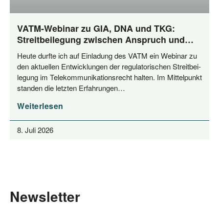
VATM-Webinar zu GIA, DNA und TKG:
Streitbeilegung zwischen Anspruch und
Praxis
Heu­te durf­te ich auf Ein­la­dung des VATM ein Web­i­nar zu
den aktu­el­len Ent­wick­lun­gen der regu­la­to­ri­schen Streit­bei­
le­gung im Tele­kom­mu­ni­ka­ti­ons­recht hal­ten. Im Mit­tel­punkt
stan­den die letz­ten Erfahrungen…
Weiterlesen
8. Juli 2026
Newsletter