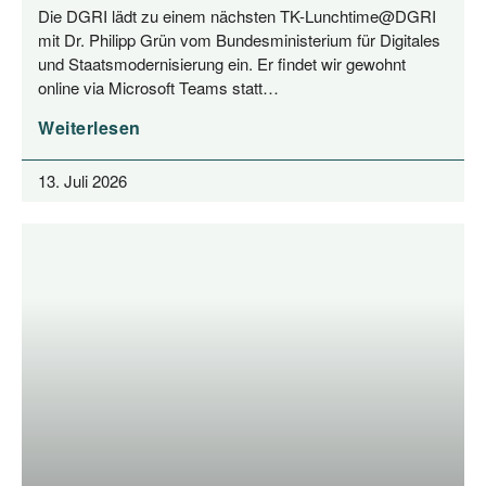
Die DGRI lädt zu einem nächs­ten TK-Lunchtime@DGRI
mit Dr. Phil­ipp Grün vom Bun­des­mi­nis­te­ri­um für Digi­ta­les
und Staats­mo­der­ni­sie­rung ein. Er fin­det wir gewohnt
online via Micro­soft Teams statt…
Weiterlesen
13. Juli 2026