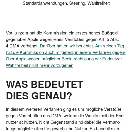
Standardanwendungen
,
Steering
,
Wahlfreiheit
Vor kur­zem hat die Kom­mis­si­on ein ers­tes hohes Buß­geld
gegen­über Apple wegen eines Ver­sto­ßes gegen Art. 5 Abs.
4 DMA ver­hängt.
Dar­über hat­ten wir berich­tet
.
Am sel­ben Tag
hat die Kom­mis­si­on auch mit­ge­teilt, in einem Ver­fah­ren gegen­
über Apple wegen mög­li­cher Beein­träch­ti­gung der End­nut­zer-
Wahl­frei­heit nicht mehr vor­zu­ge­hen
.
WAS BEDEUTET
DIES GENAU?
In die­sem wei­te­ren Ver­fah­ren ging es um mög­li­che Ver­stö­ße
gegen Vor­schrif­ten des DMA, wel­che die Wahl­frei­heit der End­
nut­zer schüt­zen. Nicht Gegen­stand sind dabei die Ver­mark­
tungs­mög­lich­kei­ten für gewerb­li­che Nut­zer. Es han­delt sich