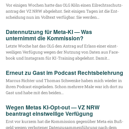
Vor eini­gen Wochen hat­te das OLG Köln einen Eil­rechts­schutz­
an­trag der VZ NRW abge­lehnt. Seit eini­gen Tagen ist die Ent­
schei­dung nun im Voll­text ver­füg­bar. Sie werden…
Datennutzung für Meta-KI — Was
unternimmt die Kommission?
Letz­te Woche hat das OLG den Antrag auf Erlass einer einst­
wei­li­gen Ver­fü­gung wegen der Nut­zung von Daten aus Face­
book und Insta­gram für KI-Trai­­ning abge­lehnt. Damit…
Erneut zu Gast im Podcast Rechtsbelehrung
Mar­cus Rich­ter und Tho­mas Schwen­ke haben mich wie­der in
ihren Pod­cast ein­ge­la­den. Schon meh­re­re Male war ich dort zu
Gast und habe mit den beiden…
Wegen Metas KI-Opt-out — VZ NRW
beantragt einstweilige Verfügung
Erst vor kur­zem hat die Kom­mis­si­on gegen­über Meta ein Buß­
geld wegen ver­bo­te­ner Daten­zu­sam­men­füh­rung nach dem