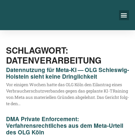
SCHLAGWORT:
DATENVERARBEITUNG
Datennutzung für Meta-KI — OLG Schleswig-
Holstein sieht keine Dringlichkeit
Vor eini­gen Wochen hat­te das OLG Köln den Eil­an­trag eines
Ver­brau­cher­schutz­ver­ban­des gegen das geplan­te KI-TRai­­ning
von Meta aus mate­ri­el­len Grün­den abge­lehnt. Das Gericht folg­
te den…
DMA Private Enforcement:
Verfahrensrechtliches aus dem Meta-Urteil
des OLG Köln