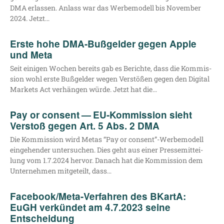
DMA erlas­sen. Anlass war das Wer­be­mo­dell bis Novem­ber
2024. Jetzt…
Erste hohe DMA-Bußgelder gegen Apple
und Meta
Seit eini­gen Wochen bereits gab es Berich­te, dass die Kom­mis­
si­on wohl ers­te Buß­gel­der wegen Ver­stö­ßen gegen den Digi­tal
Mar­kets Act ver­hän­gen wür­de. Jetzt hat die…
Pay or consent — EU-Kommission sieht
Verstoß gegen Art. 5 Abs. 2 DMA
Die Kom­mis­si­on wird Metas “Pay or consent”-Werbemodell
ein­ge­hen­der unter­su­chen. Dies geht aus einer Pres­se­mit­tei­
lung vom 1.7.2024 her­vor. Danach hat die Kom­mis­si­on dem
Unter­neh­men mit­ge­teilt, dass…
Facebook/Meta-Verfahren des BKartA:
EuGH verkündet am 4.7.2023 seine
Entscheidung