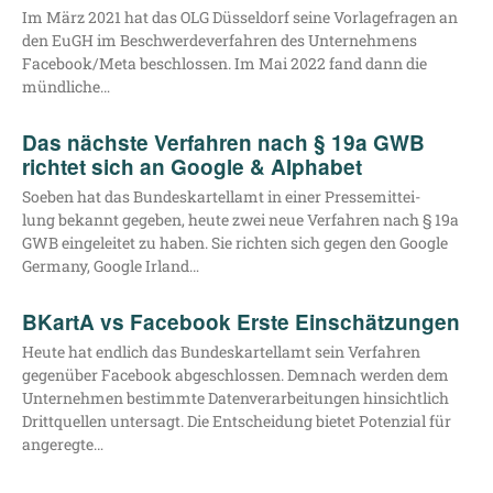
Im März 2021 hat das OLG Düs­sel­dorf sei­ne Vor­la­ge­fra­gen an
den EuGH im Beschwer­de­ver­fah­ren des Unter­neh­mens
Facebook/​Meta beschlos­sen. Im Mai 2022 fand dann die
mündliche…
Das nächste Verfahren nach § 19a GWB
richtet sich an Google & Alphabet
Soeben hat das Bun­des­kar­tell­amt in einer Pres­se­mit­tei­
lung bekannt gege­ben, heu­te zwei neue Ver­fah­ren nach § 19a
GWB ein­ge­lei­tet zu haben. Sie rich­ten sich gegen den Goog­le
Ger­ma­ny, Goog­le Irland…
BKartA vs Facebook Erste Einschätzungen
Heu­te hat end­lich das Bun­des­kar­tell­amt sein Ver­fah­ren
gegen­über Face­book abge­schlos­sen. Dem­nach wer­den dem
Unter­neh­men bestimm­te Daten­ver­ar­bei­tun­gen hin­sicht­lich
Dritt­quel­len unter­sagt. Die Ent­schei­dung bie­tet Poten­zi­al für
angeregte…