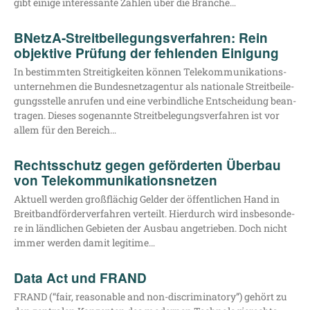
gibt eini­ge inter­es­san­te Zah­len über die Branche…
BNetzA-Streitbeilegungsverfahren: Rein
objektive Prüfung der fehlenden Einigung
In bestimm­ten Strei­tig­kei­ten kön­nen Tele­kom­mu­ni­ka­ti­ons­
un­ter­neh­men die Bun­des­netz­agen­tur als natio­na­le Streit­bei­le­
gungs­stel­le anru­fen und eine ver­bind­li­che Ent­schei­dung bean­
tra­gen. Die­ses soge­nann­te Streit­be­le­gungs­ver­fah­ren ist vor
allem für den Bereich…
Rechtsschutz gegen geförderten Überbau
von Telekommunikationsnetzen
Aktu­ell wer­den groß­flä­chig Gel­der der öffent­li­chen Hand in
Breit­band­för­der­ver­fah­ren ver­teilt. Hier­durch wird ins­be­son­de­
re in länd­li­chen Gebie­ten der Aus­bau ange­trie­ben. Doch nicht
immer wer­den damit legitime…
Data Act und FRAND
FRAND (“fair, reasonable and non-dis­cri­­mi­na­­to­ry”) gehört zu