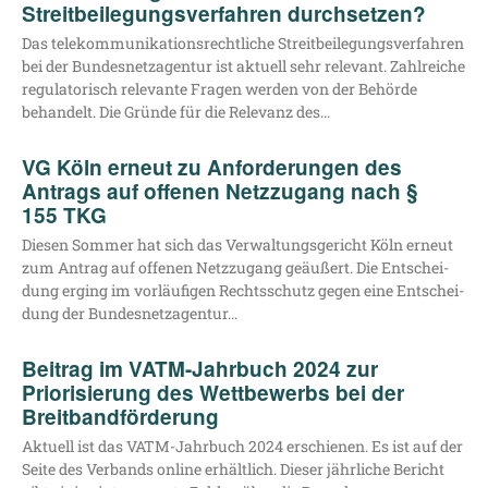
Streitbeilegungsverfahren durchsetzen?
Das tele­kom­mu­ni­ka­ti­ons­recht­li­che Streit­bei­le­gungs­ver­fah­ren
bei der Bun­des­netz­agen­tur ist aktu­ell sehr rele­vant. Zahl­rei­che
regu­la­to­risch rele­van­te Fra­gen wer­den von der Behör­de
behan­delt. Die Grün­de für die Rele­vanz des…
VG Köln erneut zu Anforderungen des
Antrags auf offenen Netzzugang nach §
155 TKG
Die­sen Som­mer hat sich das Ver­wal­tungs­ge­richt Köln erneut
zum Antrag auf offe­nen Netz­zu­gang geäu­ßert. Die Ent­schei­
dung erging im vor­läu­fi­gen Rechts­schutz gegen eine Ent­schei­
dung der Bundesnetzagentur…
Beitrag im VATM-Jahrbuch 2024 zur
Priorisierung des Wettbewerbs bei der
Breitbandförderung
Aktu­ell ist das VATM-Jahr­­buch 2024 erschie­nen. Es ist auf der
Sei­te des Ver­bands online erhält­lich. Die­ser jähr­li­che Bericht