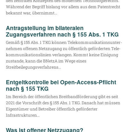
den zen­tra­len Kon­zep­ten des moder­nen Tech­no­lo­gie­rechts.
Wäh­rend der Begriff bis­lang vor allem aus dem Patent­recht
bekannt war, übernimmt…
Antragstellung im bilateralen
Zugangsverfahren nach § 155 Abs. 1 TKG
Gemäß § 155 Abs. 1 TKG kön­nen Tele­kom­mu­ni­ka­ti­ons­un­ter­
neh­men offe­nen Netz­zu­gang zu öffent­lich geför­der­ten Tele­
kom­mu­ni­ka­ti­ons­li­ni­en ver­lan­gen. Kommt kei­ne Eini­gung
zustan­de, kann die BNetzA im Wege eines
Streitbeilegungsverfahrens…
Entgeltkontrolle bei Open-Access-Pflicht
nach § 155 TKG
Im Bereich der öffent­li­chen Breit­band­för­de­rung gibt es seit
2021 die Vor­schrift des § 155 Abs. 1 TKG. Danach hat müs­sen
Eigen­tü­mer und Betrei­ber öffent­lich geför­der­ter
Infrastrukturen…
Was ist offener Netzzugang?