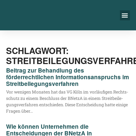
SCHLAGWORT:
STREITBEILEGUNGSVERFAHR
Beitrag zur Behandlung des
förderrechtlichen Informationsanspruchs im
Streitbeilegungsverfahren
Vor weni­gen Mona­ten hat das VG Köln im vor­läu­fi­gen Rechts­
schutz zu einem Beschluss der BNetzA in einem Streit­bei­le­
gungs­ver­fah­ren ent­schie­den. Die­se Ent­schei­dung hat­te eini­ge
Fra­gen über…
Wie können Unternehmen die
Entscheidungen der BNetzA in