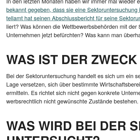
In den letz­ten Mona­ten haben wir immer mal wie­der et
bekannt gege­ben, dass sie eine Sek­tor­un­ter­su­chung i
tell­amt hat sei­nen Abschluss­be­richt für sei­ne Sek­tor
liert? Was kön­nen die Wett­be­werbs­be­hör­den mit der 
Unter­neh­men jetzt befürch­ten? Was kann man über­
WAS IST DER ZWEC
Bei der Sek­tor­un­ter­su­chung han­delt es sich um ein seh
Lage ver­set­zen, sich über bestimm­te Wirt­schafts­be­rei
ermit­teln. Es rich­tet sich nicht gegen kon­kre­te Unte
werbs­recht­lich nicht gewünsch­te Zustän­de bestehen.
WAS WIRD BEI DER