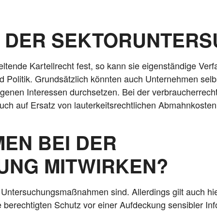
H DER SEKTORUNTER
ten­de Kar­tell­recht fest, so kann sie eigen­stän­di­ge Ver­fa
 Poli­tik. Grund­sätz­lich könn­ten auch Unter­neh­men selbs
­nen Inter­es­sen durch­set­zen. Bei der ver­brau­cher­recht­li
auf Ersatz von lau­ter­keits­recht­li­chen Abmahn­kos­t
EN BEI DER
NG MITWIRKEN?
er Unter­su­chungs­maß­nah­men sind. Aller­dings gilt auch h
berech­tig­ten Schutz vor einer Auf­de­ckung sen­si­bler Inf