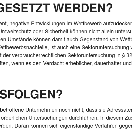
GESETZT WERDEN?
t, nega­ti­ve Ent­wick­lun­gen im Wett­be­werb auf­zu­de­cken.
 Umwelt­schutz oder Sicher­heit kön­nen nicht allein unter­su
i­chen Umstän­de kön­nen damit auch Gegen­stand von Wett­
t­be­werbs­nach­tei­le, ist auch eine Sek­tor­un­ter­su­chung 
t der ver­brau­cher­recht­li­chen Sek­tor­un­ter­su­chung in
ten, wenn es den Ver­dacht erheb­li­cher, dau­er­haf­ter und w
TSFOLGEN?
ür betrof­fe­ne Unter­neh­men noch nicht, dass sie Adres­sa­
for­der­li­chen Unter­su­chun­gen durch­füh­ren. In die­sem
r­den. Dar­an kön­nen sich eigen­stän­di­ge Ver­fah­ren geg