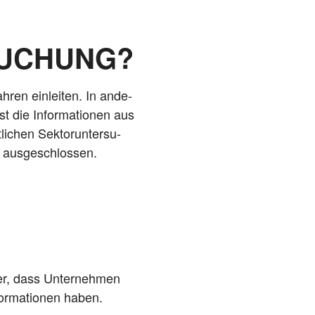
SUCHUNG?
h­ren ein­lei­ten. In ande­
t die Infor­ma­tio­nen aus
­chen Sek­tor­un­ter­su­
en ausgeschlossen.
ier, dass Unter­neh­men
or­ma­tio­nen haben.