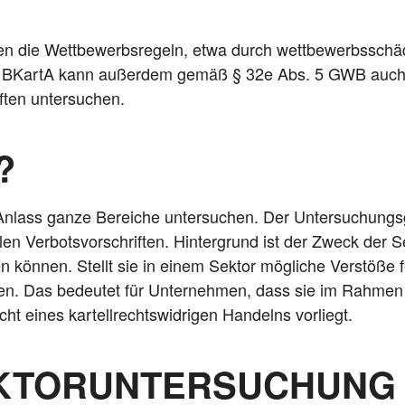
n die Wett­be­werbs­re­geln, etwa durch wett­be­werbs­schäd­l
he BKar­tA kann außer­dem gemäß § 32e Abs. 5 GWB auch 
rif­ten untersuchen.
?
nlass gan­ze Berei­che unter­su­chen. Der Unter­su­chungs­g
en Ver­bots­vor­schrif­ten. Hin­ter­grund ist der Zweck der Se
 kön­nen. Stellt sie in einem Sek­tor mög­li­che Ver­stö­ße
e­ren. Das bedeu­tet für Unter­neh­men, dass sie im Rah­men e
 eines kar­tell­rechts­wid­ri­gen Han­delns vorliegt.
EKTORUNTERSUCHUNG