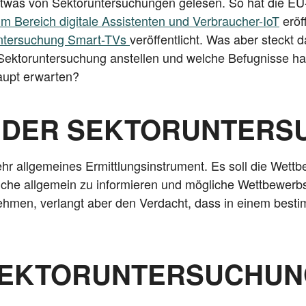
was von Sek­tor­un­ter­su­chun­gen gele­sen. So hat die EU
m Bereich digi­ta­le Assis­ten­ten und Ver­brau­cher-IoT
eröf
­un­ter­su­chung Smart-TVs
ver­öf­fent­licht. Was aber steckt 
Sek­tor­un­ter­su­chung anstel­len und wel­che Befug­nis­s
haupt erwarten?
K DER SEKTORUNTER
r all­ge­mei­nes Ermitt­lungs­in­stru­ment. Es soll die Wett­b
­che all­ge­mein zu infor­mie­ren und mög­li­che Wett­be­werb
r­neh­men, ver­langt aber den Ver­dacht, dass in einem best
 SEKTORUNTERSUCHU