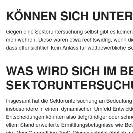
KÖNNEN SICH UNTE
Gegen eine Sek­tor­un­ter­su­chung selbst gibt es kei­
men weh­ren. Die­se wären etwa rechts­wid­rig, wenn die 
dass offen­sicht­lich kein Anlass für wett­be­werb­li­che 
WAS WIRD SICH IM B
SEKTORUNTERSUCH
Ins­ge­samt hat die Sek­tor­un­ter­su­chung an Bedeu­tun
ins­be­son­de­re in einem dyna­mi­schen Umfeld Ent­wick­l
Ent­schei­dun­gen könn­ten also tief­grün­di­ger oder sch
el­lem Stand erwei­ter­te Ermitt­lungs­be­fug­nis­se wie B
ein „New Com­pe­ti­ti­on Tool“. Die­ses scheint ähn­lich zu