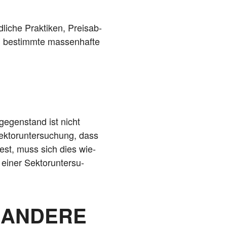
i­che Prak­ti­ken, Preis­ab­
bestimm­te mas­sen­haf­te
e­gen­stand ist nicht
k­tor­un­ter­su­chung, dass
 fest, muss sich dies wie­
iner Sek­tor­un­ter­su­
 ANDERE