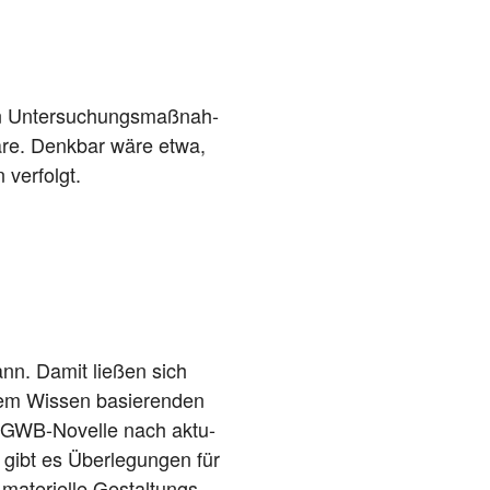
n Unter­su­chungs­maß­nah­
wäre. Denk­bar wäre etwa,
n verfolgt.
ann. Damit lie­ßen sich
sem Wis­sen basie­ren­den
10. GWB-Novel­le nach aktu­
 gibt es Über­le­gun­gen für
mate­ri­el­le Gestal­tungs­