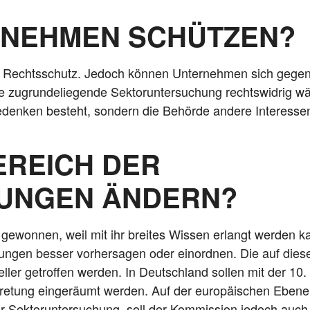
RNEHMEN SCHÜTZEN?
nen Rechts­schutz. Jedoch kön­nen Unter­neh­men sich gege
zugrun­de­lie­gen­de Sek­tor­un­ter­su­chung rechts­wid­rig 
Beden­ken besteht, son­dern die Behör­de ande­re Inter­es­se
EREICH DER
UNGEN ÄNDERN?
g gewon­nen, weil mit ihr brei­tes Wis­sen erlangt wer­den k
un­gen bes­ser vor­her­sa­gen oder ein­ord­nen. Die auf die­
nel­ler getrof­fen wer­den. In Deutsch­land sol­len mit der 
etre­tung ein­ge­räumt wer­den. Auf der euro­päi­schen Ebe­ne
r Sek­tor­un­ter­su­chung, soll der Kom­mis­si­on jedoch auch 