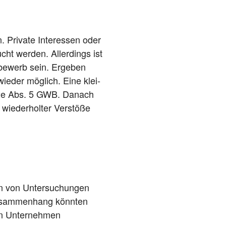
 Pri­va­te Inter­es­sen oder
cht wer­den. Aller­dings ist
be­werb sein. Erge­ben
wie­der mög­lich. Eine klei­
 § 32e Abs. 5 GWB. Danach
ie­der­hol­ter Ver­stö­ße
ten von Unter­su­chun­gen
 Zusam­men­hang könn­ten
en Unter­neh­men