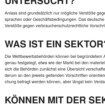
UNTERSUCHT?
Anlass sind grund­sätz­lich nur mög­li­che Ver­stö­ße gege
spra­chen oder Geschäfts­be­din­gun­gen. Das deut­sc
Ver­stö­ße gegen ver­brau­cher­schutz­recht­li­che Vor­sch
WAS IST EIN SEKTOR
Die Wett­be­werbs­be­hör­den kön­nen bei begrün­de­tem A
genau fest­ge­legt, etwa wie der Markt bei den mate­ri­el­l
sich die Behör­den zunächst eine Über­sicht ver­schaf­fen
der­um an den jeweils gel­ten­den Vor­schrif­ten ori­en­ti
chung befragt wer­den kön­nen, aber längst kein Ver­dacht
KÖNNEN MIT DER S