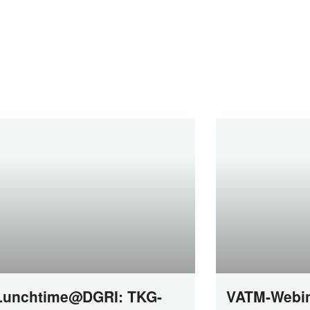
Lunchtime@DGRI: TKG-
VATM-Webin