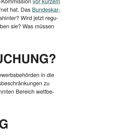
-Kom­mis­si­on
vor kur­zem
f­net hat. Das
Bun­des­kar­
dahin­ter? Wird jetzt regu­
e haben sie? Was müs­sen
SUCHUNG?
e­werbs­be­hör­den in die
s­be­schrän­kun­gen zu
imm­ten Bereich wett­be­
NG