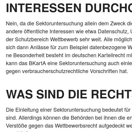
INTERESSEN DURCH
Nein, da die Sek­tor­un­ter­su­chung allein dem Zweck dien
ande­re öffent­li­che Inter­es­sen wie etwa Daten­schutz,
der Schutz­be­reich Wett­be­werb sehr weit. Alle mög­l
sich dann Anläs­se für zum Bei­spiel daten­be­zo­ge­ne Wet
ne Beson­der­heit besteht im deut­schen Kar­tell­recht mi
kann das BKar­tA eine Sek­tor­un­ter­su­chung auch ein­lei­
gegen ver­brau­cher­schutz­recht­li­che Vor­schrif­ten hat.
WAS SIND DIE RECH
Die Ein­lei­tung einer Sek­tor­un­ter­su­chung bedeu­tet f
sind. Aller­dings kön­nen die Behör­den bei ihnen die er
Ver­stö­ße gegen das Wett­be­werbs­recht auf­ge­deckt we