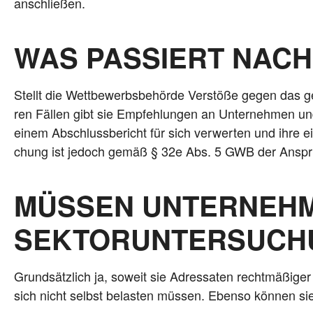
anschließen.
WAS PASSIERT NAC
Stellt die Wett­be­werbs­be­hör­de Ver­stö­ße gegen das gel­
ren Fäl­len gibt sie Emp­feh­lun­gen an Unter­neh­men und
einem Abschluss­be­richt für sich ver­wer­ten und ihre eige
chung ist jedoch gemäß § 32e Abs. 5 GWB der Anspruch 
MÜSSEN UNTERNEHM
SEKTORUNTERSUCHU
Grund­sätz­lich ja, soweit sie Adres­sa­ten recht­mä­ßi­g
sich nicht selbst belas­ten müs­sen. Eben­so kön­nen sie 