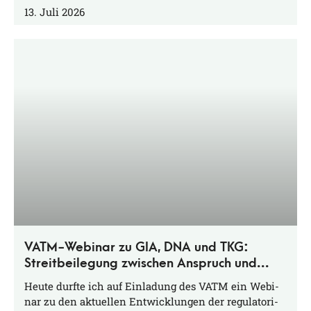
13. Juli 2026
VATM-Webinar zu GIA, DNA und TKG:
Streitbeilegung zwischen Anspruch und
Praxis
Heu­te durf­te ich auf Ein­la­dung des VATM ein Web­i­
nar zu den aktu­el­len Ent­wick­lun­gen der regu­la­to­ri­