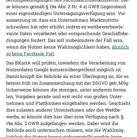
se kön­nen gemäß § 19a Abs. 2 Nr. 4 a) GWB Gegen­stand
einer eigen­stän­di­gen Unter­sa­gungs­ver­fü­gung sein. Vor­
aus­set­zung ist, dass ein Unter­neh­men Markt­zu­tritts­
schran­ken hat oder erhöht, indem es wett­be­werbs­re­le­
van­te Daten ver­ar­bei­tet oder ent­spre­chen­de Geschäfts­be­
din­gun­gen for­dert. Das soll ins­be­son­de­re der Fall sein,
wenn die Nut­zer kei­ne Wahl­mög­lich­keit haben,
ähn­lich
so beim Face­book-Fall
.
Das BKar­tA will prü­fen, inwie­fern die Ver­ar­bei­tung von
Nut­zer­da­ten Goog­le kon­zern­über­grei­fend mög­lich ist.
Damit knüpft die Behör­de an einer Über­le­gung an, die es
bereits früh im Zusam­men­hang mit der DSGVO gab: Mög­
li­cher­wei­se kön­nen die stren­gen, unter ande­rem for­ma­
len, Vor­ga­ben gera­de und erst recht von gro­ßen Unter­
neh­men und Platt­for­men ein­ge­hal­ten wer­den. Geschieht
dies zulas­ten ande­rer Unter­neh­men oder des Wett­be­
werbs, so könn­te dies hier über eine Ver­fü­gung nach §
19a Abs. 2 GWB auf­ge­fan­gen wer­den. Dabei wird die
Behör­de auch unter­su­chen müs­sen, wie die Wahl­mög­
lich­keit der Nut­zer bes­ser sicher­ge­stellt wer­den kann