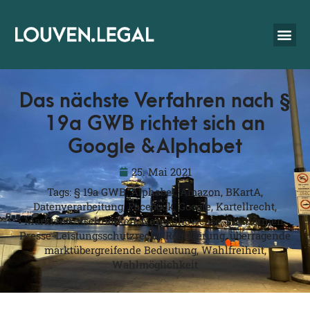
Das nächste Verfahren nach §
19a GWB richtet sich an
Google & Alphabet
25. Mai 2021
Tags:
§ 19a GWB
,
Alphabet
,
Amazon
,
BKartA
,
Datenverarbeitung
,
Facebook
,
Google
,
Kartellrecht
,
Marktzutrittschranken
,
News Showcase
,
Plattformen
,
Presse-Leistungsschutzrecht
,
Regulierung
,
überragende
marktübergreifende Bedeutung
,
Wahlfreiheit
,
Wahlmöglichkeit