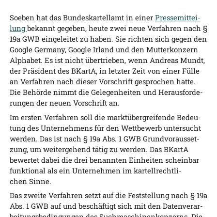
Soeben hat das Bun­des­kar­tell­amt in einer
Pres­se­mit­tei­
lung
bekannt gege­ben, heu­te zwei neue Ver­fah­ren nach §
19a GWB ein­ge­lei­tet zu haben. Sie rich­ten sich gegen den
Goog­le Ger­ma­ny, Goog­le Irland und den Mut­ter­kon­zern
Alpha­bet. Es ist nicht über­trie­ben, wenn Andre­as Mundt,
der Prä­si­dent des BKar­tA, in letz­ter Zeit von einer Fül­le
an Ver­fah­ren nach die­ser Vor­schrift gespro­chen hat­te.
Die Behör­de nimmt die Gele­gen­hei­ten und Her­aus­for­de­
run­gen der neu­en Vor­schrift an.
Im ers­ten Ver­fah­ren soll die markt­über­grei­fen­de Bedeu­
tung des Unter­neh­mens für den Wett­be­werb unter­sucht
wer­den. Das ist nach § 19a Abs. 1 GWB Grund­vor­aus­set­
zung, um wei­ter­ge­hend tätig zu wer­den. Das BKar­tA
bewer­tet dabei die drei benann­ten Ein­hei­ten schein­bar
funk­tio­nal als ein Unter­neh­men im kar­tell­recht­li­
chen Sinne.
Das zwei­te Ver­fah­ren setzt auf die Fest­stel­lung nach § 19a
Abs. 1 GWB auf und beschäf­tigt sich mit den Daten­ver­ar­
bei­tungs­be­din­gun­gen des Such­ma­schi­nen­kon­zerns. Die­