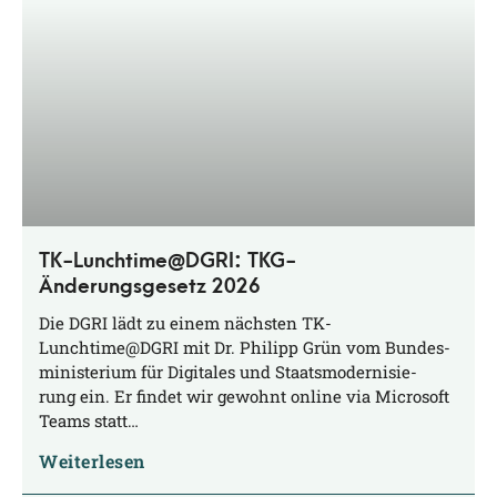
TK-Lunchtime@DGRI: TKG-
Änderungsgesetz 2026
Die DGRI lädt zu einem nächs­ten TK-
Lunchtime@DGRI mit Dr. Phil­ipp Grün vom Bun­des­
mi­nis­te­ri­um für Digi­ta­les und Staats­mo­der­ni­sie­
rung ein. Er fin­det wir gewohnt online via Micro­soft
Teams statt…
Weiterlesen