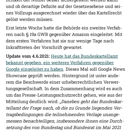
und ob der­ar­ti­ge Defi­zi­te auf der Geset­zes­ebe­ne und sei­
nes Voll­zugs aus­ge­rech­net wie­der über das Kar­tell­recht
gelöst wer­den müssen.
Erst letz­te Woche hat­te die Behör­de ein zwei­tes Ver­fah­
ren nach § 19a GWB gegen­über Ama­zon ein­ge­lei­tet. Mit
dem ers­ten Ver­fah­ren hat sie nur weni­ge Tage nach
Inkraft­tre­ten der Vor­schrift gewartet.
Update vom 4.6.2021:
Heu­te hat das Bun­des­kar­tell­amt
bekannt gege­ben, ein wei­te­res Ver­fah­ren gegen­über
Goog­le ein­ge­lei­tet zu haben
. Die­ses Mal soll Goog­le News
Show­ca­se geprüft wer­den. Hin­ter­grund ist unter ande­
rem die Beschwer­de einer urhe­ber­recht­li­chen Ver­wer­
tungs­ge­sell­schaft. In dem Zusam­men­hang wird es auch
um das Pres­se-Leis­tungs­schutz­recht gehen, wie aus der
Mit­tei­lung deut­lich wird: „
Dane­ben geht das Bun­des­kar­
tell­amt der Fra­ge nach, ob die zu Grun­de lie­gen­den Ver­
trags­be­din­gun­gen die teil­neh­men­den Ver­la­ge unan­ge­
mes­sen benach­tei­li­gen, ins­be­son­de­re ihnen eine Durch­
set­zung des von Bun­des­tag und Bun­des­rat im Mai 2021