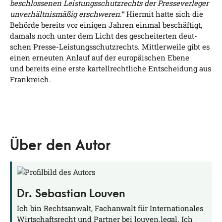
beschlos­se­nen Leis­tungs­schutz­rechts der Pres­se­ver­le­ger
unver­hält­nis­mä­ßig erschwe­ren.
“ Hier­mit hat­te sich die
Behör­de bereits vor eini­gen Jah­ren ein­mal beschäf­tigt,
damals noch unter dem Licht des geschei­ter­ten deut­
schen Pres­se-Leis­tungs­schutz­rechts. Mitt­ler­wei­le gibt es
einen erneu­ten Anlauf auf der euro­päi­schen Ebe­ne
und bereits eine ers­te kar­tell­recht­li­che Ent­schei­dung aus
Frankreich.
Über den Autor
Dr. Sebastian Louven
Ich bin Rechtsanwalt, Fachanwalt für Internationales
Wirtschaftsrecht und Partner bei louven.legal. Ich