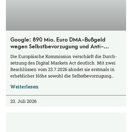
Google: 890 Mio. Euro DMA-Bußgeld
wegen Selbstbevorzugung und Anti-
Steering
Die Euro­päi­sche Kom­mis­si­on ver­schärft die Durch­
set­zung des Digi­tal Mar­kets Act deut­lich. Mit zwei
Beschlüs­sen vom 23.7.2026 ahn­det sie erst­mals in
erheb­li­cher Höhe sowohl die Selbstbevorzugung…
Weiterlesen
23. Juli 2026