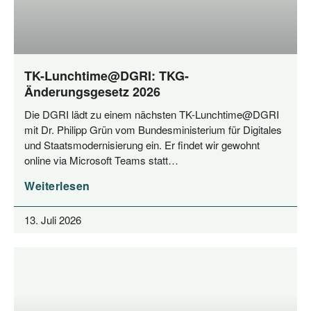
TK-Lunchtime@DGRI: TKG-
Änderungsgesetz 2026
Die DGRI lädt zu einem nächs­ten TK-Lunchtime@DGRI
mit Dr. Phil­ipp Grün vom Bun­des­mi­nis­te­ri­um für Digi­ta­les
und Staats­mo­der­ni­sie­rung ein. Er fin­det wir gewohnt
online via Micro­soft Teams statt…
Weiterlesen
13. Juli 2026