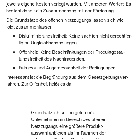
jeweils eige­ne Kos­ten ver­legt wur­den. Mit ande­ren Wor­ten: Es
besteht dann kein Zusam­men­hang mit der Förderung.
Die Grund­sät­ze des offe­nen Netz­zu­gangs las­sen sich wie
folgt zusammenfassen:
Dis­kri­mi­nie­rungs­frei­heit: Kei­ne sach­lich nicht gerecht­fer­
tig­ten Ungleichbehandlungen
Offen­heit: Kei­ne Beschrän­kun­gen der Pro­dukt­ge­stal­
tungs­frei­heit des Nachfragenden.
Fair­ness und Ange­mes­sen­heit der Bedingungen
Inter­es­sant ist die Begrün­dung aus dem Gesetz­ge­bungs­ver­
fah­ren. Zur Offen­heit heißt es da:
Grund­sätz­lich soll­ten geför­der­te
Unter­neh­men im Bereich des offe­nen
Netz­zu­gangs eine grö­ße­re Pro­dukt­
aus­wahl anbie­ten als im Rah­men der