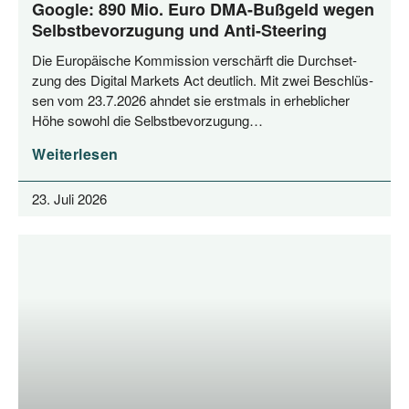
Google: 890 Mio. Euro DMA-Bußgeld wegen
Selbstbevorzugung und Anti-Steering
Die Euro­päi­sche Kom­mis­si­on ver­schärft die Durch­set­
zung des Digi­tal Mar­kets Act deut­lich. Mit zwei Beschlüs­
sen vom 23.7.2026 ahn­det sie erst­mals in erheb­li­cher
Höhe sowohl die Selbstbevorzugung…
Weiterlesen
23. Juli 2026