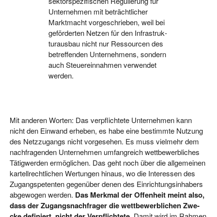
sek­tor­spe­zi­fi­schen Regu­lie­rung für
Unter­neh­men mit beträcht­li­cher
Markt­macht vor­ge­schrie­ben, weil bei
geför­der­ten Net­zen für den Infra­struk­
tur­aus­bau nicht nur Res­sour­cen des
betref­fen­den Unter­neh­mens, son­dern
auch Steu­er­ein­nah­men ver­wen­det
werden.
Mit ande­ren Wor­ten: Das ver­pflich­te­te Unter­neh­men kann
nicht den Ein­wand erhe­ben, es habe eine bestimm­te Nut­zung
des Netz­zu­gangs nicht vor­ge­se­hen. Es muss viel­mehr dem
nach­fra­gen­den Unter­neh­men umfang­reich wett­be­werb­li­ches
Tätig­wer­den ermög­li­chen. Das geht noch über die all­ge­mei­nen
kar­tell­recht­li­chen Wer­tun­gen hin­aus, wo die Inter­es­sen des
Zugangs­pe­ten­ten gegen­über denen des Ein­rich­tungs­in­ha­bers
abge­wo­gen wer­den.
Das Merk­mal der Offen­heit meint also,
dass der Zugangs­nach­fra­ger die wett­be­werb­li­chen Zwe­
cke defi­niert, nicht der Ver­pflich­te­te
. Damit wird im Rah­men