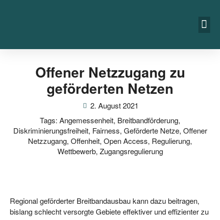
Offener Netzzugang zu
geförderten Netzen
2. August 2021
Tags:
Angemessenheit
,
Breitbandförderung
,
Diskriminierungsfreiheit
,
Fairness
,
Geförderte Netze
,
Offener
Netzzugang
,
Offenheit
,
Open Access
,
Regulierung
,
Wettbewerb
,
Zugangsregulierung
Regio­nal geför­der­ter Breit­band­aus­bau kann dazu bei­tra­gen,
bis­lang schlecht ver­sorg­te Gebie­te effek­ti­ver und effi­zi­en­ter zu