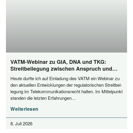
VATM-Webinar zu GIA, DNA und TKG:
Streitbeilegung zwischen Anspruch und
Praxis
Heu­te durf­te ich auf Ein­la­dung des VATM ein Web­i­nar zu
den aktu­el­len Ent­wick­lun­gen der regu­la­to­ri­schen Streit­bei­
le­gung im Tele­kom­mu­ni­ka­ti­ons­recht hal­ten. Im Mit­tel­punkt
stan­den die letz­ten Erfahrungen…
Weiterlesen
8. Juli 2026