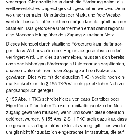
ver­sor­gen. Gleich­zei­tig kann durch die För­de­rung selbst ein
wett­be­werb­li­ches Ungleich­ge­wicht geschaf­fen wer­den. Denn
wo unter nor­ma­len Umstän­den der Markt und freie Wett­be­
werb für bes­se­re Infra­struk­tu­ren sor­gen könn­te, greift nun der
Staat ein. Das geför­der­te Unter­neh­men erhält damit regio­nal
eine Mono­pol­stel­lung über den Zugang zu sei­nem Netz.
Die­ses Mono­pol durch staat­li­che För­de­rung kann dafür sor­
gen, dass Wett­be­werb in der Regi­on aus­ge­schlos­sen oder
ver­rin­gert wird. Um dies zu ver­mei­den, muss­ten sich bereits
nach den bis­he­ri­gen För­der­re­geln Unter­neh­men ver­pflich­ten,
ande­ren Unter­neh­men frei­en Zugang zu ihren Net­zen zu
gewäh­ren. Dies wird mit der aktu­el­len TKG-Novel­le noch ein­
mal kon­kre­ti­siert. In § 155 TKG wird ein gesetz­li­cher Netz­zu­
gangs­an­spruch geregelt.
§ 155 Abs. 1 TKG schreibt hier­zu vor, dass Betrei­ber oder
Eigen­tü­mer öffent­li­cher Tele­kom­mu­ni­ka­ti­ons­net­ze den Netz­
zu­gang gewäh­ren müs­sen, wenn und soweit die­se öffent­lich
geför­dert wur­den. § 155 Abs. 2 S. 1 TKG stellt dazu klar, dass
die gesam­te ver­leg­te Infra­struk­tur als ver­legt gilt. Dies wie­der­
um gilt nicht für zusätz­lich ein­ge­brach­te Infra­struk­tur, die auf