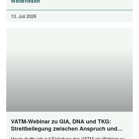
Weiterlesen
13. Juli 2026
VATM-Webinar zu GIA, DNA und TKG:
Streitbeilegung zwischen Anspruch und
Praxis
Heu­te durf­te ich auf Ein­la­dung des VATM ein Web­i­nar zu