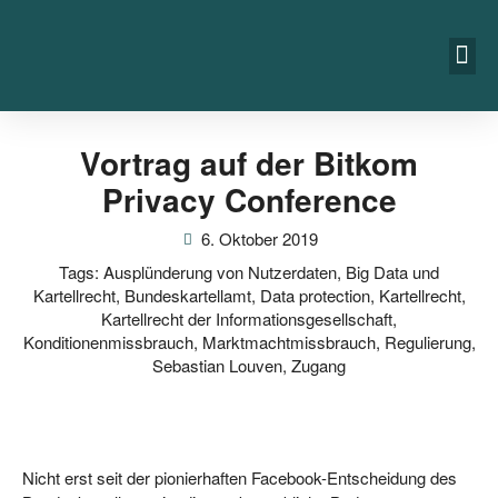
Vortrag auf der Bitkom
Privacy Conference
6. Oktober 2019
Tags:
Ausplünderung von Nutzerdaten
,
Big Data und
Kartellrecht
,
Bundeskartellamt
,
Data protection
,
Kartellrecht
,
Kartellrecht der Informationsgesellschaft
,
Konditionenmissbrauch
,
Marktmachtmissbrauch
,
Regulierung
,
Sebastian Louven
,
Zugang
Nicht erst seit der pio­nier­haf­ten Face­book-Ent­schei­dung des