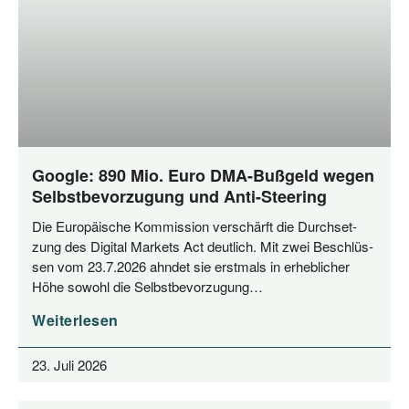
Google: 890 Mio. Euro DMA-Bußgeld wegen
Selbstbevorzugung und Anti-Steering
Die Euro­päi­sche Kom­mis­si­on ver­schärft die Durch­set­
zung des Digi­tal Mar­kets Act deut­lich. Mit zwei Beschlüs­
sen vom 23.7.2026 ahn­det sie erst­mals in erheb­li­cher
Höhe sowohl die Selbstbevorzugung…
Weiterlesen
23. Juli 2026