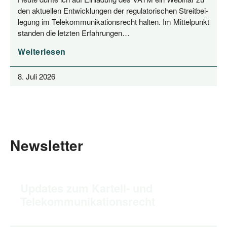
den aktu­el­len Ent­wick­lun­gen der regu­la­to­ri­schen Streit­bei­
le­gung im Tele­kom­mu­ni­ka­ti­ons­recht hal­ten. Im Mit­tel­punkt
stan­den die letz­ten Erfahrungen…
Weiterlesen
8. Juli 2026
Newsletter
Updates zum Kartell- und
Telekommunikationsrecht