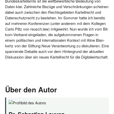
Bun­des­kar­tell­amts ist die wett­be­werb­li­che Bedeu­tung von
Daten klar. Zahl­rei­che Bezü­ge und Ver­schrän­kun­gen schei­nen
dabei auch zwi­schen den Rechts­ge­bie­ten Kar­tell­recht und
Daten­schutz­recht zu bestehen. Im Som­mer hat­te ich bereits
auf meh­re­ren Kon­fe­ren­zen (unter ande­rem mit dem Kol­le­gen
Car­lo Piltz von reusch​.law) mit­ge­wirkt. Nun wur­de ich vom Bit­
kom-Ver­band ein­ge­la­den, die auf­ge­kom­me­nen Fra­gen in
einem poli­ti­schen und inter­na­tio­na­len Kon­text mit Ali­ne Blan­
kertz von der Stif­tung Neue Ver­ant­wor­tung zu dis­ku­tie­ren. Eine
span­nen­de Debat­te auch vor dem Hin­ter­grund der aktu­el­len
Dis­kus­si­on über ein neu­es Kar­tell­recht für die Digitalwirtschaft.
Über den Autor