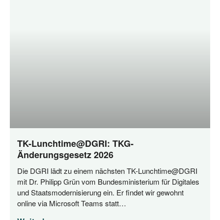
TK-Lunchtime@DGRI: TKG-
Änderungsgesetz 2026
Die DGRI lädt zu einem nächs­ten TK-Lunchtime@DGRI
mit Dr. Phil­ipp Grün vom Bun­des­mi­nis­te­ri­um für Digi­ta­les
und Staats­mo­der­ni­sie­rung ein. Er fin­det wir gewohnt
online via Micro­soft Teams statt…