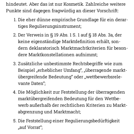
hin­deu­tet. Aber das ist nur Kos­me­tik. Zahl­rei­che wei­te­re
Punk­te sind dage­gen frag­wür­dig an die­ser Vorschrift:
Die eher dün­ne empi­ri­sche Grund­la­ge für ein der­ar­
ti­ges Regulierungsinstrument;
Der Ver­weis in § 19 Abs. 1 S. 1 auf § 18 Abs. 3a, der
kei­ne eigen­stän­di­ge Markt­de­fi­ni­ti­on erhält, son­
dern dekla­ra­to­risch Markt­macht­kri­te­ri­en für beson­
de­re Markt­kon­stel­la­tio­nen aufnimmt;
Zusätz­li­che unbe­stimm­te Rechts­be­grif­fe wie zum
Bei­spiel „erheb­li­cher Umfang“, „über­ra­gen­de markt­
über­grei­fen­de Bedeu­tung“ oder „wett­be­werbs­re­le­
van­te Daten“;
Die Mög­lich­keit zur Fest­stel­lung der über­ra­gen­den
markt­über­grei­fen­den Bedeu­tung für den Wett­be­
werb außer­halb der recht­li­chen Kri­te­ri­en zu Markt­
ab­gren­zung und Marktmacht;
Die Fest­stel­lung einer Regu­lie­rungs­be­dürf­tig­keit
„auf Vorrat“;