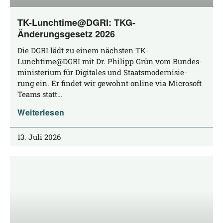
TK-Lunchtime@DGRI: TKG-
Änderungsgesetz 2026
Die DGRI lädt zu einem nächs­ten TK-
Lunchtime@DGRI mit Dr. Phil­ipp Grün vom Bun­des­
mi­nis­te­ri­um für Digi­ta­les und Staats­mo­der­ni­sie­
rung ein. Er fin­det wir gewohnt online via Micro­soft
Teams statt…
Weiterlesen
13. Juli 2026