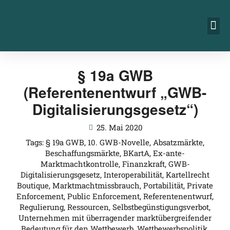
§ 19a GWB
(Referentenentwurf „GWB-
Digitalisierungsgesetz“)
25. Mai 2020
Tags:
§ 19a GWB
,
10. GWB-Novelle
,
Absatzmärkte
,
Beschaffungsmärkte
,
BKartA
,
Ex-ante-
Marktmachtkontrolle
,
Finanzkraft
,
GWB-
Digitalisierungsgesetz
,
Interoperabilität
,
Kartellrecht
Boutique
,
Marktmachtmissbrauch
,
Portabilität
,
Private
Enforcement
,
Public Enforcement
,
Referentenentwurf
,
Regulierung
,
Ressourcen
,
Selbstbegünstigungsverbot
,
Unternehmen mit überragender marktübergreifender
Bedeutung für den Wettbewerb
,
Wettbewerbspolitik
,