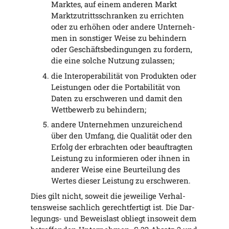
Mark­tes, auf einem ande­ren Markt
Markt­zu­tritts­schran­ken zu errich­ten
oder zu erhö­hen oder ande­re Unter­neh­
men in sons­ti­ger Wei­se zu behin­dern
oder Geschäfts­be­din­gun­gen zu for­dern,
die eine sol­che Nut­zung zulassen;
die Inter­ope­ra­bi­li­tät von Pro­duk­ten oder
Leis­tun­gen oder die Por­ta­bi­li­tät von
Daten zu erschwe­ren und damit den
Wett­be­werb zu behindern;
ande­re Unter­neh­men unzu­rei­chend
über den Umfang, die Qua­li­tät oder den
Erfolg der erbrach­ten oder beauf­trag­ten
Leis­tung zu infor­mie­ren oder ihnen in
ande­rer Wei­se eine Beur­tei­lung des
Wer­tes die­ser Leis­tung zu erschweren.
Dies gilt nicht, soweit die jewei­li­ge Ver­hal­
tens­wei­se sach­lich gerecht­fer­tigt ist. Die Dar­
le­gungs- und Beweis­last obliegt inso­weit dem