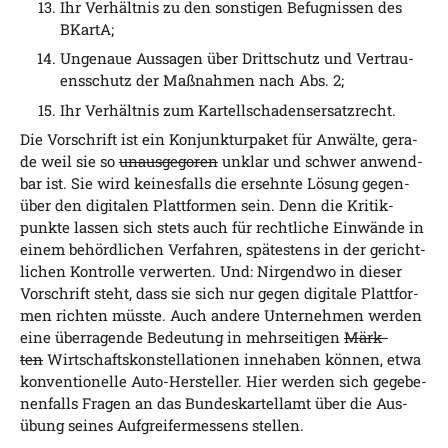
Ihr Ver­hält­nis zu den sons­ti­gen Befug­nis­sen des
BKartA;
Unge­naue Aus­sa­gen über Dritt­schutz und Ver­trau­
ens­schutz der Maß­nah­men nach Abs. 2;
Ihr Ver­hält­nis zum Kartellschadensersatzrecht.
Die Vor­schrift ist ein Kon­junk­tur­pa­ket für Anwäl­te, gera­
de weil sie so
unaus­ge­go­ren
unklar und schwer anwend­
bar ist. Sie wird kei­nes­falls die ersehn­te Lösung gegen­
über den digi­ta­len Platt­for­men sein. Denn die Kri­tik­
punk­te las­sen sich stets auch für recht­li­che Ein­wän­de in
einem behörd­li­chen Ver­fah­ren, spä­tes­tens in der gericht­
li­chen Kon­trol­le ver­wer­ten. Und: Nir­gend­wo in die­ser
Vor­schrift steht, dass sie sich nur gegen digi­ta­le Platt­for­
men rich­ten müss­te. Auch ande­re Unter­neh­men wer­den
eine über­ra­gen­de Bedeu­tung in mehr­sei­ti­gen
Märk­
ten
Wirt­schafts­kon­stel­la­tio­nen inne­ha­ben kön­nen, etwa
kon­ven­tio­nel­le Auto-Her­stel­ler. Hier wer­den sich gege­be­
nen­falls Fra­gen an das Bun­des­kar­tell­amt über die Aus­
übung sei­nes Auf­grei­fer­mes­sens stellen.