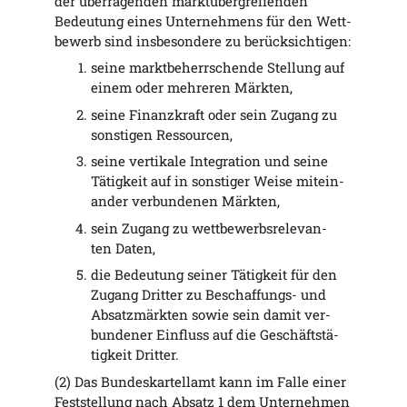
der über­ra­gen­den markt­über­grei­fen­den
Bedeu­tung eines Unter­neh­mens für den Wett­
be­werb sind ins­be­son­de­re zu berücksichtigen:
sei­ne markt­be­herr­schen­de Stel­lung auf
einem oder meh­re­ren Märkten,
sei­ne Finanz­kraft oder sein Zugang zu
sons­ti­gen Ressourcen,
sei­ne ver­ti­ka­le Inte­gra­ti­on und sei­ne
Tätig­keit auf in sons­ti­ger Wei­se mit­ein­
an­der ver­bun­de­nen Märkten,
sein Zugang zu wett­be­werbs­re­le­van­
ten Daten,
die Bedeu­tung sei­ner Tätig­keit für den
Zugang Drit­ter zu Beschaf­fungs- und
Absatz­märk­ten sowie sein damit ver­
bun­de­ner Ein­fluss auf die Geschäfts­tä­
tig­keit Dritter.
(2) Das Bun­des­kar­tell­amt kann im Fal­le einer
Fest­stel­lung nach Absatz 1 dem Unter­neh­men