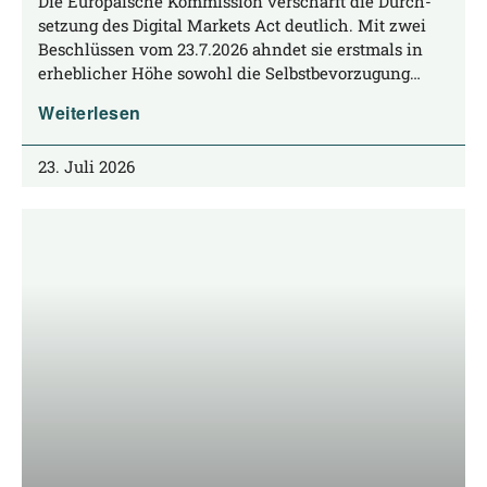
Die Euro­päi­sche Kom­mis­si­on ver­schärft die Durch­
set­zung des Digi­tal Mar­kets Act deut­lich. Mit zwei
Beschlüs­sen vom 23.7.2026 ahn­det sie erst­mals in
erheb­li­cher Höhe sowohl die Selbstbevorzugung…
Weiterlesen
23. Juli 2026