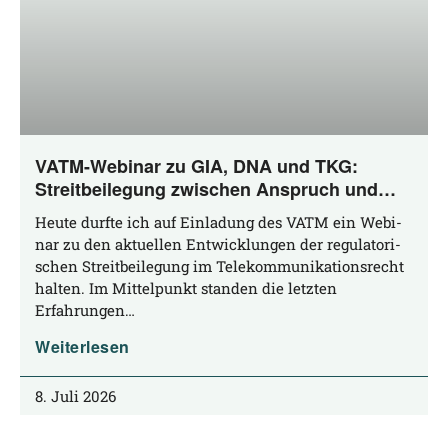
VATM-Webinar zu GIA, DNA und TKG:
Streitbeilegung zwischen Anspruch und
Praxis
Heu­te durf­te ich auf Ein­la­dung des VATM ein Web­i­
nar zu den aktu­el­len Ent­wick­lun­gen der regu­la­to­ri­
schen Streit­bei­le­gung im Tele­kom­mu­ni­ka­ti­ons­recht
hal­ten. Im Mit­tel­punkt stan­den die letz­ten
Erfahrungen…
Weiterlesen
8. Juli 2026