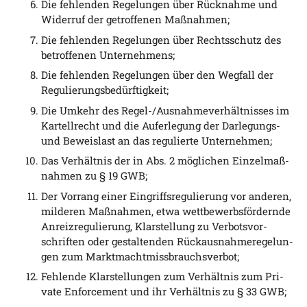
Die feh­len­den Rege­lun­gen über Rück­nah­me und
Wider­ruf der getrof­fe­nen Maßnahmen;
Die feh­len­den Rege­lun­gen über Rechts­schutz des
betrof­fe­nen Unternehmens;
Die feh­len­den Rege­lun­gen über den Weg­fall der
Regulierungsbedürftigkeit;
Die Umkehr des Regel-/Aus­nah­me­ver­hält­nis­ses im
Kar­tell­recht und die Auf­er­le­gung der Dar­le­gungs-
und Beweis­last an das regu­lier­te Unternehmen;
Das Ver­hält­nis der in Abs. 2 mög­li­chen Ein­zel­maß­
nah­men zu § 19 GWB;
Der Vor­rang einer Ein­griffs­re­gu­lie­rung vor ande­ren,
mil­de­ren Maß­nah­men, etwa wett­be­werbs­för­dern­de
Anreiz­re­gu­lie­rung, Klar­stel­lung zu Ver­bots­vor­
schrif­ten oder gestal­ten­den Rück­aus­nah­me­re­ge­lun­
gen zum Marktmachtmissbrauchsverbot;
Feh­len­de Klar­stel­lun­gen zum Ver­hält­nis zum Pri­
va­te Enforce­ment und ihr Ver­hält­nis zu § 33 GWB;