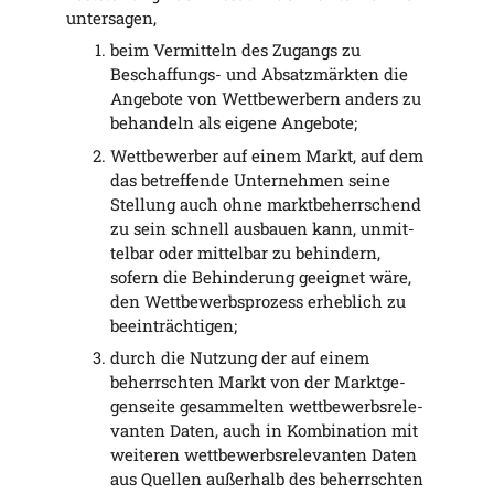
untersagen,
beim Ver­mit­teln des Zugangs zu
Beschaf­fungs- und Absatz­märk­ten die
Ange­bo­te von Wett­be­wer­bern anders zu
behan­deln als eige­ne Angebote;
Wett­be­wer­ber auf einem Markt, auf dem
das betref­fen­de Unter­neh­men sei­ne
Stel­lung auch ohne markt­be­herr­schend
zu sein schnell aus­bau­en kann, unmit­
tel­bar oder mit­tel­bar zu behin­dern,
sofern die Behin­de­rung geeig­net wäre,
den Wett­be­werbs­pro­zess erheb­lich zu
beeinträchtigen;
durch die Nut­zung der auf einem
beherrsch­ten Markt von der Markt­ge­
gen­sei­te gesam­mel­ten wett­be­werbs­re­le­
van­ten Daten, auch in Kom­bi­na­ti­on mit
wei­te­ren wett­be­werbs­re­le­van­ten Daten
aus Quel­len außer­halb des beherrsch­ten