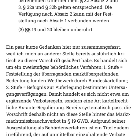
betref­fen­den Unter­neh­men. § 32 Absatz 2 und
3, § 32a und § 32b gel­ten ent­spre­chend. Die
Ver­fü­gung nach Absatz 2 kann mit der Fest­
stel­lung nach Absatz 1 ver­bun­den werden.
(3) §§ 19 und 20 blei­ben unberührt.
Ein paar kur­ze Gedan­ken hier nur zusam­men­ge­fasst,
weil ich mich an ande­rer Stel­le bereits aus­führ­lich kri­
tisch zu die­ser Vor­schrift geäu­ßert habe: Es han­delt sich
um ein zwei­stu­fi­ges behörd­li­ches Ver­fah­ren: 1. Stu­fe =
Fest­stel­lung der über­ra­gen­den markt­über­grei­fen­den
Bedeu­tung für den Wett­be­werb durch Bun­des­kar­tell­amt;
2. Stu­fe = Befug­nis zur Auf­er­le­gung bestimm­ter Unter­sa­
gungs­ver­fü­gun­gen. Damit han­delt es sich nicht etwa um
ergän­zen­de Ver­bots­re­geln, son­dern eine Art kar­tell­recht­
li­che Ex-ante-Regu­lie­rung. Bereits sys­te­ma­tisch passt die
Vor­schrift des­halb nicht an die­se Stel­le hin­ter das Markt­
macht­miss­brauchs­ver­bot in § 19 GWB. Auf­grund sei­ner
Aus­ge­stal­tung als Behör­den­ver­fah­ren ist ein Titel zudem
irre­füh­rend, der auf unmit­tel­bar ein­zu­hal­ten­de Ver­bo­te