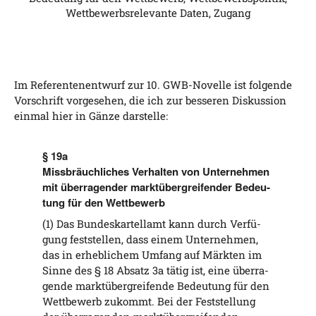
Wettbewerbsrelevante Daten
,
Zugang
Im Refe­ren­ten­ent­wurf zur 10. GWB-Novel­le ist fol­gen­de
Vor­schrift vor­ge­se­hen, die ich zur bes­se­ren Dis­kus­si­on
ein­mal hier in Gän­ze darstelle:
§ 19a
Miss­bräuch­li­ches Ver­hal­ten von Unter­neh­men
mit über­ra­gen­der markt­über­grei­fen­der Bedeu­
tung für den Wettbewerb
(1) Das Bun­des­kar­tell­amt kann durch Ver­fü­
gung fest­stel­len, dass einem Unter­neh­men,
das in erheb­li­chem Umfang auf Märk­ten im
Sin­ne des § 18 Absatz 3a tätig ist, eine über­ra­
gen­de markt­über­grei­fen­de Bedeu­tung für den
Wett­be­werb zukommt. Bei der Fest­stel­lung