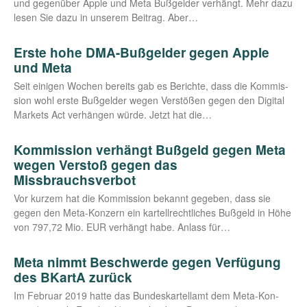
und gegen­über Apple und Meta Buß­gel­der ver­hängt. Mehr dazu
lesen Sie dazu in unse­rem Bei­trag. Aber…
Erste hohe DMA-Bußgelder gegen Apple
und Meta
Seit eini­gen Wochen bereits gab es Berich­te, dass die Kom­mis­
si­on wohl ers­te Buß­gel­der wegen Ver­stö­ßen gegen den Digi­tal
Mar­kets Act ver­hän­gen wür­de. Jetzt hat die…
Kommission verhängt Bußgeld gegen Meta
wegen Verstoß gegen das
Missbrauchsverbot
Vor kur­zem hat die Kom­mis­si­on bekannt gege­ben, dass sie
gegen den Meta-Kon­­­zern ein kar­tell­recht­li­ches Buß­geld in Höhe
von 797,72 Mio. EUR ver­hängt habe. Anlass für…
Meta nimmt Beschwerde gegen Verfügung
des BKartA zurück
Im Febru­ar 2019 hat­te das Bun­des­kar­tell­amt dem Meta-Kon­­­