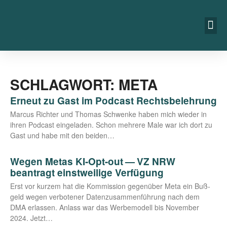
SCHLAGWORT: META
Erneut zu Gast im Podcast Rechtsbelehrung
Mar­cus Rich­ter und Tho­mas Schwen­ke haben mich wie­der in
ihren Pod­cast ein­ge­la­den. Schon meh­re­re Male war ich dort zu
Gast und habe mit den beiden…
Wegen Metas KI-Opt-out — VZ NRW
beantragt einstweilige Verfügung
Erst vor kur­zem hat die Kom­mis­si­on gegen­über Meta ein Buß­
geld wegen ver­bo­te­ner Daten­zu­sam­men­füh­rung nach dem
DMA erlas­sen. Anlass war das Wer­be­mo­dell bis Novem­ber
2024. Jetzt…