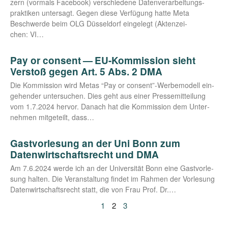
zern (vor­mals Face­book) ver­schie­de­ne Daten­ver­ar­bei­tungs­
prak­ti­ken unter­sagt. Gegen die­se Ver­fü­gung hat­te Meta
Beschwer­de beim OLG Düs­sel­dorf ein­ge­legt (Akten­zei­
chen: VI…
Pay or consent — EU-Kommission sieht
Verstoß gegen Art. 5 Abs. 2 DMA
Die Kom­mis­si­on wird Metas “Pay or consent”-Werbemodell ein­
ge­hen­der unter­su­chen. Dies geht aus einer Pres­se­mit­tei­lung
vom 1.7.2024 her­vor. Danach hat die Kom­mis­si­on dem Unter­
neh­men mit­ge­teilt, dass…
Gastvorlesung an der Uni Bonn zum
Datenwirtschaftsrecht und DMA
Am 7.6.2024 wer­de ich an der Uni­ver­si­tät Bonn eine Gast­vor­le­
sung hal­ten. Die Ver­an­stal­tung fin­det im Rah­men der Vor­le­sung
Daten­wirt­schafts­recht statt, die von Frau Prof. Dr.…
1
2
3