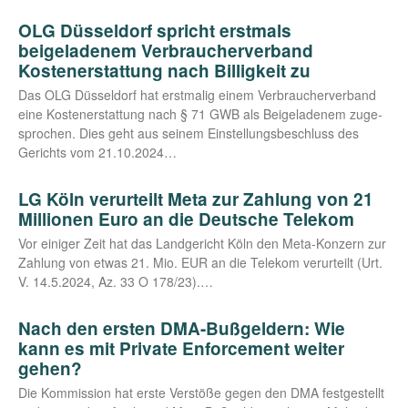
OLG Düsseldorf spricht erstmals
beigeladenem Verbraucherverband
Kostenerstattung nach Billigkeit zu
Das OLG Düs­sel­dorf hat erst­ma­lig einem Ver­brau­cher­ver­band
eine Kos­ten­er­stat­tung nach § 71 GWB als Bei­gela­de­nem zuge­
spro­chen. Dies geht aus sei­nem Ein­stel­lungs­be­schluss des
Gerichts vom 21.10.2024…
LG Köln verurteilt Meta zur Zahlung von 21
Millionen Euro an die Deutsche Telekom
Vor eini­ger Zeit hat das Land­ge­richt Köln den Meta-Kon­­­zern zur
Zah­lung von etwas 21. Mio. EUR an die Tele­kom ver­ur­teilt (Urt.
V. 14.5.2024, Az. 33 O 178/23).…
Nach den ersten DMA-Bußgeldern: Wie
kann es mit Private Enforcement weiter
gehen?
Die Kom­mis­si­on hat ers­te Ver­stö­ße gegen den DMA fest­ge­stellt